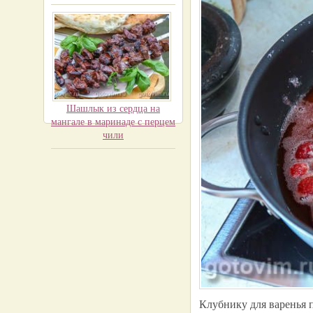
Шашлык из сердца на
мангале в маринаде с перцем
чили
Клубнику для варенья 