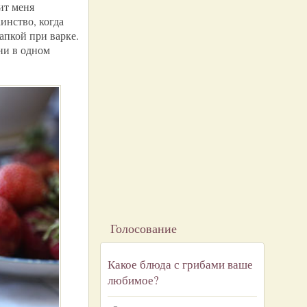
ит меня
аинство, когда
апкой при варке.
ни в одном
Голосование
Какое блюда с грибами ваше
любимое?