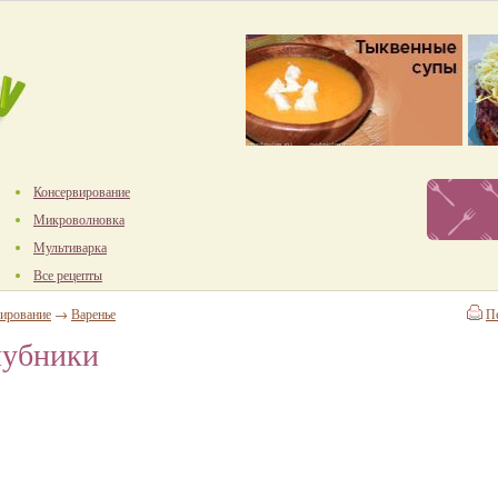
Консервирование
Микроволновка
Мультиварка
Все рецепты
ирование
→
Варенье
П
лубники