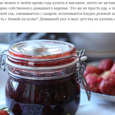
е можно в любое время года купить в магазине, ничто не застав
варки собственного домашнего варенья. Это же не просто еда, а т
свой сок, смешивается с сахаром, вспенивается бледно розовой ш
ить с банкой на полке? Домашний уют и вкус детства не купишь 