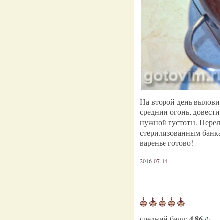
На второй день вылови
средний огонь, довести
нужной густоты. Перел
стерилизованным банка
варенье готово!
2016-07-14
4.86
средний балл: