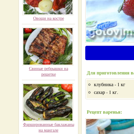
Овощи на костре
Свиные ребрышки на
Для приготовления в
решетке
клубника - 1 кг
сахар - 1 кг.
Рецепт варенья:
Фаршированные баклажаны
на мангале