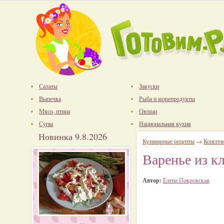
Салаты
Закуски
Выпечка
Рыба и морепродукты
Мясо, птица
Овощи
Супы
Национальная кухня
Новинка 9.8.2026
Кулинарные рецепты
→
Консерв
Варенье из к
Автор:
Елена Покровская