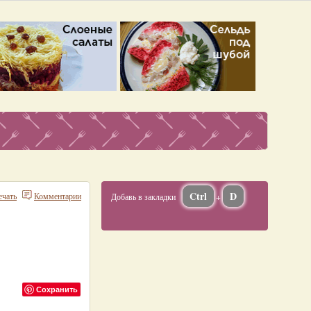
Ctrl
D
ечать
Комментарии
Добавь в закладки
+
Сохранить