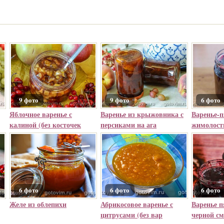
9 фото
9 фото
6 фото
Яблочное варенье с
Варенье из крыжовника с
Варенье-
калиной (без косточек
персиками на ага
жимолост
6 фото
6 фото
6 фото
Желе из облепихи
Абрикосовое варенье с
Варенье 
цитрусами (без вар
черной с