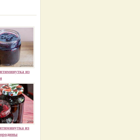
пятиминутка из
и
пятиминутка из
мородины