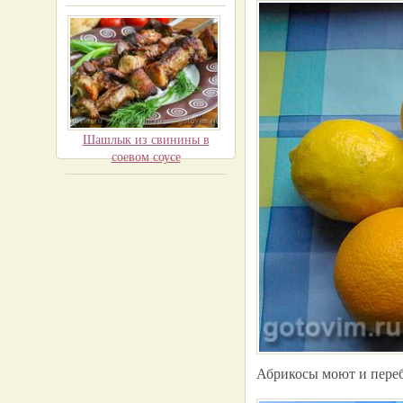
Шашлык из свинины в
соевом соусе
Абрикосы моют и переб