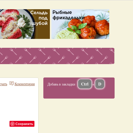
Ctrl
D
ечать
Комментарии
Добавь в закладки
+
Сохранить