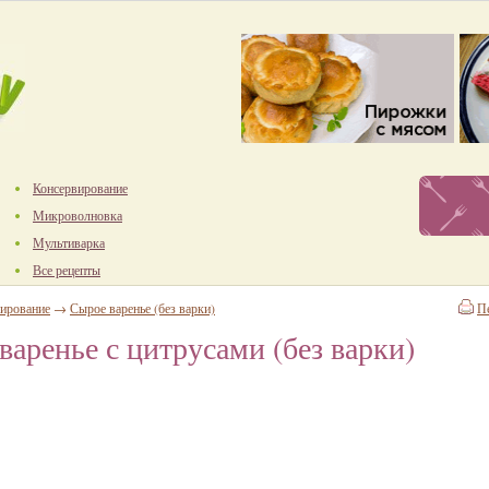
Консервирование
Микроволновка
Мультиварка
Все рецепты
ирование
→
Сырое варенье (без варки)
П
варенье с цитрусами (без варки)