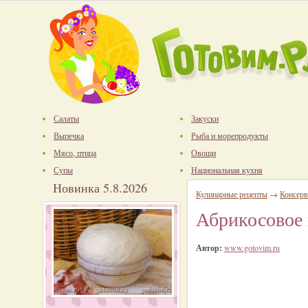
Салаты
Закуски
Выпечка
Рыба и морепродукты
Мясо, птица
Овощи
Супы
Национальная кухня
Новинка 5.8.2026
Кулинарные рецепты
→
Консерв
Абрикосовое 
Автор:
www.gotovim.ru