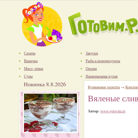
Салаты
Закуски
Выпечка
Рыба и морепродукты
Мясо, птица
Овощи
Супы
Национальная кухня
Новинка 8.8.2026
Кулинарные рецепты
→
Консерв
Вяленые слив
Автор:
www.gotovim.ru