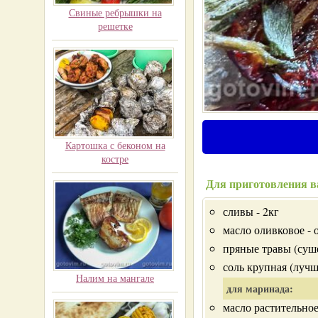
Свиные ребрышки на
решетке
Картошка с беконом на
костре
Для приготовления в
сливы - 2кг
масло оливковое - 
пряные травы (суше
соль крупная (лучш
Налим на мангале
для маринада:
масло растительное