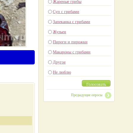
Жареные грибы
Суп с грибами
Запеканка с грибами
Жульен
Пироги и пирожки
Макароны с грибами
Другое
Не люблю
Голосовать
Предыдущие опросы