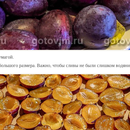
умагой.
большого размера. Важно, чтобы сливы не были слишком водян