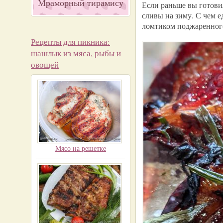
Мраморный тирамису
Если раньше вы готови
сливы на зиму. С чем е
ломтиком поджаренного
Рецепты для пикника:
шашлык из мяса, рыбы и
овощей
Мясо на решетке