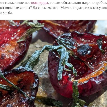
ли только вяленые
помидоры
, то вам обязательно надо попробов
дят вяленые сливы? Да с чем хотите! Можно подать их к мясу или
 хлеба.