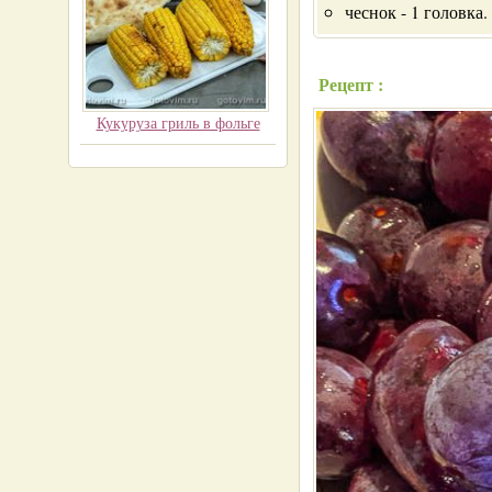
чеснок - 1 головка.
Рецепт :
Кукуруза гриль в фольге