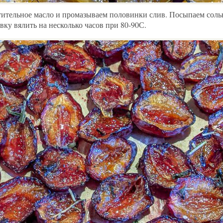
тительное масло и промазываем половинки слив. Посыпаем сол
вку вялить на несколько часов при 80-90С.