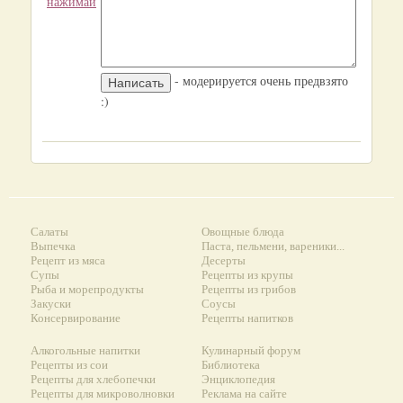
нажимай
- модерируется очень предвзято
:)
Салаты
Овощные блюда
Выпечка
Паста, пельмени, вареники...
Рецепт из мяса
Десерты
Супы
Рецепты из крупы
Рыба и морепродукты
Рецепты из грибов
Закуски
Соусы
Консервирование
Рецепты напитков
Алкогольные напитки
Кулинарный форум
Рецепты из сои
Библиотека
Рецепты для хлебопечки
Энциклопедия
Рецепты для микроволновки
Реклама на сайте