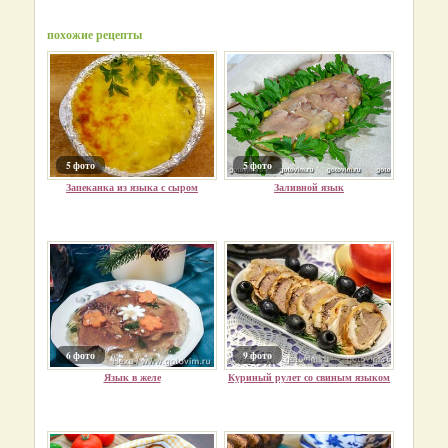
похожие рецепты
5 фото
5 фото
Запеканка из языка с сыром
Заливной язык
6 фото
9 фото
Язык в желе
Куриный рулет со свиным языком