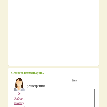
Оставить комментарий...
Без
регистрации
⟳
Выбери
иконку