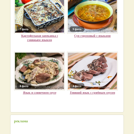
7 фото
9 фото
Картофельная запеканка с
Суп гороховый с языками
говяжьим языком
8 фото
4 фото
Язык в сливочном соусе
Говяжий язык с грибным соусом
реклама