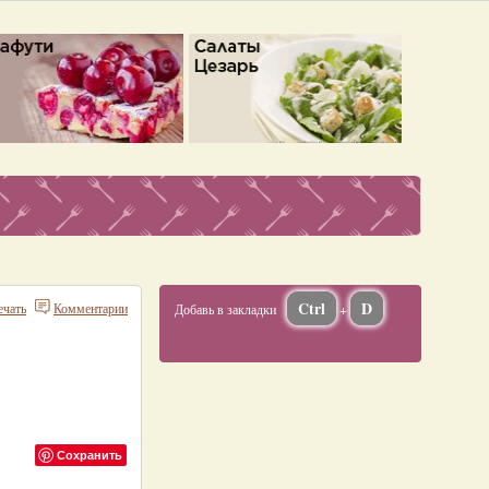
Ctrl
D
ечать
Комментарии
Добавь в закладки
+
Сохранить