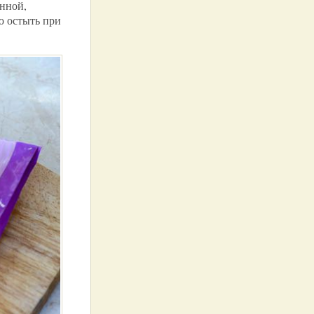
енной,
ю остыть при