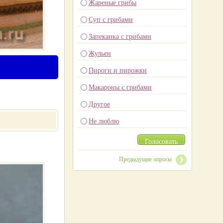
Жареные грибы
Суп с грибами
Запеканка с грибами
Жульен
Пироги и пирожки
Макароны с грибами
Другое
Не люблю
Голосовать
Предыдущие опросы