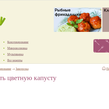
Консервирование
Микроволновка
Мультиварка
Все рецепты
ирование
→
Заморозка
П
ть цветную капусту