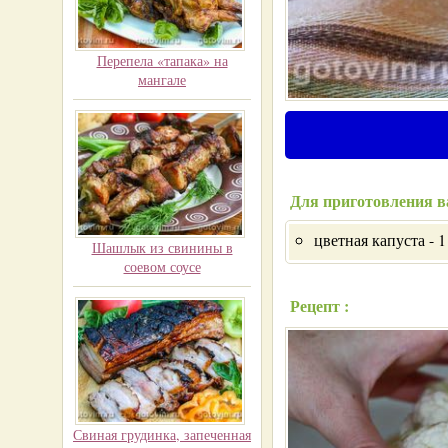
Перепела «тапака» на
мангале
Для приготовления в
цветная капуста - 1
Шашлык из свинины в
соевом соусе
Рецепт :
Свиная грудинка, запеченная