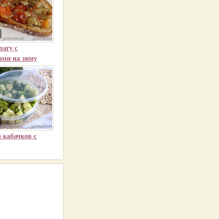
агу с
ами на зиму
 кабачков с