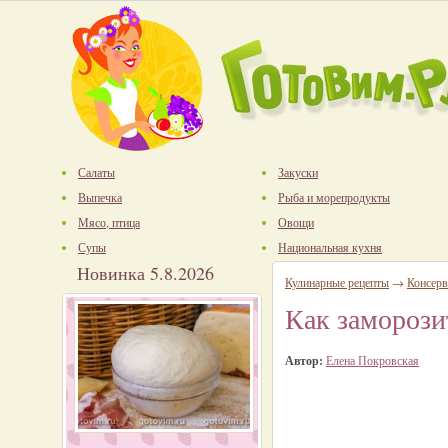
Салаты
Закуски
Выпечка
Рыба и морепродукты
Мясо, птица
Овощи
Супы
Национальная кухня
Новинка 5.8.2026
Кулинарные рецепты
→
Консерв
Как заморози
Автор:
Елена Покровская