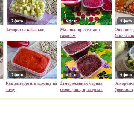
7 фото
6 фото
9 фото
Заморозка кабачков
Малина, протертая с
Овощное р
сахаром
баклажан
(замо
7 фото
6 фото
6 фото
Как заморозить аджику на
Замороженная черная
Заморозка
зиму
смородина, протертая
брокколи