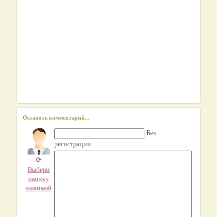
Оставить комментарий...
Без
регистрации
⟳
Выбери
иконку
нажимай