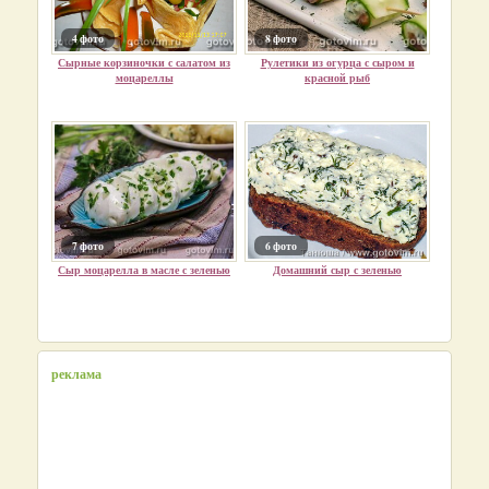
4 фото
8 фото
Сырные корзиночки с салатом из
Рулетики из огурца с сыром и
моцареллы
красной рыб
7 фото
6 фото
Сыр моцарелла в масле с зеленью
Домашний сыр с зеленью
реклама