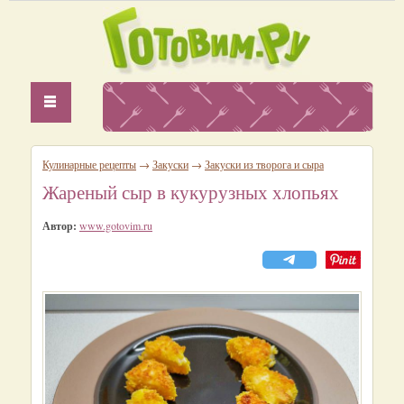
Кулинарные рецепты
→
Закуски
→
Закуски из творога и сыра
Жареный сыр в кукурузных хлопьях
Автор:
www.gotovim.ru