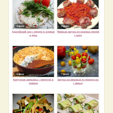
9 фото
5 фото
Адыгейский сыр с перцем и зеленью
Чешская закуска из красных перцев
в дома
с сыро
6 фото
7 фото
Капустная запеканка с творогом и
Закуска на шпажках из моцареллы
тмином
с авокад