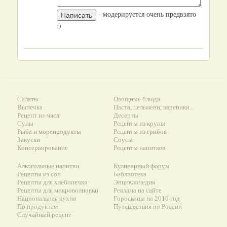
- модерируется очень предвзято
:)
Салаты
Овощные блюда
Выпечка
Паста, пельмени, вареники...
Рецепт из мяса
Десерты
Супы
Рецепты из крупы
Рыба и морепродукты
Рецепты из грибов
Закуски
Соусы
Консервирование
Рецепты напитков
Алкогольные напитки
Кулинарный форум
Рецепты из сои
Библиотека
Рецепты для хлебопечки
Энциклопедия
Рецепты для микроволновки
Реклама на сайте
Национальная кухня
Гороскопы на 2010 год
По продуктам
Путешествия по России
Случайный рецепт