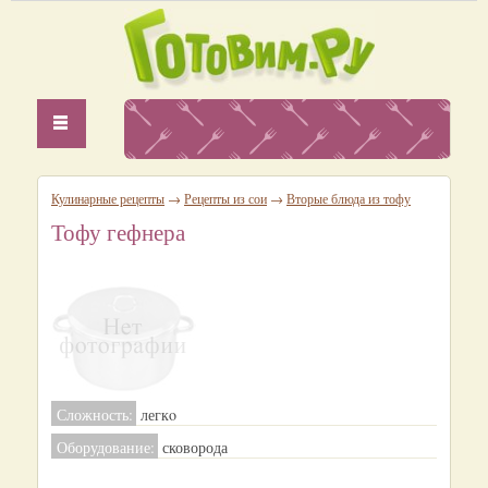
Кулинарные рецепты
→
Рецепты из сои
→
Вторые блюда из тофу
Тофу гефнера
Сложность:
легкo
Оборудование:
сковорода