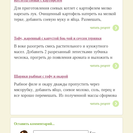
Котлеты соевые с картофелем
Для приготовления соевых котлет с картофелем мелко
нарезать лук. Очищенный картофель натереть на мелкой
терке, добавить соевую муку и яйца. Размешать,
читать рецепт
Тофу, жаренный с капустой бок-чой и соусом терияки
В воке разогреть смесь растительного и кунжутного
масел. Добавить 2 разрезанный лепестками зубчика
чеснока, прогреть до появления аромата и выложить н
читать рецепт
Шарики рыбные с тофу и окарой
Рыбное филе и окару дважды пропустить через
мясорубку, добавить яйцо, соевое молоко, соль, перец и
все хорошо перемешать. Из полученной массы сформова
читать рецепт
Оставить комментарий...
Без