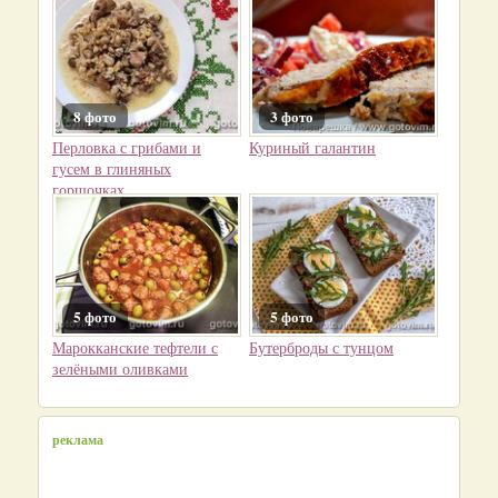
8 фото
3 фото
Перловка с грибами и
Куриный галантин
гусем в глиняных
горшочках
5 фото
5 фото
Марокканские тефтели с
Бутерброды с тунцом
зелёными оливками
реклама