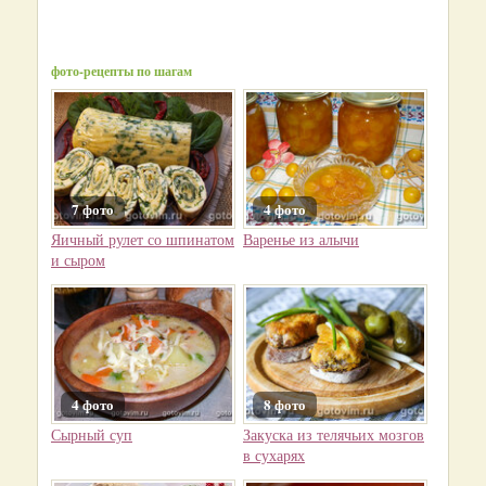
фото-рецепты по шагам
7 фото
4 фото
Яичный рулет со шпинатом
Варенье из алычи
и сыром
4 фото
8 фото
Сырный суп
Закуска из телячьих мозгов
в сухарях