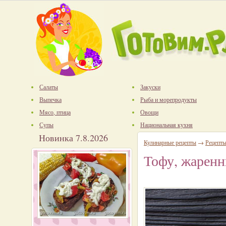
Салаты
Закуски
Выпечка
Рыба и морепродукты
Мясо, птица
Овощи
Супы
Национальная кухня
Новинка 7.8.2026
Кулинарные рецепты
→
Рецепты
Тофу, жаренн