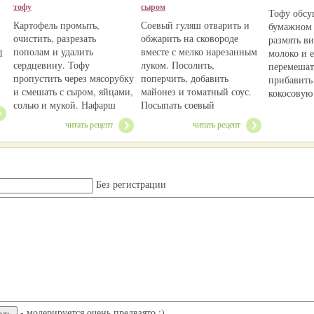
тофу
сыром
Тофу обсу
Картофель промыть,
Соевый гуляш отварить и
бумажном 
очистить, разрезать
обжарить на сковороде
размять в
пополам и удалить
вместе с мелко нарезанным
1
молоко и 
сердцевину. Тофу
луком. Посолить,
перемешат
пропустить через мясорубку
поперчить, добавить
прибавить 
и смешать с сыром, яйцами,
майонез и томатный соус.
кокосовую
солью и мукой. Нафарш
Посыпать соевый
читать рецепт
читать рецепт
Без регистрации
- модерируется очень предвзято :)