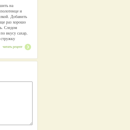
шить на
полотенце и
илкой. Добавить
еще раз хорошо
ь. Следом
по вкусу сахар,
 стружку
читать рецепт