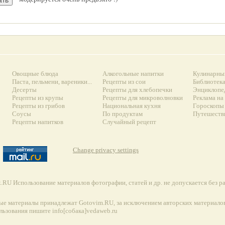
Овощные блюда
Алкогольные напитки
Кулинарны
Паста, пельмени, вареники...
Рецепты из сои
Библиотек
Десерты
Рецепты для хлебопечки
Энциклопе
Рецепты из крупы
Рецепты для микроволновки
Реклама на
Рецепты из грибов
Национальная кухня
Гороскопы 
Соусы
По продуктам
Путешеств
Рецепты напитков
Случайный рецепт
Change privacy settings
RU Использование материалов фотографии, статей и др. не допускается без 
ые материалы принадлежат Gotovim.RU, за исключением авторских материалов
льзования пишите info[собака]vedaweb.ru