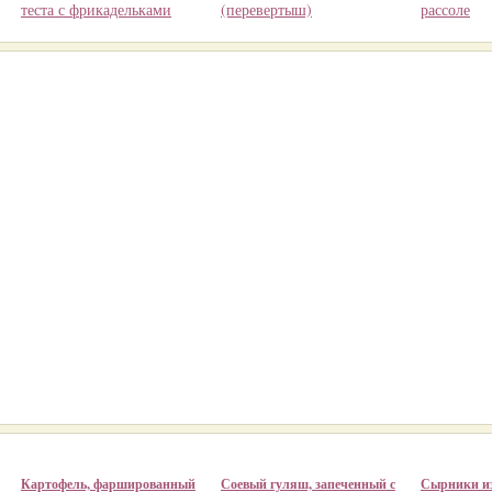
теста с фрикадельками
(перевертыш)
рассоле
Картофель, фаршированный
Соевый гуляш, запеченный с
Сырники из