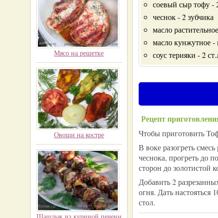
соевый сыр тофу -
чеснок - 2 зубчика
масло растительное 
масло кунжутное - 
Мясо на решетке
соус терияки - 2 ст.
Рецепт приготовлени
Чтобы приготовить Тоф
Овощи на костре
В воке разогреть смесь
чеснока, прогреть до 
сторон до золотистой ко
Добавить 2 разрезанны
огня. Дать настояться 
стол.
Шашлык из куриной печени