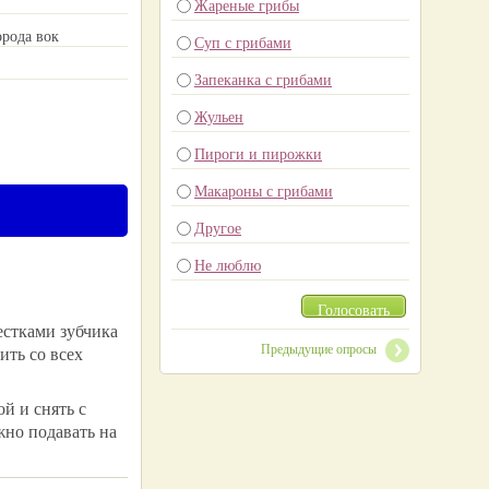
Жареные грибы
рода вок
Суп с грибами
Запеканка с грибами
Жульен
Пироги и пирожки
Макароны с грибами
Другое
Не люблю
Голосовать
естками зубчика
Предыдущие опросы
ить со всех
й и снять с
жно подавать на