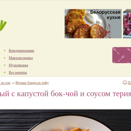
Консервирование
Микроволновка
Мультиварка
Все рецепты
 из сои
→
Вторые блюда из тофу
П
ый с капустой бок-чой и соусом тери