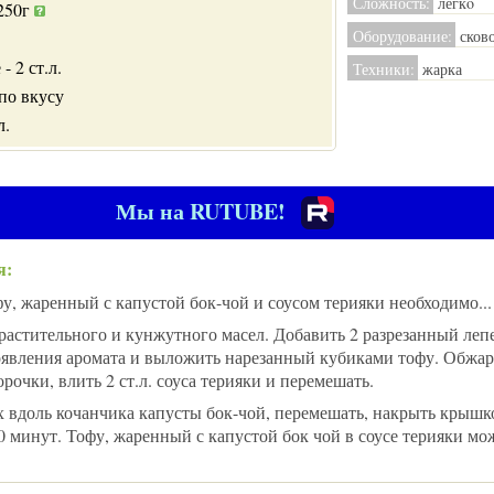
Сложность:
легкo
 250г
Оборудование:
сково
- 2 ст.л.
Техники:
жарка
по вкусу
л.
Мы на RUTUBE!
я:
у, жаренный с капустой бок-чой и соусом терияки необходимо...
 растительного и кунжутного масел. Добавить 2 разрезанный леп
появления аромата и выложить нарезанный кубиками тофу. Обжар
рочки, влить 2 ст.л. соуса терияки и перемешать.
х вдоль кочанчика капусты бок-чой, перемешать, накрыть крышко
10 минут. Тофу, жаренный с капустой бок чой в соусе терияки мо