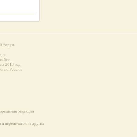
й форум
а
дия
 сайте
на 2010 год
ия по России
разрешения редакции
 и перепечаток из других