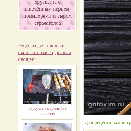
Брускетта с
запечённым перцем,
помидорами и сыром
страчателла
Рецепты для пикника:
шашлык из мяса, рыбы и
овощей
Горбуша на гриле (на
решетке)
Для рецепта вам потр