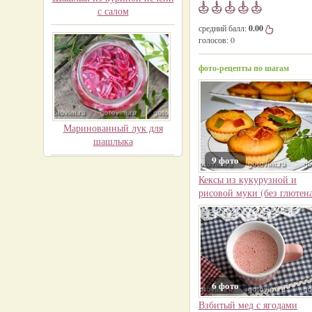
с салом
средний балл:
0.00
голосов:
0
фото-рецепты по шагам
Маринованный лук для
шашлыка
9 фото
Кексы из кукурузной и
рисовой муки (без глютен
6 фото
Взбитый мед с ягодами