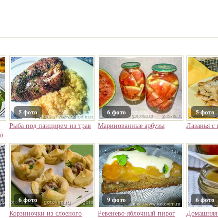
5 фото
6 фото
5 фото
Рыба под панцирем из трав
Маринованные арбузы
Лазанья с
а)
6 фото
9 фото
6 фото
Корзиночки из слоеного
Ревенево-яблочный пирог
Домашняя 