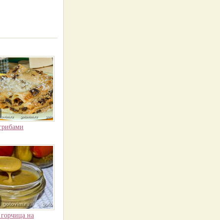
 грибами
горчица на