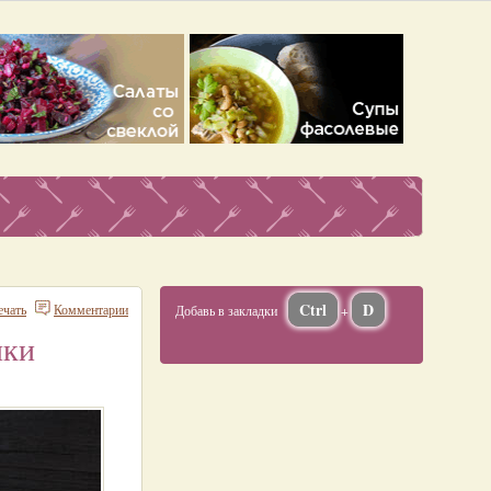
Ctrl
D
ечать
Комментарии
Добавь в закладки
+
яки