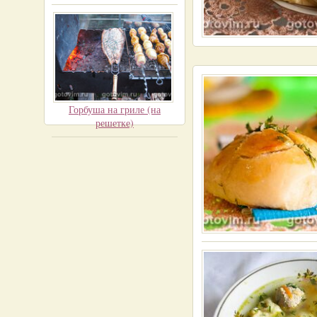
Горбуша на гриле (на
решетке)