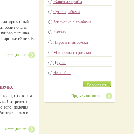
Жареные грибы
Суп с грибами
а глазированный
Запеканка с грибами
он облит очень
Жульен
бычного сырника
 сырнике её нет. В
Пироги и пирожки
Макароны с грибами
читать дальше
Другое
Не люблю
Голосовать
печке
 теста, с нежным
Предыдущие опросы
и. Этот рецепт -
о того, изделия
Разогреваются в
читать дальше