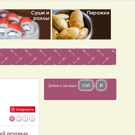
Ctrl
D
Добавь в закладки
+
Сохранить
1
2
3
4
ьей печенью