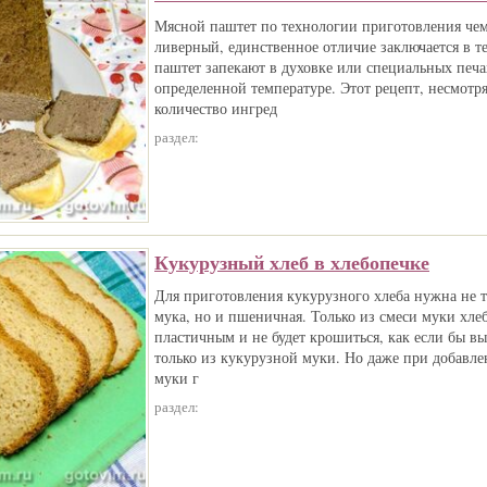
Мясной паштет по технологии приготовления че
ливерный, единственное отличие заключается в т
паштет запекают в духовке или специальных печа
определенной температуре. Этот рецепт, несмотр
количество ингред
раздел:
Кукурузный хлеб в хлебопечке
Для приготовления кукурузного хлеба нужна не т
мука, но и пшеничная. Только из смеси муки хле
пластичным и не будет крошиться, как если бы вы
только из кукурузной муки. Но даже при добав
муки г
раздел: