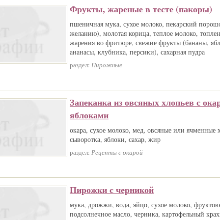
Фрукты, жареные в тесте (пакоры)
пшеничная мука, сухое молоко, пекарский порош
желанию), молотая корица, теплое молоко, топлен
жарения во фритюре, свежие фрукты (бананы, яб
ананасы, клубника, персики), сахарная пудра
раздел:
Пирожные
Запеканка из овсяных хлопьев с ока
яблоками
окара, сухое молоко, мед, овсяные или ячменные х
сыворотка, яблоки, сахар, жир
раздел:
Рецепты с окарой
Пирожки с черникой
мука, дрожжи, вода, яйцо, сухое молоко, фруктов
подсолнечное масло, черника, картофельный кра