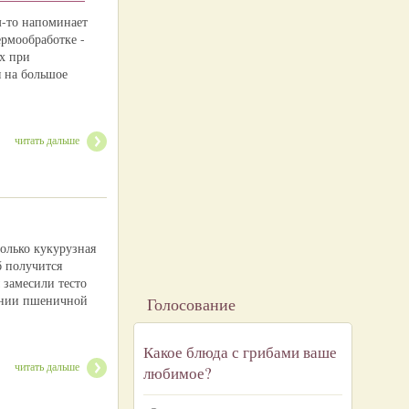
м-то напоминает
ермообработке -
х при
я на большое
читать дальше
олько кукурузная
б получится
 замесили тесто
лении пшеничной
Голосование
Какое блюда с грибами ваше
читать дальше
любимое?