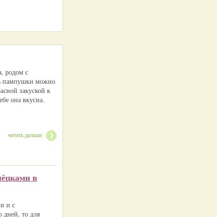
, родом с
ть пампушки можно
расной закуской к
ебе она вкусна.
читать дальше
лёцками в
и и с
 дней, то для