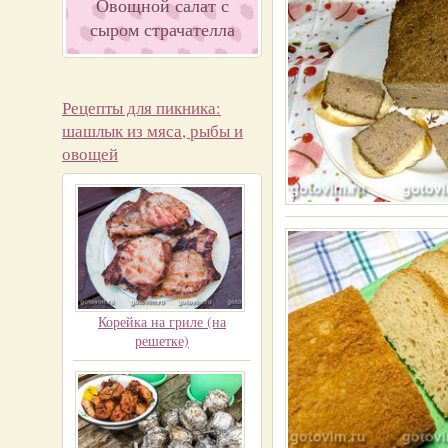
Овощной салат с
сыром страчателла
Рецепты для пикника:
шашлык из мяса, рыбы и
овощей
Корейка на гриле (на
решетке)