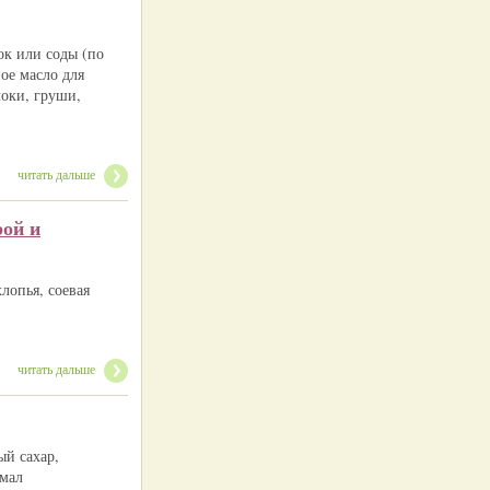
ок или соды (по
ое масло для
локи, груши,
читать дальше
рой и
лопья, соевая
читать дальше
ый сахар,
хмал