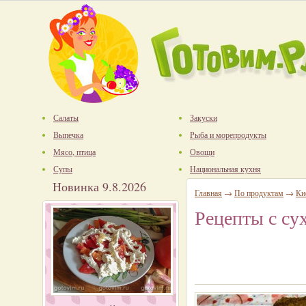
Салаты
Закуски
Выпечка
Рыба и морепродукты
Мясо, птица
Овощи
Супы
Национальная кухня
Новинка 9.8.2026
Главная
→
По продуктам
→
Ки
Рецепты с су