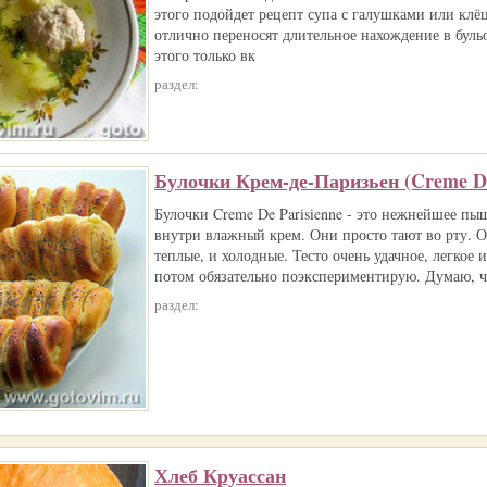
этого подойдет рецепт супа с галушками или клё
отлично переносят длительное нахождение в бульо
этого только вк
раздел:
Булочки Крем-де-Паризьен (Creme De
Булочки Creme De Parisienne - это нежнейшее пыш
внутри влажный крем. Они просто тают во рту. О
теплые, и холодные. Тесто очень удачное, легкое
потом обязательно поэкспериментирую. Думаю, 
раздел:
Хлеб Круассан