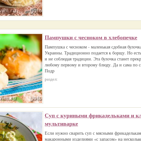
Пампушки с чесноком в хлебопечке
Пампушка с чесноком - маленькая сдобная булочка
Украины. Традиционно подается к борщу. Но ес
и не соблюдая традиции. Эта булочка станет прек
любому первому и второму блюду. Да и сама по с
Подр
раздел:
Суп с куриными фрикадельками и к
мультиварке
Если нужно сварить суп с мясными фрикаделькам
макаронными изделиями «с запасом» на несколько