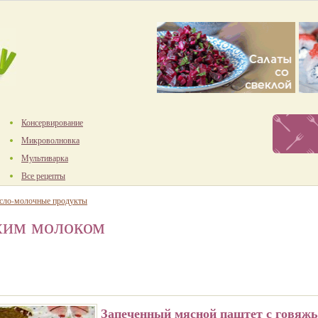
Консервирование
Микроволновка
Мультиварка
Все рецепты
сло-молочные продукты
хим молоком
Запеченный мясной паштет с говяж