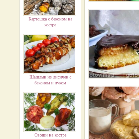
Картошка с беконом на
костре
Шашлык из лисичек с
беконом и луком
Овощи на костре