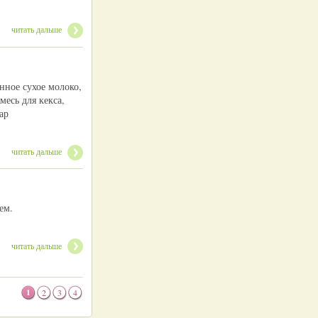
читать дальше
нное сухое молоко,
месь для кекса,
ар
читать дальше
ем.
читать дальше
1
2
3
4