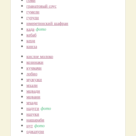
гоми
гранатовый соус
гумели
гурули
имеретинский шафран
када
фото
кебаб
кеци
кинза
кислое молоко
козинаки
кучмачи
лобио
мужужи
мхали
мцвади
мцвани
мчади
надуги
фото
назуки
нашараби
нут
фото
оджахури