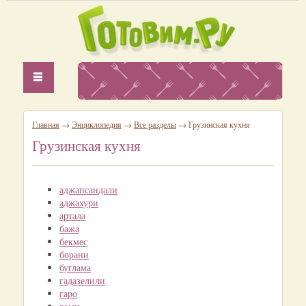
Главная
→
Энциклопедия
→
Все разделы
→ Грузинская кухня
Грузинская кухня
аджапсандали
аджахури
артала
бажа
бекмес
борани
буглама
гадазелили
гаро