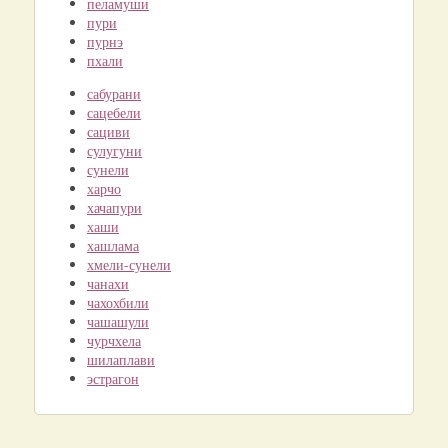
пеламуши
пури
пурнэ
пхали
сабурани
сацебели
сациви
сулугуни
сунели
харчо
хачапури
хаши
хашлама
хмели-сунели
чанахи
чахохбили
чашашули
чурчхела
шилаплави
эстрагон