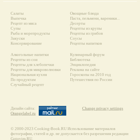
Салаты
Овощные блюда
Выпечка
Паста, пельмени, вареники...
Рецепт из мяса
Десерты
Супы
Рецепты из крупы
Рыба и морепродукты
Рецепты из грибов
Закуски
Соусы
Консервирование
Рецепты напитков
Алкогольные напитки
Кулинарный форум
Рецепты из сои
Библиотека
Рецепты для хлебопечки
Энциклопедия
Рецепты для микроволновки
Реклама на сайте
Национальная кухня
Гороскопы на 2010 год
По продуктам
Путешествия по России
Случайный рецепт
Дизайн сайта:
Change privacy settings
Orangelabel.ru
© 2000-2023 Сooking-Book.RU Использование материалов
фотографии, статей и др. не допускается без разрешения редакции
Gotovim.RU.