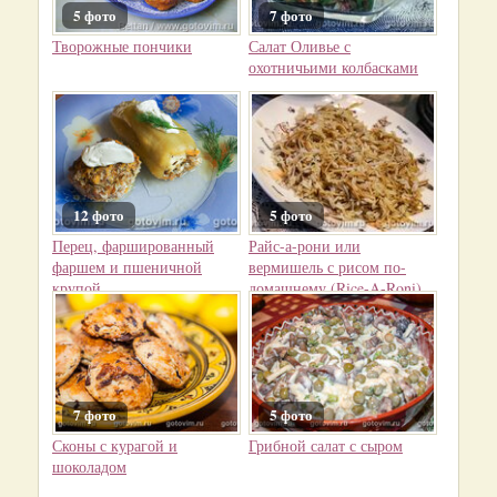
5 фото
7 фото
Творожные пончики
Салат Оливье с
охотничьими колбасками
12 фото
5 фото
Перец, фаршированный
Райс-а-рони или
фаршем и пшеничной
вермишель с рисом по-
крупой
домашнему (Rice-A-Roni)
7 фото
5 фото
Сконы с курагой и
Грибной салат с сыром
шоколадом