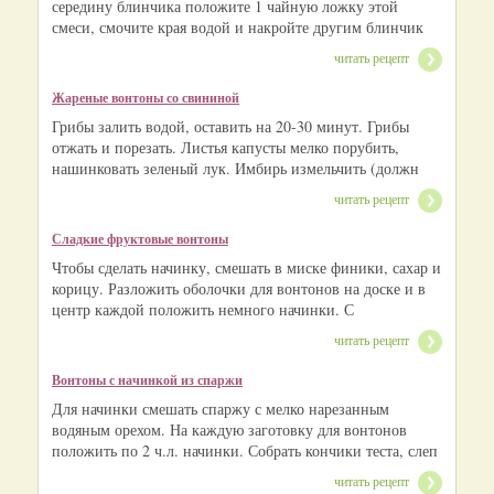
середину блинчика положите 1 чайную ложку этой
смеси, смочите края водой и накройте другим блинчик
читать рецепт
Жареные вонтоны со свининой
Грибы залить водой, оставить на 20-30 минут. Грибы
отжать и порезать. Листья капусты мелко порубить,
нашинковать зеленый лук. Имбирь измельчить (должн
читать рецепт
Сладкие фруктовые вонтоны
Чтобы сделать начинку, смешать в миске финики, сахар и
корицу. Разложить оболочки для вонтонов на доске и в
центр каждой положить немного начинки. С
читать рецепт
Вонтоны с начинкой из спаржи
Для начинки смешать спаржу с мелко нарезанным
водяным орехом. На каждую заготовку для вонтонов
положить по 2 ч.л. начинки. Собрать кончики теста, слеп
читать рецепт