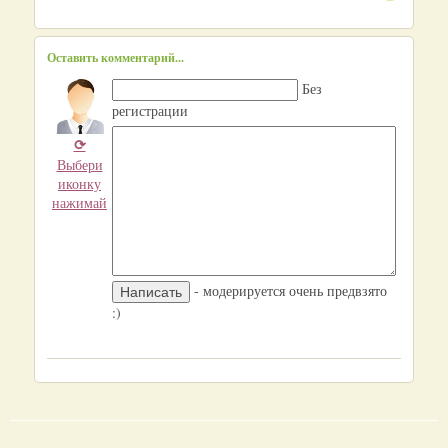
Оставить комментарий...
Без
регистрации
⟳
Выбери
иконку
нажимай
- модерируется очень предвзято
:)