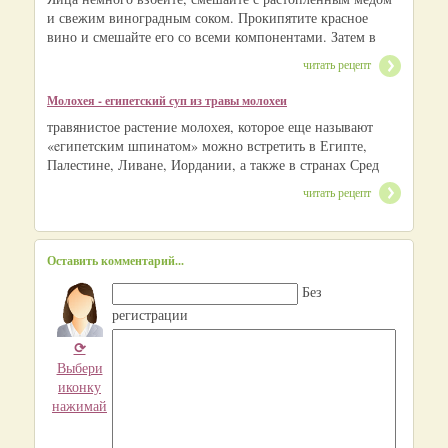
и свежим виноградным соком. Прокипятите красное
вино и смешайте его со всеми компонентами. Затем в
читать рецепт
Молохея - египетский суп из травы молохеи
травянистое растение молохея, которое еще называют
«eгипетским шпинатoм» можно встретить в Египте,
Палестине, Ливане, Иордании, а также в странах Сред
читать рецепт
Оставить комментарий...
Без
регистрации
⟳
Выбери
иконку
нажимай