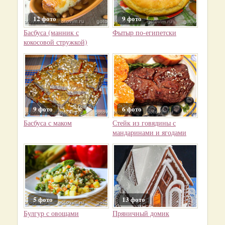
12 фото
9 фото
Басбуса (манник с
Фытыр по-египетски
кокосовой стружкой)
9 фото
6 фото
Басбуса с маком
Стейк из говядины с
мандаринами и ягодами
5 фото
13 фото
Булгур с овощами
Пряничный домик