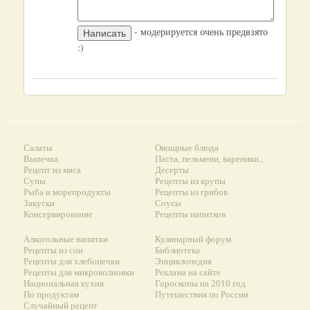
- модерируется очень предвзято
:)
Салаты
Овощные блюда
Выпечка
Паста, пельмени, вареники...
Рецепт из мяса
Десерты
Супы
Рецепты из крупы
Рыба и морепродукты
Рецепты из грибов
Закуски
Соусы
Консервирование
Рецепты напитков
Алкогольные напитки
Кулинарный форум
Рецепты из сои
Библиотека
Рецепты для хлебопечки
Энциклопедия
Рецепты для микроволновки
Реклама на сайте
Национальная кухня
Гороскопы на 2010 год
По продуктам
Путешествия по России
Случайный рецепт