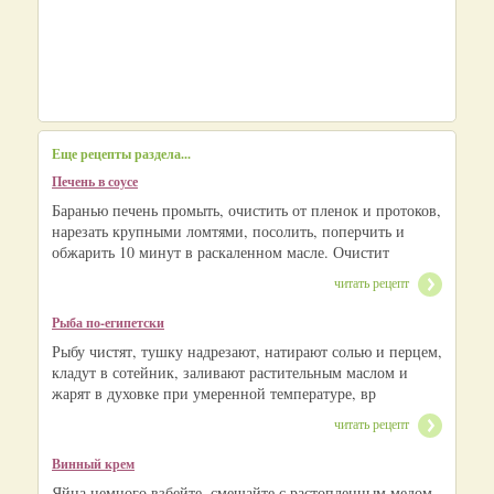
Еще рецепты раздела...
Печень в соусе
Баранью печень промыть, очистить от пленок и протоков,
нарезать крупными ломтями, посолить, поперчить и
обжарить 10 минут в раскаленном масле. Очистит
читать рецепт
Рыба по-египетски
Рыбу чистят, тушку надрезают, натирают солью и перцем,
кладут в сотейник, заливают растительным маслом и
жарят в духовке при умеренной температуре, вр
читать рецепт
Винный крем
Яйца немного взбейте, смешайте с растопленным медом