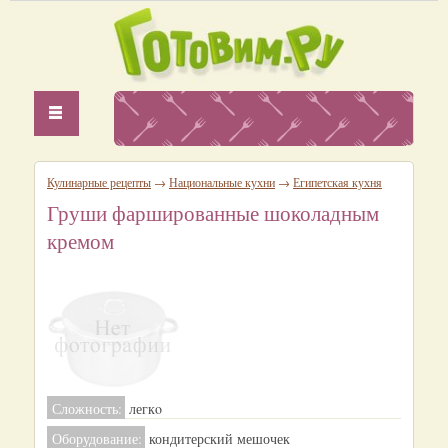
Кулинарные рецепты
→
Национальные кухни
→
Египетская кухня
Груши фаршированные шоколадным
кремом
Сложность:
легкo
Оборудование:
кондитерский мешочек