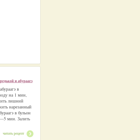
редькой и абураагэ
абураагэ в
оду на 1 мин,
лить лишний
жить нарезанный
бураагэ в бульон
3—5 мин. Залить
читать рецепт