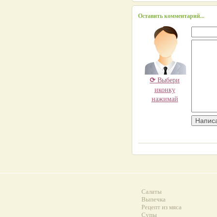
Оставить комментарий...
⟳
Выбери
иконку
нажимай
Салаты
Выпечка
Рецепт из мяса
Супы