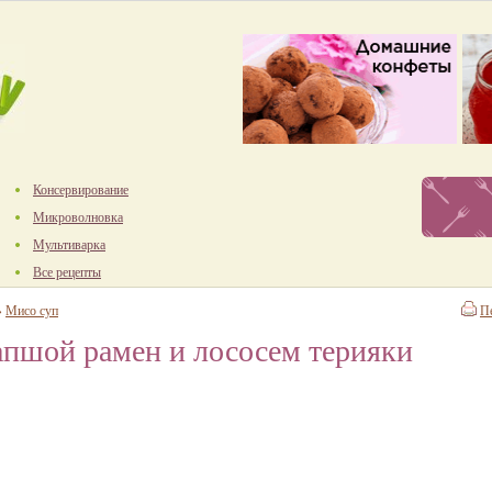
Консервирование
Микроволновка
Мультиварка
Все рецепты
→
Мисо суп
П
апшой рамен и лососем терияки