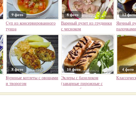
9 фото
8 фото
12 фото
Суп из консервированного
Вареный рулет из грудинки
Яичный ру
тунца
с чесноком
палочками
8 фото
10 фото
4 фото
Куриные котлеты с овощами
Эклеры с базиликом
Классичес
и творогом
(заварные пирожные с
кремом и базиликом)