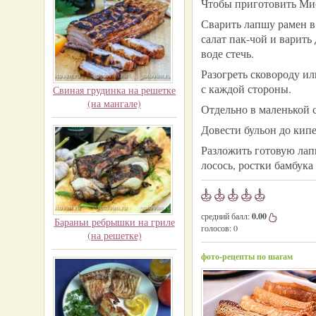
Чтобы приготовить Мис
Сварить лапшу рамен в
салат пак-чой и варить
воде стечь.
Разогреть сковороду ил
с каждой стороны.
Свиная грудинка на решетке
(на мангале)
Отдельно в маленькой с
Довести бульон до кипе
Разложить готовую лап
лосось, ростки бамбук
средний балл:
0.00
Бараньи ребрышки на гриле
голосов:
0
(на решетке)
фото-рецепты по шагам