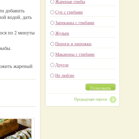
Жареные грибы
ти добавить
Суп с грибами
ной водой, дать
Запеканка с грибами
сося по 2 минуты
Жульен
Пироги и пирожки
 рыбы.
Макароны с грибами
Другое
ложить жареный
Не люблю
Голосовать
Предыдущие опросы