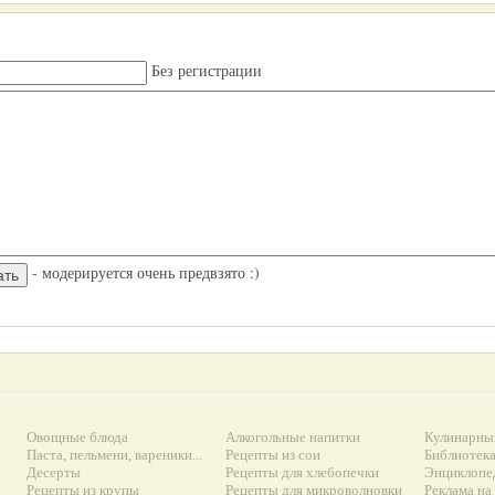
Без регистрации
- модерируется очень предвзято :)
Овощные блюда
Алкогольные напитки
Кулинарны
Паста, пельмени, вареники...
Рецепты из сои
Библиотек
Десерты
Рецепты для хлебопечки
Энциклопе
Рецепты из крупы
Рецепты для микроволновки
Реклама на