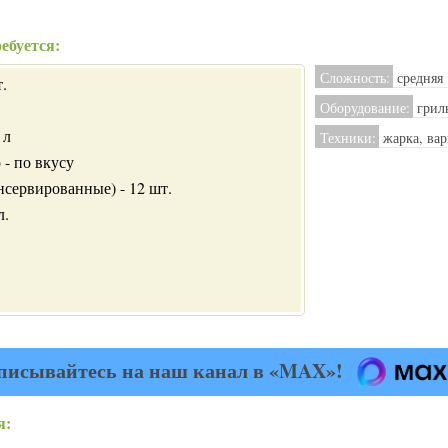
ебуется:
Сложность:
средняя
т.
Оборудование:
гриль
 л
Техники:
жарка, вар
 - по вкусу
нсервированные) - 12 шт.
л.
писывайтесь на наш канал в «MAX»!
я: