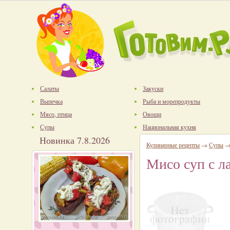
Салаты
Закуски
Выпечка
Рыба и морепродукты
Мясо, птица
Овощи
Супы
Национальная кухня
Новинка 7.8.2026
Кулинарные рецепты
→
Супы
Мисо суп с л