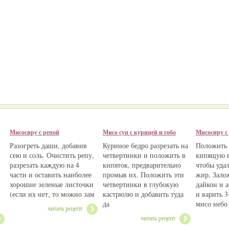
Мисосиру с репой
Мисо суп с курицей и гобо
Мисосиру с 
Разогреть даши, добавив
Куриное бедро разрезать на
Положить 
сею и соль. Очистить репу,
четвертинки и положить в
кипящую в
разрезать каждую на 4
кипяток, предварительно
чтобы уда
части и оставить наиболее
промыв их. Положить эти
жир, Зало
хорошие зеленые листочки
четвертинки в глубокую
дайкон и а
(если их нет, то можно зам
кастрюлю и добавить туда
и варить 
да
мисо небо
читать рецепт
читать рецепт