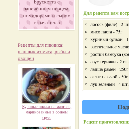
Брускетта с
запечённым перцем,
Для рецепта вам потр
помидорами и сыром
страчателла
лосось (филе) - 2 ш
мисо паста - 75г
куриный бульон - 1
Рецепты для пикника:
растительное масло
шашлык из мяса, рыбы и
ростки бамбука (ко
овощей
соус терияки - 2 ст.
лапша рамен - 250г
салат пак-чой - 50г
лук зеленый - 4 шт.
Под
Куриные ножки на мангале,
маринованные в соевом
соусе
Рецепт приготовлени