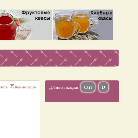
Ctrl
D
ечать
Комментарии
Добавь в закладки
+