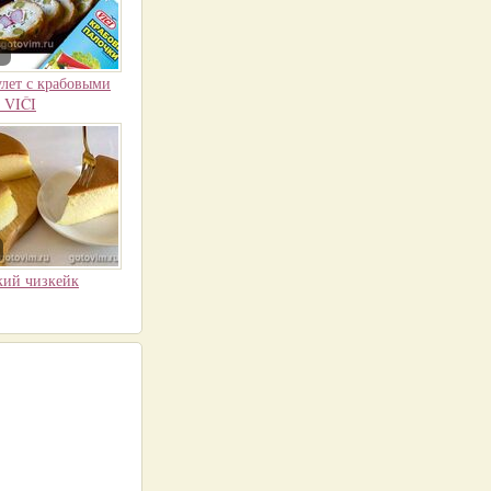
лет с крабовыми
 VIČI
кий чизкейк