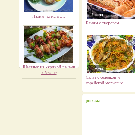
3 фото
Налим на мангале
Блины с творогом
Шашлык из куриной печени
7 фото
в беконе
Салат с селедкой и
корейской морковью
реклама