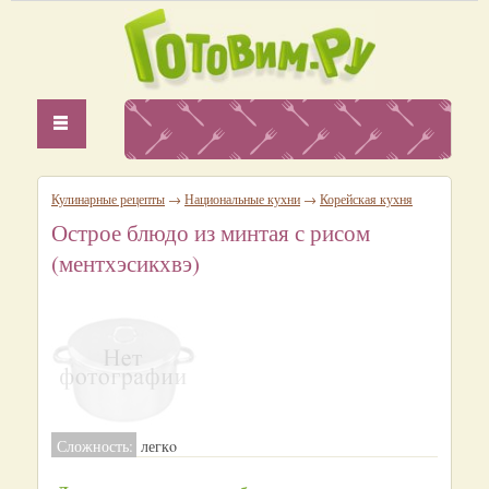
Кулинарные рецепты
→
Национальные кухни
→
Корейская кухня
Острое блюдо из минтая с рисом
(ментхэсикхвэ)
Сложность:
легкo