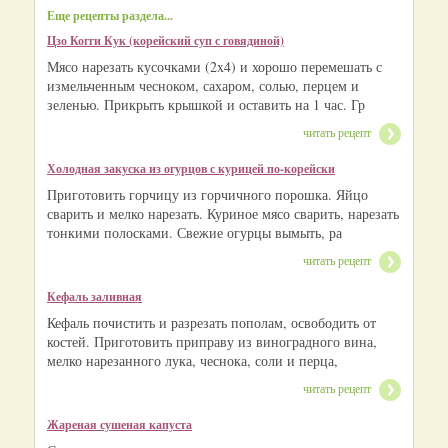
Еще рецепты раздела...
Цзо Когги Кук (корейский суп с говядиной)
Мясо нарезать кусочками (2x4) и хорошо перемешать с
измельченным чесноком, сахаром, солью, перцем и
зеленью. Прикрыть крышкой и оставить на 1 час. Гр
читать рецепт
Холодная закуска из огурцов с курицей по-корейски
Приготовить горчицу из горчичного порошка. Яйцо
сварить и мелко нарезать. Куриное мясо сварить, нарезать
тонкими полосками. Свежие огурцы вымыть, ра
читать рецепт
Кефаль заливная
Кефаль почистить и разрезать пополам, освободить от
костей. Приготовить приправу из виноградного вина,
мелко нарезанного лука, чеснока, соли и перца,
читать рецепт
Жареная сушеная капуста