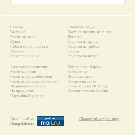
Салаты
Овощные блюда
Выпечка
Паста, пельмени, вареники...
Рецепт из мяса
Десерты
Супы
Рецепты из крупы
Рыба и морепродукты
Рецепты из грибов
Закуски
Соусы
Консервирование
Рецепты напитков
Алкогольные напитки
Кулинарный форум
Рецепты из сои
Библиотека
Рецепты для хлебопечки
Энциклопедия
Рецепты для микроволновки
Реклама на сайте
Национальная кухня
Гороскопы на 2010 год
По продуктам
Путешествия по России
Случайный рецепт
Дизайн сайта:
Change privacy settings
Orangelabel.ru