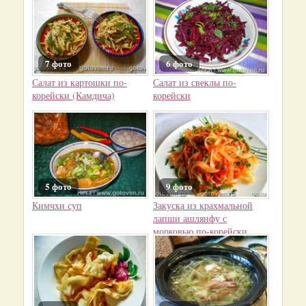
7 фото
6 фото
Салат из картошки по-
Салат из свеклы по-
корейски (Камдича)
корейски
5 фото
9 фото
Кимчхи суп
Закуска из крахмальной
лапши ашлянфу с
морковью по-корейски