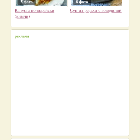
5 фото
8 фото
Капуста по-корейски
Суп из редьки с говядиной
(кимчи)
реклама