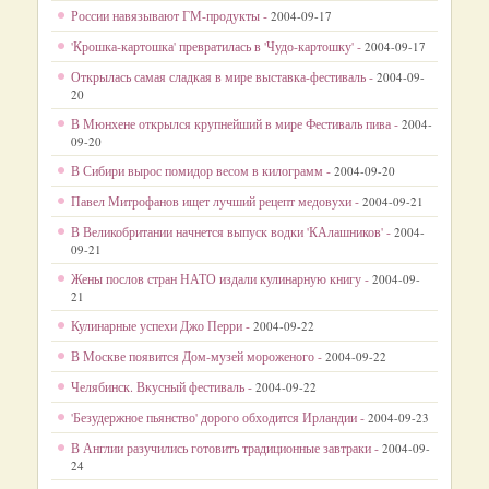
России навязывают ГМ-продукты -
2004-09-17
'Крошка-картошка' превратилась в 'Чудо-картошку' -
2004-09-17
Открылась самая сладкая в мире выставка-фестиваль -
2004-09-
20
В Мюнхене открылся крупнейший в мире Фестиваль пива -
2004-
09-20
В Сибири вырос помидор весом в килограмм -
2004-09-20
Павел Митрофанов ищет лучший рецепт медовухи -
2004-09-21
В Великобритании начнется выпуск водки 'КАлашников' -
2004-
09-21
Жены послов стран НАТО издали кулинарную книгу -
2004-09-
21
Кулинарные успехи Джо Перри -
2004-09-22
В Москве появится Дом-музей мороженого -
2004-09-22
Челябинск. Вкусный фестиваль -
2004-09-22
'Безудержное пьянство' дорого обходится Ирландии -
2004-09-23
В Англии разучились готовить традиционные завтраки -
2004-09-
24