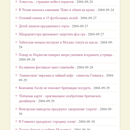
Алкоголь – страшнее войн и терактов -
2004-09-24
В Чехии началась кампания 'Пиво в обмен на кровь' -
2004-09-24
Осенний опенок в 35 футбольных полей -
2004-09-27
Детей лишили праздничного торта -
2004-09-27
Шварценеггера призывают запретить фуа гра -
2004-09-27
Тибетские монахи построят в Москве статуи из масла -
2004-09-
28
Повар из Норвегии покорил жюри умением вскрывать устрицы -
2004-09-28
На пивном фестивале пьют глинтвейн -
2004-09-28
'Ананасовые' пирожки и чайный кофе - символы Гонконга -
2004-
09-29
Компания Nestle не поможет британцам похудеть -
2004-09-29
'Питьевая карта' - оригинальное изобретение британских
дизайнеров -
2004-09-29
Венгерские виноделы празднуют завершение 'сюрета' -
2004-09-
30
В Гонконге празднуют 'середину осени' -
2004-09-30
Тысячу баксов за чайник Мадонны! -
2004-09-30