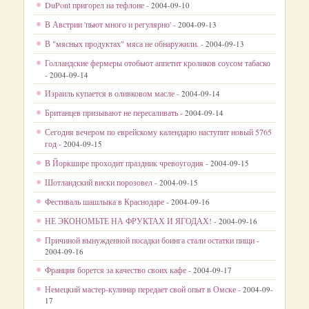
DuPont пригорел на тефлоне -
2004-09-10
В Австрии 'пьют много и регулярно' -
2004-09-13
В "мясных продуктах" мяса не обнаружили. -
2004-09-13
Голландские фермеры отобьют аппетит кроликов соусом табаско
-
2004-09-14
Израиль купается в оливковом масле -
2004-09-14
Британцев призывают не пересаливать -
2004-09-14
Сегодня вечером по еврейскому календарю наступит новый 5765
год -
2004-09-15
В Йоркшире проходит праздник чревоугодия -
2004-09-15
Шотландский виски порозовел -
2004-09-15
Фестиваль шашлыка в Краснодаре -
2004-09-16
НЕ ЭКОНОМЬТЕ НА ФРУКТАХ И ЯГОДАХ! -
2004-09-16
Причиной вынужденной посадки боинга стали остатки пищи -
2004-09-16
Франция борется за качество своих кафе -
2004-09-17
Немецкий мастер-кулинар передает свой опыт в Омске -
2004-09-
17