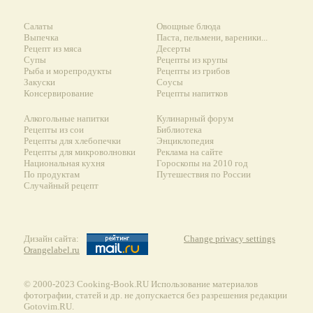
Салаты
Овощные блюда
Выпечка
Паста, пельмени, вареники...
Рецепт из мяса
Десерты
Супы
Рецепты из крупы
Рыба и морепродукты
Рецепты из грибов
Закуски
Соусы
Консервирование
Рецепты напитков
Алкогольные напитки
Кулинарный форум
Рецепты из сои
Библиотека
Рецепты для хлебопечки
Энциклопедия
Рецепты для микроволновки
Реклама на сайте
Национальная кухня
Гороскопы на 2010 год
По продуктам
Путешествия по России
Случайный рецепт
Дизайн сайта:
Change privacy settings
Orangelabel.ru
© 2000-2023 Сooking-Book.RU Использование материалов
фотографии, статей и др. не допускается без разрешения редакции
Gotovim.RU.