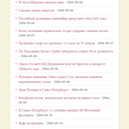
В честь Мадонны назвали пиво -
2004-09-06
Сколько нужно алкоголя -
2004-09-06
Российские кулинары-олимпийцы представят обед XIX века -
2004-09-06
Более половины израильских солдат страдают лишним весом -
2004-09-07
Пельмени с кофе по-уральски: 4,5 кило на 70 литров -
2004-09-07
На 'Празднике Белого Гриба' победитель собрал 48 кг деликатеса
-
2004-09-08
Около ста жителей Дзержинска получат фрукты и овощи от
'Доброго сада' -
2004-09-08
Интернет-компания Yahoo Japan Corp завлекает клиентов
вермишелевым супом -
2004-09-08
День Печенья в Санкт-Петербурге -
2004-09-09
Китайская кухня: космические мутанты на вашем столе -
2004-
09-09
В Санкт-Петербурге 11 сентября пройдет III Молочный
фестиваль -
2004-09-10
Кофе незаменим! -
2004-09-10