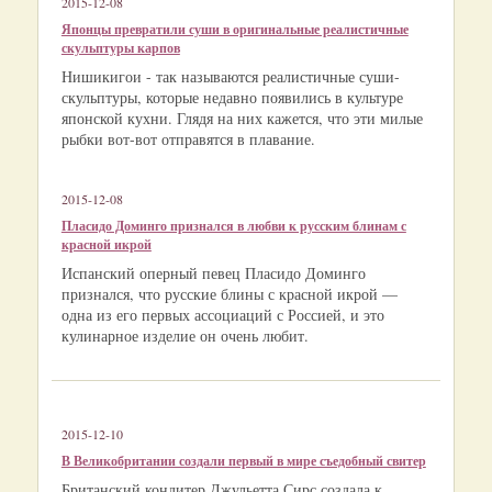
2015-12-08
Японцы превратили суши в оригинальные реалистичные
скульптуры карпов
Нишикигои - так называются реалистичные суши-
скульптуры, которые недавно появились в культуре
японской кухни. Глядя на них кажется, что эти милые
рыбки вот-вот отправятся в плавание.
2015-12-08
Пласидо Доминго признался в любви к русским блинам с
красной икрой
Испанский оперный певец Пласидо Доминго
признался, что русские блины с красной икрой —
одна из его первых ассоциаций с Россией, и это
кулинарное изделие он очень любит.
2015-12-10
В Великобритании создали первый в мире съедобный свитер
Британский кондитер Джульетта Сирс создала к