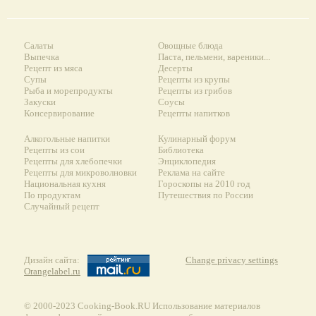
Салаты
Овощные блюда
Выпечка
Паста, пельмени, вареники...
Рецепт из мяса
Десерты
Супы
Рецепты из крупы
Рыба и морепродукты
Рецепты из грибов
Закуски
Соусы
Консервирование
Рецепты напитков
Алкогольные напитки
Кулинарный форум
Рецепты из сои
Библиотека
Рецепты для хлебопечки
Энциклопедия
Рецепты для микроволновки
Реклама на сайте
Национальная кухня
Гороскопы на 2010 год
По продуктам
Путешествия по России
Случайный рецепт
Дизайн сайта:
Change privacy settings
Orangelabel.ru
© 2000-2023 Сooking-Book.RU Использование материалов