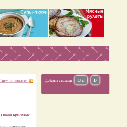
Ctrl
D
Свежие новости
Добавь в закладки
+
т виски крепостью
ены изготовить