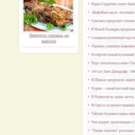
Верка Сердючка станет брен
«Кофейная пауза» негативно
Генетика определяет степень
В Новой Зеландии придумал
Перепела «тапака» на
Семикилограммовый торт-мо
мангале
Украина узаконила шампанск
Изобретён новый кухонный 
Перу отметилась в книге Гин
100 лет Зино Давидофф -
20
В Шанхае придумали защиту
Пурим – самый веселый пра
В Норвегии из крана льется..
В Одессе установят винный 
Тайские безалкогольные нап
Чем кормят заключенных в Р
"Умная этикетка" расскажет 