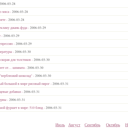
2006-03-28
з мяса -
2006-03-28
иете -
2006-03-28
екламу джанк-фуда -
2006-03-29
е -
2006-03-29
епрессию -
2006-03-29
пературы -
2006-03-30
скорая для толстяков -
2006-03-30
еет от… шпината -
2006-03-30
я "верблюжий шоколад" -
2006-03-30
ый большой в мире рисовый пирог -
2006-03-31
щевые добавки -
2006-03-31
ервы -
2006-03-31
ой фуршет в мире: 510 блюд -
2006-03-31
Июль
Август
Сентябрь
Октябрь
Н