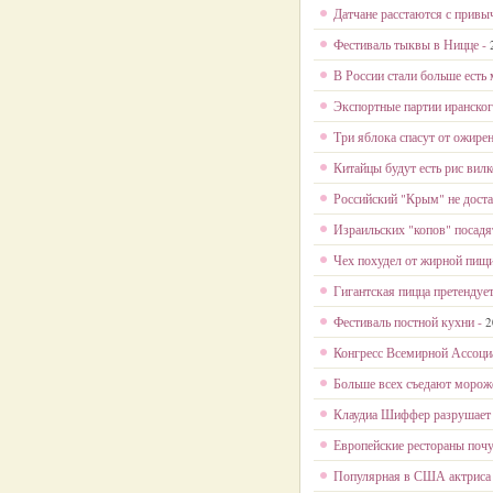
Датчане расстаются с привы
Фестиваль тыквы в Ницце -
В России стали больше есть
Экспортные партии иранског
Три яблока спасут от ожире
Китайцы будут есть рис вилк
Российский "Крым" не дост
Израильских "копов" посадят
Чех похудел от жирной пищ
Гигантская пицца претендует
Фестиваль постной кухни -
2
Конгресс Всемирной Ассоци
Больше всех съедают морож
Клаудиа Шиффер разрушает 
Европейские рестораны почу
Популярная в США актриса 