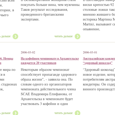
ссию всей
покупать больше вина, чем мужчины.
виски крепостью 92 
и,
Таков результат исследования,
столовые ложки тако
итории, в
проведенного британскими
мнению жившего бол
чьего
экспертами.
историка Мартина М
Martin), вызывают с
опьянение,
ь дальше
читать дальше
2006-03-02
2006-03-01
06. Немцы
На кофейном чемпионате в Архангельске
Австралийские кондит
о
ожидается 20 участников
“здоровый шоколад”
е мира по
Некоторым образом чемпионат
“Здоровый шоколад” 
ся в
способствует пропаганде здорового
новое изделие, кото
ими
образа жизни", - заявила она. По
потребителям австр
 стадионах
словам одного из организаторов
кондитеры. Он соде
ок,
чемпионата действительного члена
винного производст
SCAE Владимира Епифанова, от
Архангельска в чемпионате будет
участвовать 3 кофейни и один
ь дальше
читать дальше