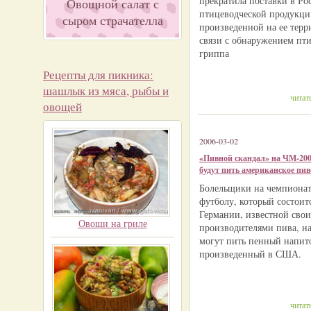
прекратила поставки в Ро
Овощной салат с
птицеводческой продукци
сыром страчателла
произведенной на ее терр
связи с обнаружением пти
гриппа
Рецепты для пикника:
шашлык из мяса, рыбы и
читат
овощей
2006-03-02
«Пивной скандал» на ЧМ-20
будут пить американское пив
Болельщики на чемпионат
футболу, который состоит
Германии, известной сво
Овощи на гриле
производителями пива, на
могут пить пенный напит
произведенный в США.
читат