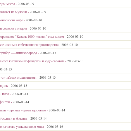
дом масла -
2006-03-09
 влияет на мужчин -
2006-03-09
 опасности кофе -
2006-03-10
и сосиски с медом -
2006-03-10
роженое "Казань 1000-летняя" стал хитом -
2006-03-10
ое и коньяк собственного производства -
2006-03-10
прибор — антисковорода -
2006-03-13
несса гиганской кофеваркой и чудо-салатом -
2006-03-13
06-03-13
 от чайных мошенников. -
2006-03-13
здник -
2006-03-13
. пиво -
2006-03-14
фонтан -
2006-03-14
итки – прямая угроза здоровью -
2006-03-14
оссии и в Англии. -
2006-03-14
о качестве упакованного мяса -
2006-03-16