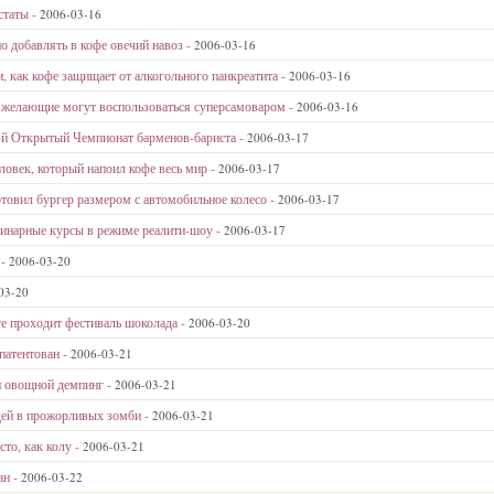
статы -
2006-03-16
о добавлять в кофе овечий навоз -
2006-03-16
, как кофе защищает от алкогольного панкреатита -
2006-03-16
е желающие могут воспользоваться суперсамоваром -
2006-03-16
II-й Открытый Чемпионат барменов-бариста -
2006-03-17
ловек, который напоил кофе весь мир -
2006-03-17
товил бургер размером с автомобильное колесо -
2006-03-17
линарные курсы в режиме реалити-шоу -
2006-03-17
 -
2006-03-20
03-20
е проходит фестиваль шоколада -
2006-03-20
патентован -
2006-03-21
и овощной демпинг -
2006-03-21
ей в прожорливых зомби -
2006-03-21
сто, как колу -
2006-03-21
ан -
2006-03-22