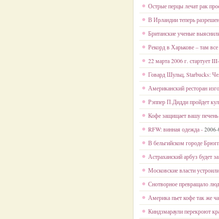
Острые перцы лечат рак про
В Ирландии теперь разрешен
Британские ученые выяснили
Рекорд в Харькове – там вс
22 марта 2006 г. стартует I
Говард Шульц, Starbucks: Че
Американский ресторан изго
Рэппер П.Дидди пройдет ку
Кофе защищает вашу печень
RFW: винная одежда -
2006-
В бельгийском городе Брюгг
Астраханский арбуз будет за
Московские власти устроил
Снотворное превращало люд
Америка пьет кофе так же ча
Киндзмараули перекроют кр