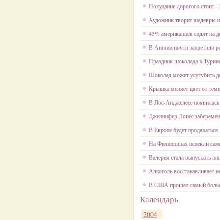
Похудание дорогого стоит -
Художник творит шедевры и
45% американцев сидят на д
В Англии почти запретили р
Праздник шоколада в Турин
Шоколад может усугубить д
Крышка меняет цвет от тем
В Лос-Анджелесе появилась 
Дженнифер Лопес заберемен
В Европе будет продаватьс
На Филиппинах испекли сам
Валерия стала выпускать пи
Алкоголь восстанавливает н
В США прошел самый больш
Календарь
2004