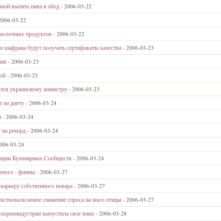
чкой выпить пива в обед -
2006-03-22
2006-03-22
 молочных продуктов -
2006-03-22
о шафрана будут получать сертификаты качества -
2006-03-23
ния -
2006-03-23
ой -
2006-03-23
ался украинскому министру -
2006-03-23
 на диету -
2006-03-24
и -
2006-03-24
 на рекорд -
2006-03-24
006-03-24
ации Кулинарных Cообществ -
2006-03-24
еного - финны -
2006-03-27
карьеру собственного повара -
2006-03-27
вствовали явное снижение спроса на мясо птицы -
2006-03-27
порноиндустрии выпустила свое вино -
2006-03-28