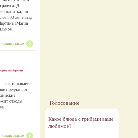
градуса. Две
го напитка, по
ее 300 лет назад
артина (Martin
ильное
читать дальше
еры изобрели
– так называется
рое предлагают
алийские
ржит отходы
Голосование
ва .
Какое блюда с грибами ваше
любимое?
читать дальше