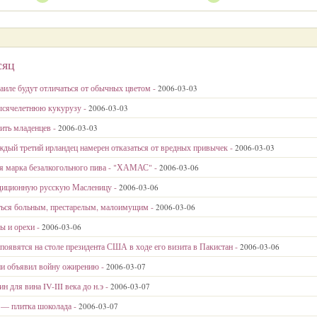
сяц
иле будут отличаться от обычных цветом -
2006-03-03
ысячелетнюю кукурузу -
2006-03-03
мить младенцев -
2006-03-03
ждый третий ирландец намерен отказаться от вредных привычек -
2006-03-03
ая марка безалкогольного пива - "ХАМАС" -
2006-03-06
диционную русскую Масленицу -
2006-03-06
иться больным, престарелым, малоимущим -
2006-03-06
ы и орехи -
2006-03-06
 появятся на столе президента США в ходе его визита в Пакистан -
2006-03-06
и объявил войну ожирению -
2006-03-07
 для вина IV-III века до н.э -
2006-03-07
 — плитка шоколада -
2006-03-07