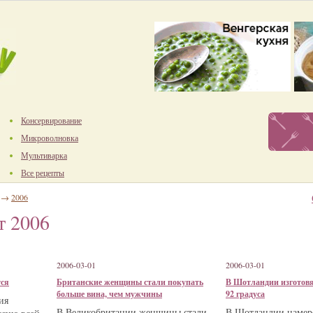
Консервирование
Микроволновка
Мультиварка
Все рецепты
→
2006
т 2006
2006-03-01
2006-03-01
тся
Британские женщины стали покупать
В Шотландии изготовя
больше вина, чем мужчины
92 градуса
ия
В Великобритании женщины стали
В Шотландии намер