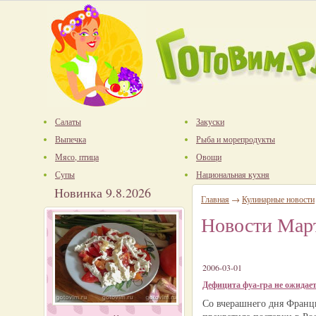
Салаты
Закуски
Выпечка
Рыба и морепродукты
Мясо, птица
Овощи
Супы
Национальная кухня
Новинка 9.8.2026
Главная
→
Кулинарные новости
Новости Мар
2006-03-01
Дефицита фуа-гра не ожидае
Со вчерашнего дня Франц