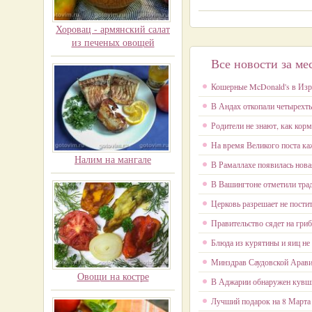
Хоровац - армянский салат
из печеных овощей
Все новости за ме
Кошерные McDonald's в Изра
В Андах откопали четырехт
Родители не знают, как кор
На время Великого поста ка
Налим на мангале
В Рамаллахе появилась нов
В Вашингтоне отметили тра
Церковь разрешает не пост
Правительство сядет на гриб
Блюда из курятины и яиц не
Минздрав Саудовской Арави
Овощи на костре
В Аджарии обнаружен кувшин
Лучший подарок на 8 Марта