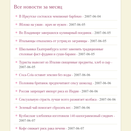
Все новости за месяц
В Иркутске состоялся чемпионат барбекю -
2007-06-04
Яблоко на ужин - врач не нужен -
2007-06-05
Во Владимире завершился кулинарный поединок -
2007-06-05
Итальянцы отказались от устриц из заграницы -
2007-06-05
Школьники Екатеринбурга хотят заменить традиционные
столовые фаст-фудами и суши-барами -
2007-06-05
Туристы вывозят из Италии священные предметы, хлеб и сыр -
2007-06-05
Coca-Сola оставит землян без воды -
2007-06-06
Половина британок предпочитают сексу шоколад -
2007-06-06
Россия запрещает импорт риса из Индии -
2007-06-06
Сексуальную страсть лучше всего разжигает колбаса -
2007-06-06
Зеленый чай помогает сбросить вес -
2007-06-06
Кузбасские хлебопеки изготовили 140-килограммовый сэндвич -
2007-06-07
Кофе снижает риск рака печени -
2007-06-07