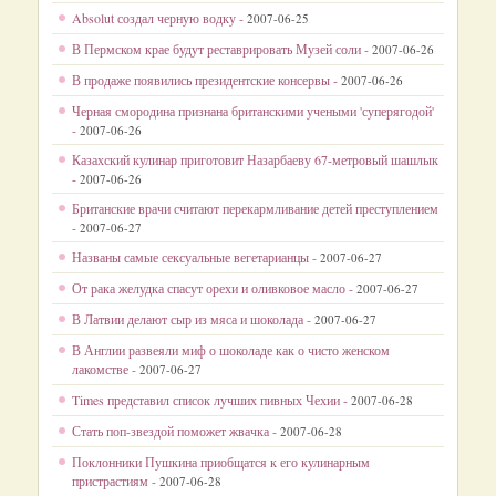
Absolut создал черную водку -
2007-06-25
В Пермском крае будут реставрировать Музей соли -
2007-06-26
В продаже появились президентские консервы -
2007-06-26
Черная смородина признана британскими учеными 'суперягодой'
-
2007-06-26
Казахский кулинар приготовит Назарбаеву 67-метровый шашлык
-
2007-06-26
Британские врачи считают перекармливание детей преступлением
-
2007-06-27
Названы самые сексуальные вегетарианцы -
2007-06-27
От рака желудка спасут орехи и оливковое масло -
2007-06-27
В Латвии делают сыр из мяса и шоколада -
2007-06-27
В Англии развеяли миф о шоколаде как о чисто женском
лакомстве -
2007-06-27
Times представил список лучших пивных Чехии -
2007-06-28
Стать поп-звездой поможет жвачка -
2007-06-28
Поклонники Пушкина приобщатся к его кулинарным
пристрастиям -
2007-06-28