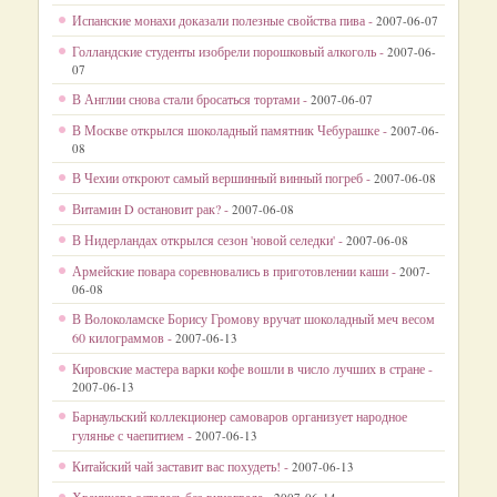
Испанские монахи доказали полезные свойства пива -
2007-06-07
Голландские студенты изобрели порошковый алкоголь -
2007-06-
07
В Англии снова стали бросаться тортами -
2007-06-07
В Москве открылся шоколадный памятник Чебурашке -
2007-06-
08
В Чехии откроют самый вершинный винный погреб -
2007-06-08
Витамин D остановит рак? -
2007-06-08
В Нидерландах открылся сезон 'новой селедки' -
2007-06-08
Армейские повара соревновались в приготовлении каши -
2007-
06-08
В Волоколамске Борису Громову вручат шоколадный меч весом
60 килограммов -
2007-06-13
Кировские мастера варки кофе вошли в число лучших в стране -
2007-06-13
Барнаульский коллекционер самоваров организует народное
гулянье с чаепитием -
2007-06-13
Китайский чай заставит вас похудеть! -
2007-06-13