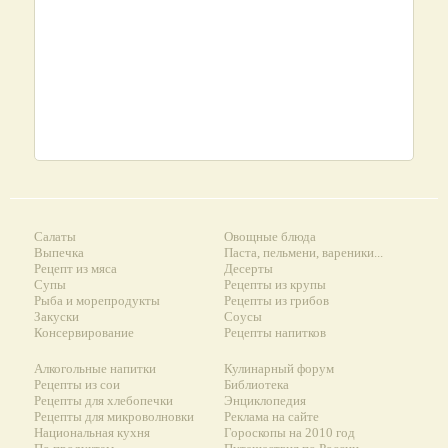
Салаты
Овощные блюда
Выпечка
Паста, пельмени, вареники...
Рецепт из мяса
Десерты
Супы
Рецепты из крупы
Рыба и морепродукты
Рецепты из грибов
Закуски
Соусы
Консервирование
Рецепты напитков
Алкогольные напитки
Кулинарный форум
Рецепты из сои
Библиотека
Рецепты для хлебопечки
Энциклопедия
Рецепты для микроволновки
Реклама на сайте
Национальная кухня
Гороскопы на 2010 год