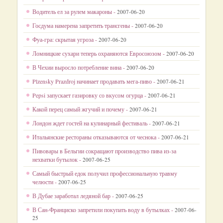
Водитель ел за рулем макароны -
2007-06-20
Госдума намерена запретить трансгены -
2007-06-20
Фуа-гра: скрытая угроза -
2007-06-20
Ломницкие сухари теперь охраняются Евросоюзом -
2007-06-20
В Чехии выросло потребление вина -
2007-06-20
Plzensky Prazdroj начинает продавать мега-пиво -
2007-06-21
Pepsi запускает газировку со вкусом огурца -
2007-06-21
Какой перец самый жгучий и почему -
2007-06-21
Лондон ждет гостей на кулинарный фестиваль -
2007-06-21
Итальянские рестораны отказываются от чеснока -
2007-06-21
Пивовары в Бельгии сокращают производство пива из-за
нехватки бутылок -
2007-06-25
Самый быстрый едок получил профессиональную травму
челюсти -
2007-06-25
В Дубае заработал ледяной бар -
2007-06-25
В Сан-Франциско запретили покупать воду в бутылках -
2007-06-
25