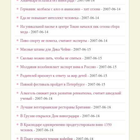
Хванчкара осталась без винограда -
2007-06-14
Германия: колбасы с алоэ и ананасами – хит сезона -
2007-06-14
Еда не повышает интеллект человека -
2007-06-14
На уникальной пасеке в центре Токио начался пик сезона сбора
меда -
2007-06-14
Пиво спорту не помеха, считают эксперты -
2007-06-14
Мясные штаны для Дика Чейни -
2007-06-15
Сколько можно пить, чтобы не спиться -
2007-06-15
Молдавия возобновляет экспорт вина в Россию -
2007-06-15
Родителей призовут к ответу за жир детей -
2007-06-15
Пивной фестиваль пройдет в Петербурге -
2007-06-15
Алкоголь снижает риск развития ревматизма, считает шведский
ученый -
2007-06-18
Лучшие вегетарианские рестораны Британии -
2007-06-18
В Грузии открылся Дом виноградаря -
2007-06-18
В Краснодаре одновременно продегустировали вино 1350
человек -
2007-06-18
В Праге открыта темная кофейня -
2007-06-18