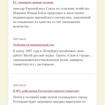
ЕС уменьшает винные дотации
омиссар Европейского Союза по сельскому хозяйству
Мэрианн Фишер Бойль представит в июле проект
модернизации европейского сектора вин, нацеленный
на повышение их качества за счет уменьшения
количества.
2007-06-01
Особенности национальной еды
К концу 2007 года в Петербурге возобновит свою
работу Музей русской водки. Группа «Свои в городе»,
занимающаяся восстановлением музея, намерена
совместить его с рестораном.
2007-06-01
В 50% кофе-шопов Роттердама запретят марихуану
Почти в половине кофе-шопов голландского города
Роттердам будет запрещена продажа марихуаны по