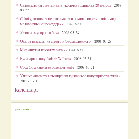
Сыроделы изготовили сыр-«косичку» длиной в 20 метров -
2008-
03-27
Cabot удостоился первого места в номинации «лучший в мире
маложирный сыр-чеддер» -
2008-03-27
Ужин из мусорного бака -
2008-03-28
Осетра разделят на дикого и 'одомашненного' -
2008-03-28
Мир ощутил нехватку риса -
2008-03-31
Кулинарное шоу Robbie Williams -
2008-03-31
Coca-Cola напоит европейцев кофе -
2008-03-31
Ученые опасаются вымирания тунца из-за популярности суши -
2008-03-31
Календарь
реклама