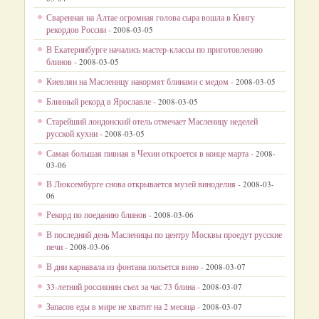
Сваренная на Алтае огромная голова сыра вошла в Книгу
рекордов России -
2008-03-05
В Екатеринбурге начались мастер-классы по приготовлению
блинов -
2008-03-05
Киевлян на Масленицу накормят блинами с медом -
2008-03-05
Блинный рекорд в Ярославле -
2008-03-05
Старейший лондонский отель отмечает Масленицу неделей
русской кухни -
2008-03-05
Самая большая пивная в Чехии откроется в конце марта -
2008-
03-06
В Люксембурге снова открывается музей виноделия -
2008-03-
06
Рекорд по поеданию блинов -
2008-03-06
В последний день Масленицы по центру Москвы проедут русские
печи -
2008-03-06
В дни карнавала из фонтана польется вино -
2008-03-07
33-летний россиянин съел за час 73 блина -
2008-03-07
Запасов еды в мире не хватит на 2 месяца -
2008-03-07