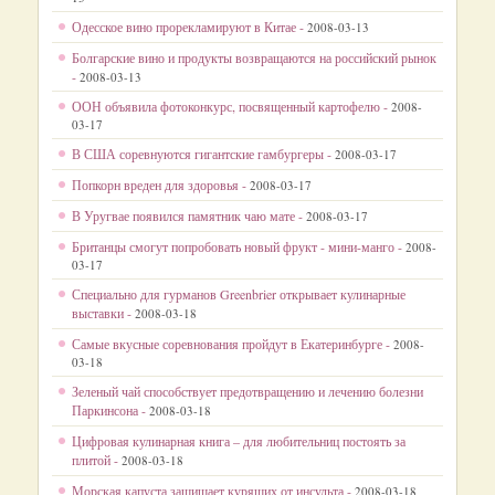
Одесское вино прорекламируют в Китае -
2008-03-13
Болгарские вино и продукты возвращаются на российский рынок
-
2008-03-13
ООН объявила фотоконкурс, посвященный картофелю -
2008-
03-17
В США соревнуются гигантские гамбургеры -
2008-03-17
Попкорн вреден для здоровья -
2008-03-17
В Уругвае появился памятник чаю мате -
2008-03-17
Британцы смогут попробовать новый фрукт - мини-манго -
2008-
03-17
Специально для гурманов Greenbrier открывает кулинарные
выставки -
2008-03-18
Самые вкусные соревнования пройдут в Екатеринбурге -
2008-
03-18
Зеленый чай способствует предотвращению и лечению болезни
Паркинсона -
2008-03-18
Цифровая кулинарная книга – для любительниц постоять за
плитой -
2008-03-18
Морская капуста защищает курящих от инсульта -
2008-03-18