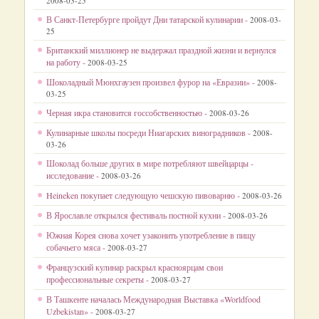
2008-03-25
В Санкт-Петербурге пройдут Дни татарской кулинарии -
2008-03-
25
Британский миллионер не выдержал праздной жизни и вернулся
на работу -
2008-03-25
Шоколадный Мюнхгаузен произвел фурор на «Евразии» -
2008-
03-25
Черная икра становится госсобственностью -
2008-03-26
Кулинарные школы посреди Ниагарских виноградников -
2008-
03-26
Шоколад больше других в мире потребляют швейцарцы -
исследование -
2008-03-26
Heineken покупает следующую чешскую пивоварню -
2008-03-26
В Ярославле открылся фестиваль постной кухни -
2008-03-26
Южная Корея снова хочет узаконить употребление в пищу
собачьего мяса -
2008-03-27
Французский кулинар раскрыл красноярцам свои
профессиональные секреты -
2008-03-27
В Ташкенте началась Международная Выставка «Worldfood
Uzbekistan» -
2008-03-27