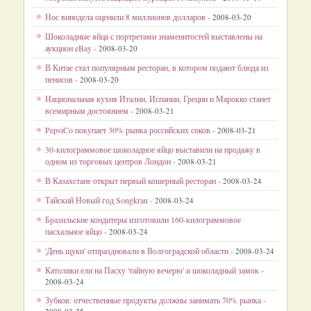
Нос винодела оценили 8 миллионов долларов -
2008-03-20
Шоколадные яйца с портретами знаменитостей выставлены на
аукцион eBay -
2008-03-20
В Китае стал популярным ресторан, в котором подают блюда из
пенисов -
2008-03-20
Национальная кухня Италии, Испании, Греции и Марокко станет
всемирным достоянием -
2008-03-21
PepsiCo покупает 30% рынка российских соков -
2008-03-21
30-килограммовое шоколадное яйцо выставили на продажу в
одном из торговых центров Лондон -
2008-03-21
В Казахстане открыт первый кошерный ресторан -
2008-03-24
Тайский Новый год Songkran -
2008-03-24
Бразильские кондитеры изготовили 160-килограммовое
пасхальное яйцо -
2008-03-24
'День щуки' отпраздновали в Волгоградской области -
2008-03-24
Католики ели на Пасху 'тайную вечерю' и шоколадный замок -
2008-03-24
Зубков: отчественные продукты должны занимать 70% рынка -