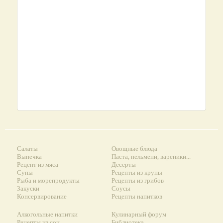
Салаты
Овощные блюда
Выпечка
Паста, пельмени, вареники...
Рецепт из мяса
Десерты
Супы
Рецепты из крупы
Рыба и морепродукты
Рецепты из грибов
Закуски
Соусы
Консервирование
Рецепты напитков
Алкогольные напитки
Кулинарный форум
Рецепты из сои
Библиотека