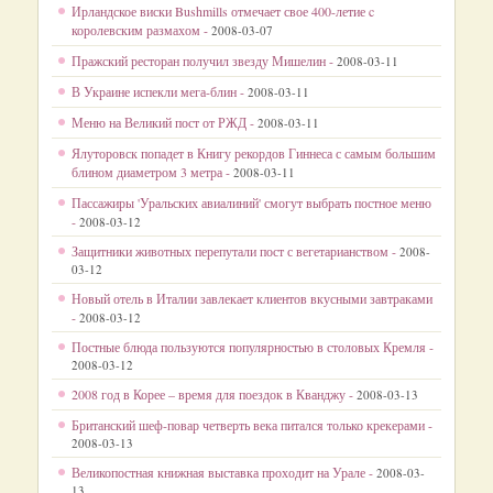
Ирландское виски Bushmills отмечает свое 400-летие c
королевским размахом -
2008-03-07
Пражский ресторан получил звезду Мишелин -
2008-03-11
В Украине испекли мега-блин -
2008-03-11
Меню на Великий пост от РЖД -
2008-03-11
Ялуторовск попадет в Книгу рекордов Гиннеса с самым большим
блином диаметром 3 метра -
2008-03-11
Пассажиры 'Уральских авиалиний' смогут выбрать постное меню
-
2008-03-12
Защитники животных перепутали пост с вегетарианством -
2008-
03-12
Новый отель в Италии завлекает клиентов вкусными завтраками
-
2008-03-12
Постные блюда пользуются популярностью в столовых Кремля -
2008-03-12
2008 год в Корее – время для поездок в Кванджу -
2008-03-13
Британский шеф-повар четверть века питался только крекерами -
2008-03-13
Великопостная книжная выставка проходит на Урале -
2008-03-
13