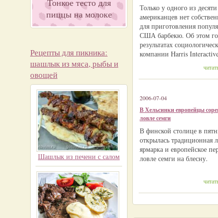
Тонкое тесто для
Только у одного из десяти
пиццы на молоке
американцев нет собствен
для приготовления популя
США барбекю. Об этом го
результатах социологичес
Рецепты для пикника:
компании Harris Interactiv
шашлык из мяса, рыбы и
читат
овощей
2006-07-04
В Хельсинки европейцы соре
ловле семги
В финской столице в пят
открылась традиционная л
ярмарка и европейское пе
Шашлык из печени с салом
ловле семги на блесну.
читат