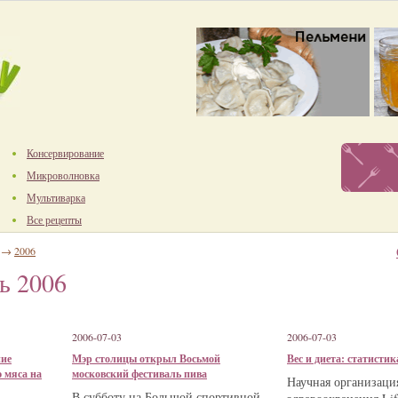
Консервирование
Микроволновка
Мультиварка
Все рецепты
→
2006
ь 2006
2006-07-03
2006-07-03
ние
Мэр столицы открыл Восьмой
Вес и диета: статисти
 мяса на
московский фестиваль пива
Научная организаци
В субботу на Большой спортивной