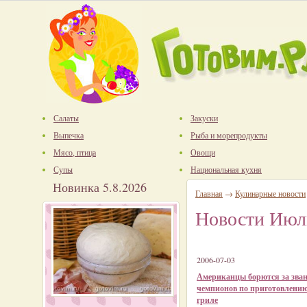
Салаты
Закуски
Выпечка
Рыба и морепродукты
Мясо, птица
Овощи
Супы
Национальная кухня
Новинка 5.8.2026
Главная
→
Кулинарные новости
Новости Июл
2006-07-03
Американцы борются за зва
чемпионов по приготовлению
гриле