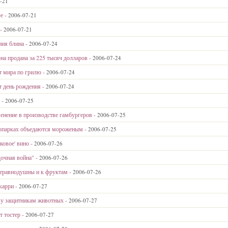
-21
е -
2006-07-21
 -
2006-07-21
ния блина -
2006-07-24
на продана за 225 тысяч долларов -
2006-07-24
 мира по грилю -
2006-07-24
т день рождения -
2006-07-24
 -
2006-07-25
нение в производстве гамбургеров -
2006-07-25
опарках объедаются мороженым -
2006-07-25
ковое' вино -
2006-07-26
очная война" -
2006-07-26
неравнодушны и к фруктам -
2006-07-26
карри -
2006-07-27
аву защитникам животных -
2006-07-27
 тостер -
2006-07-27