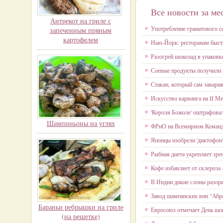
Все новости за ме
Антрекот на гриле с
Употребление гранатового с
запеченным пряным
картофелем
Нью-Йорк: ресторанам быст
Разогрей шоколад в упаковк
Соевые продукты получили 
Стакан, который сам заварив
Искусство карвинга на II 
'Короля Божоле' оштрафова
Шампиньоны на углях
ФРиО на Всемирном Команд
Японцы изобрели 'диктофон'
Рыбная диета укрепляет зре
Кофе избавляет от склероза 
В Индии дикие слоны разоря
Завод шампанских вин "Абр
Бараньи ребрышки на гриле
Евросоюз отмечает День шо
(на решетке)