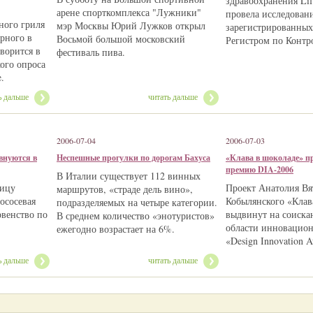
здравоохранения Lif
арене спорткомплекса "Лужники"
провела исследовани
ного гриля
мэр Москвы Юрий Лужков открыл
зарегистрированны
рного в
Восьмой большой московский
Регистром по Контр
ворится в
фестиваль пива.
кого опроса
e.
ь дальше
читать дальше
2006-07-04
2006-07-03
внуются в
Неспешные прогулки по дорогам Бахуса
«Клава в шоколаде» пр
премию DIA-2006
В Италии существует 112 винных
ницу
Проект Анатолия Вя
маршрутов, «страде дель вино»,
ососевая
Кобылянского «Клав
подразделяемых на четыре категории.
рвенство по
выдвинут на соиска
В среднем количество «энотуристов»
области инновацион
ежегодно возрастает на 6%.
«Design Innovation A
ь дальше
читать дальше