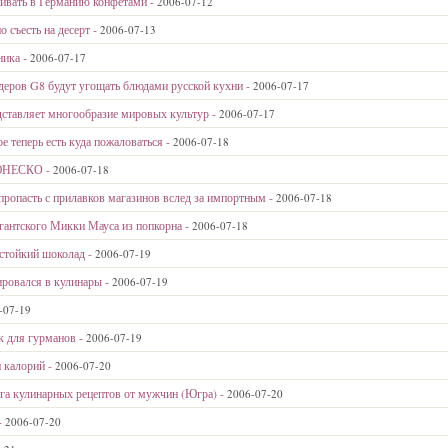
нивать в Германию конфетами -
2006-07-12
съесть на десерт -
2006-07-13
ника -
2006-07-17
деров G8 будут угощать блюдами русской кухни -
2006-07-17
дставляет многообразие мировых культур -
2006-07-17
е теперь есть куда пожаловаться -
2006-07-18
 ЮНЕСКО -
2006-07-18
пропасть с прилавков магазинов вслед за импортным -
2006-07-18
игантского Микки Мауса из попкорна -
2006-07-18
стойкий шоколад -
2006-07-19
ировался в кулинары -
2006-07-19
-07-19
к для гурманов -
2006-07-19
и калорий -
2006-07-20
ига кулинарных рецептов от мужчин (Югра) -
2006-07-20
-
2006-07-20