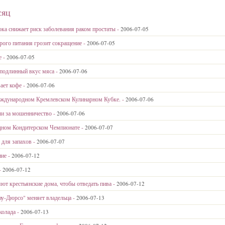
сяц
ока снижает риск заболевания раком простаты -
2006-07-05
рого питания грозит сокращение -
2006-07-05
е -
2006-07-05
подлинный вкус мяса -
2006-07-06
ает кофе -
2006-07-06
Международном Кремлевском Кулинарном Кубке. -
2006-07-06
ли за мошенничество -
2006-07-06
ном Кондитерском Чемпионате -
2006-07-07
 для запахов -
2006-07-07
ние -
2006-07-12
-
2006-07-12
ют крестьянские дома, чтобы отведать пива -
2006-07-12
ау-Дюрсо" меняет владельца -
2006-07-13
колада -
2006-07-13