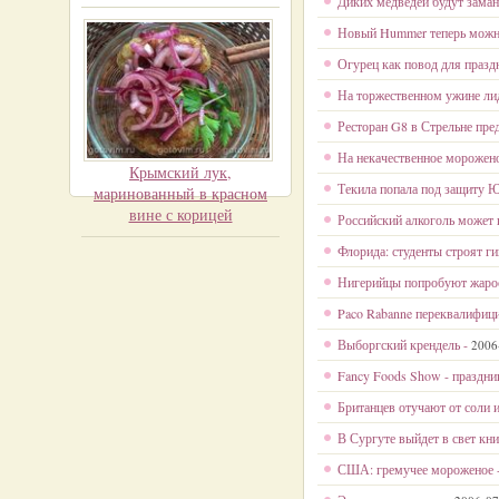
Диких медведей будут зама
Новый Hummer теперь можно 
Огурец как повод для празд
На торжественном ужине ли
Ресторан G8 в Стрельне пре
На некачественное морожено
Крымский лук,
Текила попала под защиту
маринованный в красном
вине с корицей
Российский алкоголь может 
Флорида: студенты строят г
Нигерийцы попробуют жаро
Paco Rabanne переквалифиц
Выборгский крендель -
2006
Fancy Foods Show - праздни
Британцев отучают от соли 
В Сургуте выйдет в свет кн
США: гремучее мороженое 