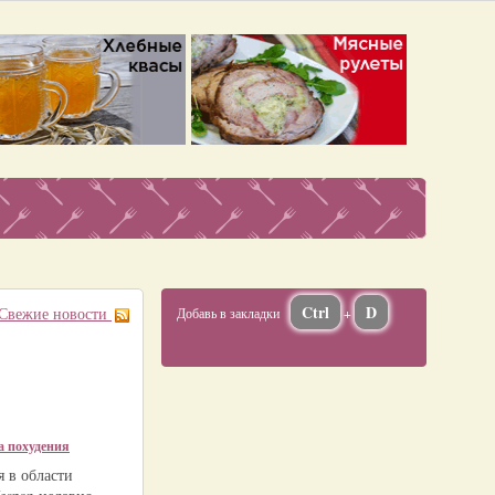
Ctrl
D
Свежие новости
Добавь в закладки
+
ка похудения
я в области