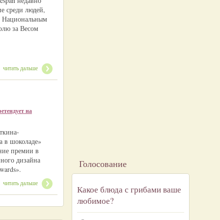
espan недавно
е среди людей,
х Национальным
олю за Весом
читать дальше
етендует на
ткина-
а в шоколаде»
ние премии в
ного дизайна
Голосование
wards».
читать дальше
Какое блюда с грибами ваше
любимое?