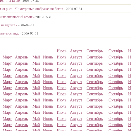
ым… на танке -
2006-07-28
 из риса 150-метровые изображения богов -
2006-07-31
 'политический сезон' -
2006-07-31
 не будут? -
2006-07-31
вляется мед. -
2006-07-31
Июль
Август
Сентябрь
Октябрь
Н
Март
Апрель
Май
Июнь
Июль
Август
Сентябрь
Октябрь
Н
Март
Апрель
Май
Июнь
Июль
Август
Сентябрь
Октябрь
Н
Март
Апрель
Май
Июнь
Июль
Август
Сентябрь
Октябрь
Н
Март
Апрель
Май
Июнь
Июль
Август
Сентябрь
Октябрь
Н
Март
Апрель
Май
Июнь
Июль
Август
Сентябрь
Октябрь
Н
Март
Апрель
Май
Июнь
Июль
Август
Сентябрь
Октябрь
Н
Март
Апрель
Май
Июнь
Июль
Август
Сентябрь
Октябрь
Н
Март
Апрель
Май
Июнь
Июль
Август
Сентябрь
Октябрь
Н
Март
Апрель
Май
Июнь
Июль
Август
Сентябрь
Октябрь
Н
Март
Апрель
Май
Июнь
Июль
Август
Сентябрь
Октябрь
Н
Март
Апрель
Май
Июнь
Июль
Август
Сентябрь
Октябрь
Н
Март
Апрель
Май
Июнь
Июль
Август
Сентябрь
Октябрь
Н
Март
Апрель
Май
Июнь
Июль
Август
Сентябрь
Октябрь
Н