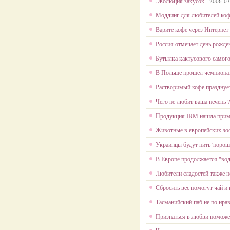
Эволюция закусок -
2006-07
Моддинг для любителей коф
Варите кофе через Интернет
Россия отмечает день рожде
Бутылка кактусового самого
В Польше прошел чемпионат
Растворимый кофе празднуе
Чего не любит ваша печень ?
Продукция IBM нашла приме
Животные в европейских зо
Украинцы будут пить 'порош
В Европе продолжается "вод
Любители сладостей также 
Сбросить вес помогут чай и 
Тасманийский паб не по нр
Признаться в любви поможет