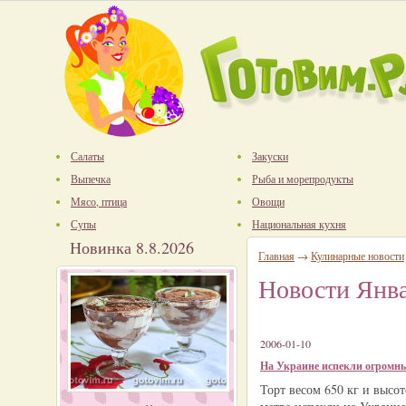
Салаты
Закуски
Выпечка
Рыба и морепродукты
Мясо, птица
Овощи
Супы
Национальная кухня
Новинка 8.8.2026
Главная
→
Кулинарные новости
Новости Янва
2006-01-10
На Украине испекли огромн
Торт весом 650 кг и высот