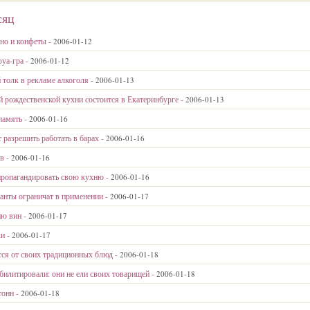
сяц
но и конфеты -
2006-01-12
уа-гра -
2006-01-12
толк в рекламе алкоголя -
2006-01-13
 рождественской кухни состоится в Екатеринбурге -
2006-01-13
память -
2006-01-16
разрешить работать в барах -
2006-01-16
в -
2006-01-16
пропагандировать свою кухню -
2006-01-16
анты ограничат в применении -
2006-01-17
ию вин -
2006-01-17
ки -
2006-01-17
я от своих традиционных блюд -
2006-01-18
билитировали: они не ели своих товарищей -
2006-01-18
тонн -
2006-01-18