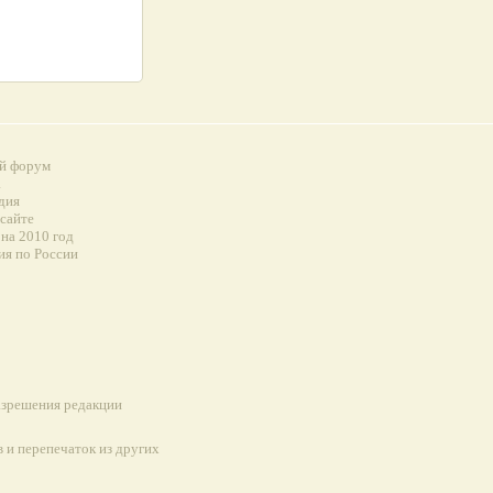
й форум
а
дия
 сайте
на 2010 год
ия по России
разрешения редакции
 и перепечаток из других