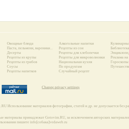
Овощные блюда
Алкогольные напитки
Кулинарны
Паста, пельмени, вареники...
Рецепты из сои
Библиотек
Десерты
Рецепты для хлебопечки
Энциклопе
Рецепты из крупы
Рецепты для микроволновки
Реклама на
Рецепты из грибов
Национальная кухня
Гороскопы 
Соусы
По продуктам
Путешеств
Рецепты напитков
Случайный рецепт
Change privacy settings
RU Использование материалов фотографии, статей и др. не допускается без 
ые материалы принадлежат Gotovim.RU, за исключением авторских материалов
льзования пишите info[собака]vedaweb.ru