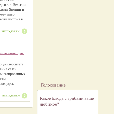
ерситета Бельгии
телями Японии и
ему пиво
 если постоит в
читать дальше
не вызывают рак
о университета
ание связи
ем газированных
остью
 желудка.
Голосование
читать дальше
Какое блюда с грибами ваше
любимое?