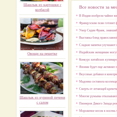
Шашлык из картошки с
Все новости за ме
колбасой
В Индии изобрели чайное ви
Французским псам готовят ф
Умер Сидни Франк, знавший 
Выставка блюд православной
Сладкие напитки улучшают 
Индийским женщинам могут 
Овощи на решетке
Конкурс китайских кулинаро
Япония будет еще активнее 
Вкусовые добавки и консерв
Мадонна составила коллекц
Смерть от летающей кревет
Многие румыны отказываютс
Шашлык из куриной печени
с салом
Пионеров Дикого Запада реа
Мороженое весом в восемь 