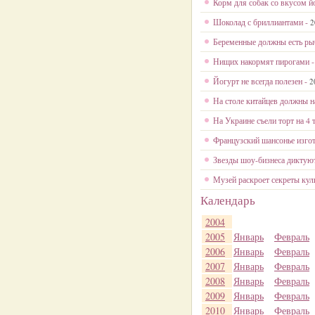
Корм для собак со вкусом й
Шоколад с бриллиантами -
2
Беременные должны есть ры
Нищих накормят пирогами 
Йогурт не всегда полезен -
2
На столе китайцев должны н
На Украине съели торт на 4 
Французский шансонье изго
Звезды шоу-бизнеса диктуют
Музей раскроет секреты кул
Календарь
2004
2005
Январь
Февраль
2006
Январь
Февраль
2007
Январь
Февраль
2008
Январь
Февраль
2009
Январь
Февраль
2010
Январь
Февраль