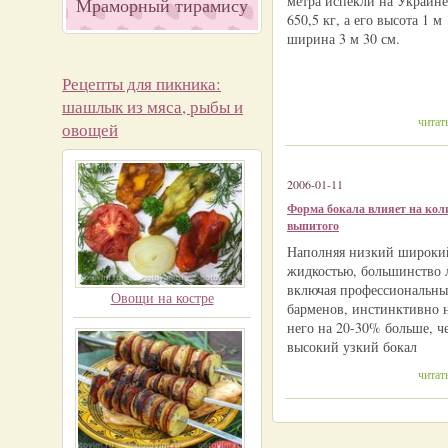
метра испекли на Украине
Мраморный тирамису
650,5 кг, а его высота 1 м 
ширина 3 м 30 см.
Рецепты для пикника:
шашлык из мяса, рыбы и
читат
овощей
2006-01-11
Форма бокала влияет на кол
выпитого
Наполняя низкий широки
жидкостью, большинство 
включая профессиональны
Овощи на костре
барменов, инстинктивно 
него на 20-30% больше, ч
высокий узкий бокал
читат