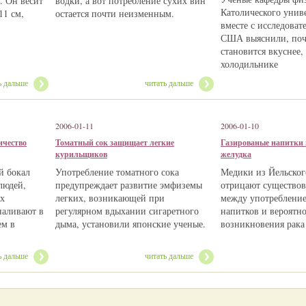
. Он весит
водки, а вот потребление сухих вин
Католического унив
11 см,
остается почти неизменным.
вместе с исследова
США выяснили, поч
становится вкуснее,
холодильнике
ь дальше
читать дальше
2006-01-11
2006-01-10
ичество
Томатный сок защищает легкие
Газированые напитки 
курильщиков
желудка
й бокал
Употребление томатного сока
Медики из Йельског
людей,
предупреждает развитие эмфиземы
отрицают существов
х
легких, возникающей при
между употреблени
наливают в
регулярном вдыхании сигаретного
напитков и вероятн
ем в
дыма, установили японские ученые.
возникновения рака
ь дальше
читать дальше