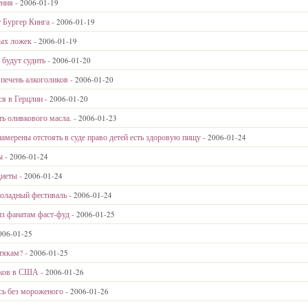
ения -
2006-01-19
 Бургер Кинга -
2006-01-19
ных ложек -
2006-01-19
будут судить -
2006-01-20
 печень алкоголиков -
2006-01-20
я в Герцлии -
2006-01-20
ть оливкового масла. -
2006-01-23
амерены отстоять в суде право детей есть здоровую пищу -
2006-01-24
ы -
2006-01-24
диеты -
2006-01-24
оладный фестиваль -
2006-01-24
з фанатам фаст-фуд -
2006-01-25
006-01-25
стякам? -
2006-01-25
ков в США -
2006-01-26
сь без мороженого -
2006-01-26