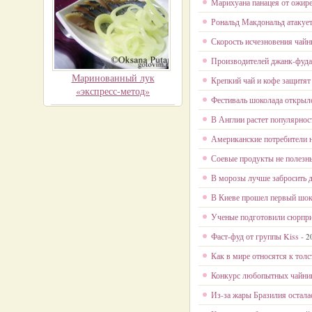
Марихуана панацея от ожир
Рональд Макдональд атакует
Скорость исчезновения чай
Производителей джанк-фуда 
Маринованный лук
Крепкий чай и кофе защитят
«экспресс-метод»
Фестиваль шоколада открылс
В Англии растет популярнос
Американские потребители н
Соевые продукты не полезн
В морозы лучше забросить 
В Киеве прошел первый шок
Ученые подготовили сюрпри
Фаст-фуд от группы Kiss -
2
Как в мире относятся к тол
Конкурс любопытных чайни
Из-за жары Бразилия остала