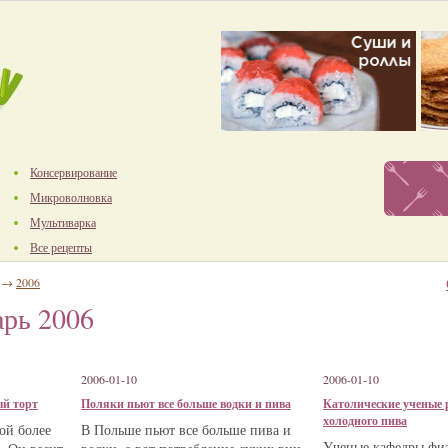
Консервирование
Микроволновка
Мультиварка
Все рецепты
→
2006
рь 2006
2006-01-10
2006-01-10
ый торт
Поляки пьют все больше водки и пива
Католические ученые 
холодного пива
ой более
В Польше пьют все больше пива и
Ученые кафедры фи