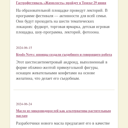
Гастрофестиваль «Жимолость» пройдет в Томске 29 июня
На образовательной площадке проведут лекторий. В
программе фестиваля — активности для всей семьи.
Они будут проходить на шести тематических
локациях: фудкорт, торговая ярмарка, детская игровая
площадка, шоу-программа, лекторий, фотозона.
2024-06-15
Kyodo News: японцы создали съедобного и говорящего робота
Этот шестисантиметровый андроид, выполненный в
форме облачно-желтой прямоугольной фигуры,
оснащен жевательными конфетами на основе
желатина, что делает его съедобным.
2024-06-24
Масло из микроводорослей как альтернатива растительным
маслам
Разработчики нового масла предлагают его в качестве