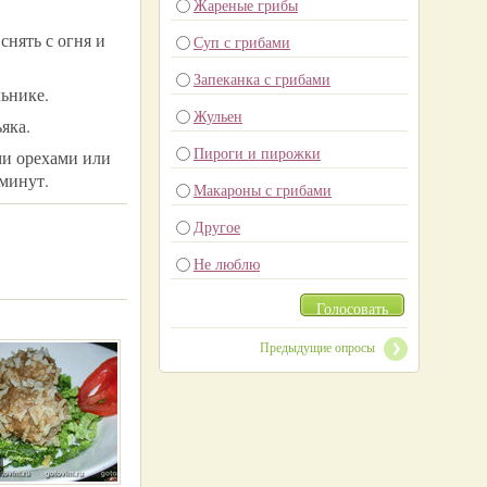
Жареные грибы
снять с огня и
Суп с грибами
Запеканка с грибами
ьнике.
Жульен
яка.
Пироги и пирожки
ми орехами или
 минут.
Макароны с грибами
Другое
Не люблю
Голосовать
Предыдущие опросы