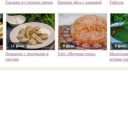
Грильяж из грецких орехов
Паровые яйца с начинкой
Тефтели
11 фото
9 фото
6 фото
Пельмени с лисичками в
Торт «Медовая горка»
Малосольн
сметане
острым пе