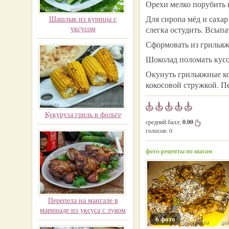
Орехи мелко порубить 
Для сиропа мёд и сахар 
Шашлык из курицы с
уксусом
слегка остудить. Всыпа
Сформовать из грильяж
Шоколад поломать кусо
Окунуть грильяжные к
кокосовой стружкой. П
Кукуруза гриль в фольге
средний балл:
0.00
голосов:
0
фото-рецепты по шагам
Перепела на мангале в
маринаде из уксуса с луком
6 фото