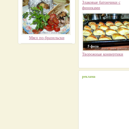
Злаковые батончики с
финиками
Мясо по-бразильски
5 фото
Творожные конвертики
реклама