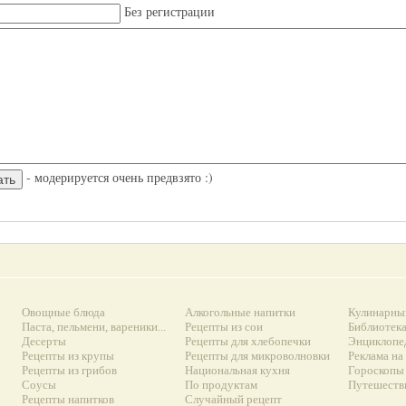
Без регистрации
- модерируется очень предвзято :)
Овощные блюда
Алкогольные напитки
Кулинарны
Паста, пельмени, вареники...
Рецепты из сои
Библиотек
Десерты
Рецепты для хлебопечки
Энциклопе
Рецепты из крупы
Рецепты для микроволновки
Реклама на
Рецепты из грибов
Национальная кухня
Гороскопы 
Соусы
По продуктам
Путешеств
Рецепты напитков
Случайный рецепт