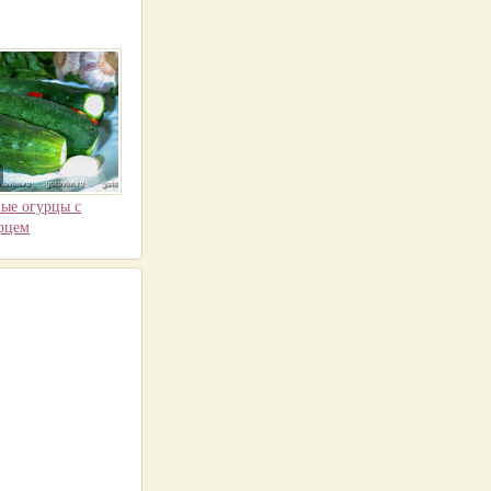
ые огурцы с
рцем