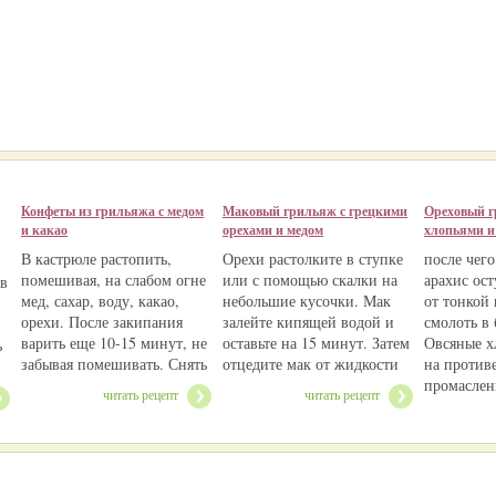
Конфеты из грильяжа с медом
Маковый грильяж с грецкими
Ореховый г
и какао
орехами и медом
хлопьями и
В кастрюле растопить,
Орехи растолките в ступке
после чего
помешивая, на слабом огне
или с помощью скалки на
арахис ост
 в
мед, сахар, воду, какао,
небольшие кусочки. Мак
от тонкой
орехи. После закипания
залейте кипящей водой и
смолоть в 
варить еще 10-15 минут, не
оставьте на 15 минут. Затем
Овсяные х
ь
забывая помешивать. Снять
отцедите мак от жидкости
на против
промаслен
читать рецепт
читать рецепт