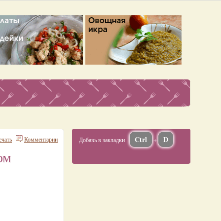
Ctrl
D
ечать
Комментарии
Добавь в закладки
+
ом