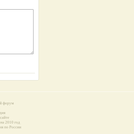
й форум
а
дия
 сайте
на 2010 год
ия по России