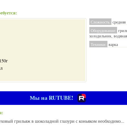
ебуется:
Сложность:
средняя
Оборудование:
гриль
холодильник, водяная
Техники:
варка
150г
мл
Мы на RUTUBE!
я:
ховый грильяж в шоколадной глазури с коньяком необходимо...