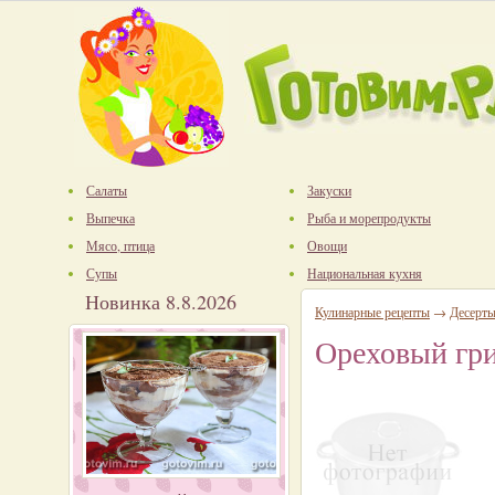
Салаты
Закуски
Выпечка
Рыба и морепродукты
Мясо, птица
Овощи
Супы
Национальная кухня
Новинка 8.8.2026
Кулинарные рецепты
→
Десерт
Ореховый гри