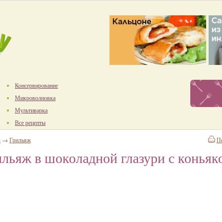
Консервирование
Микроволновка
Мультиварка
Все рецепты
ы
→
Грильяж
П
льяж в шоколадной глазури с коньяк