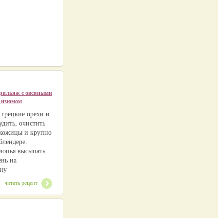
рильяж с овсяными
 изюмом
 грецкие орехи и
удить, очистить
 кожицы и крупно
блендере.
лопья высыпать
ень на
ну
читать рецепт