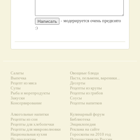
- модерируется очень предвзято
:)
Салаты
Овощные блюда
Выпечка
Паста, пельмени, вареники...
Рецепт из мяса
Десерты
Супы
Рецепты из крупы
Рыба и морепродукты
Рецепты из грибов
Закуски
Соусы
Консервирование
Рецепты напитков
Алкогольные напитки
Кулинарный форум
Рецепты из сои
Библиотека
Рецепты для хлебопечки
Энциклопедия
Рецепты для микроволновки
Реклама на сайте
Национальная кухня
Гороскопы на 2010 год
По продуктам
Путешествия по России