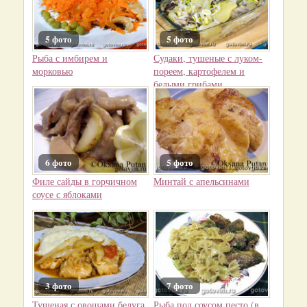
5 фото
5 фото
Рыба с имбирем и
Судаки, тушеные с луком-
морковью
пореем, картофелем и
белыми грибами
6 фото
5 фото
Филе сайды в горчичном
Минтай с апельсинами
соусе с яблоками
3 фото
7 фото
Тушеная с овощами белуга
Рыба под соусом песто (в