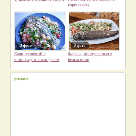
горшочках)
3 фото
3 фото
Карп, тушеный с
Форель, припущенная в
виноградом и миндалем
белом вине
реклама