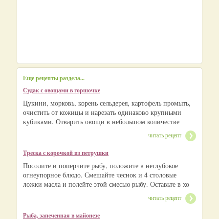
Еще рецепты раздела...
Судак с овощами в горшочке
Цукини, морковь, корень сельдерея, картофель промыть,
очистить от кожицы и нарезать одинаково крупными
кубиками. Отварить овощи в небольшом количестве
читать рецепт
Треска с корочкой из петрушки
Посолите и поперчите рыбу, положите в неглубокое
огнеупорное блюдо. Смешайте чеснок и 4 столовые
ложки масла и полейте этой смесью рыбу. Оставьте в хо
читать рецепт
Рыба, запеченная в майонезе