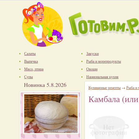
Салаты
Закуски
Выпечка
Рыба и морепродукты
Мясо, птица
Овощи
Супы
Национальная кухня
Новинка 5.8.2026
Кулинарные рецепты
→
Рыба и
Камбала (или