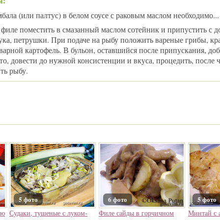
я:
ала (или палтус) в белом соусе с раковым маслом необходимо...
филе поместить в смазанный маслом сотейник и припустить с 
лука, петрушки. При подаче на рыбу положить вареные грибы, к
варной картофель. В бульон, оставшийся после припускания, до
это, довести до нужной консистенции и вкуса, процедить, после 
ть рыбу.
5 фото
6 фото
5 фото
ью
Судаки, тушеные с луком-
Филе сайды в горчичном
Минтай с 