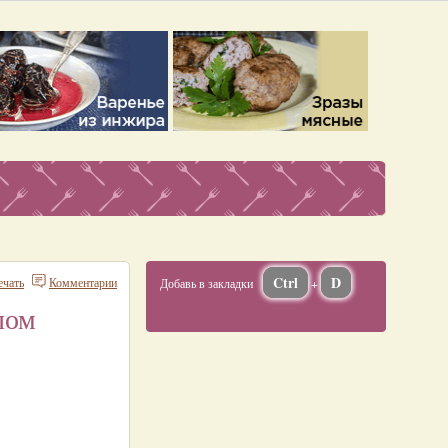
Ctrl
D
ечать
Комментарии
Добавь в закладки
+
лом