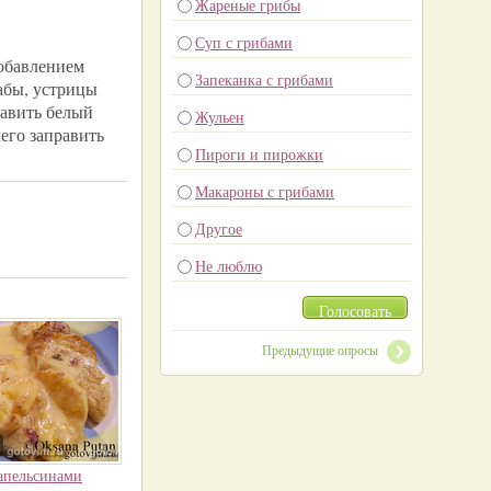
Жареные грибы
Суп с грибами
добавлением
Запеканка с грибами
рабы, устрицы
бавить белый
Жульен
чего заправить
Пироги и пирожки
Макароны с грибами
Другое
Не люблю
Голосовать
Предыдущие опросы
апельсинами