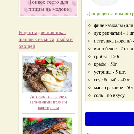
Тонкое тесто для
пиццы на молоке
Для рецепта вам потр
филе камбалы (или 
Рецепты для пикника:
лук репчатый - 1 ш
шашлык из мяса, рыбы и
петрушка (корень) -
овощей
вино белое - 2 ст. л
грибы - 150г
крабы - 50г
устрицы - 5 шт.
соус белый - 400г
масло раковое - 50г
соль - по вкусу
Антрекот на гриле с
запеченным пряным
картофелем