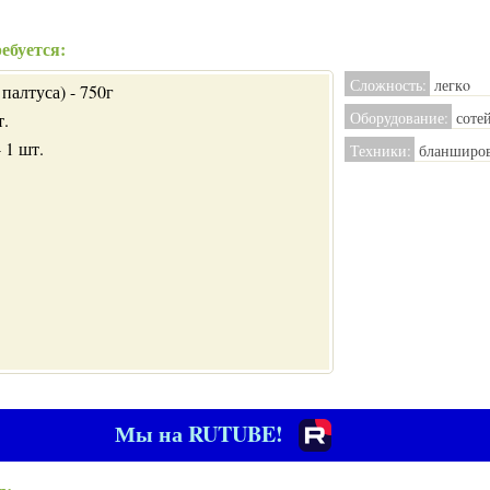
ебуется:
Сложность:
легкo
палтуса) - 750г
Оборудование:
соте
т.
 1 шт.
Техники:
бланширо
.
Мы на RUTUBE!