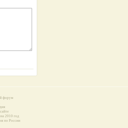
й форум
а
дия
 сайте
на 2010 год
ия по России