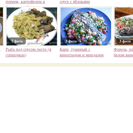
пореем, картофелем и
соусе с яблоками
белыми грибами
7 фото
3 фото
3 фото
а
Рыба под соусом песто (в
Карп, тушеный с
Форель, п
горшочках)
виноградом и миндалем
белом вин