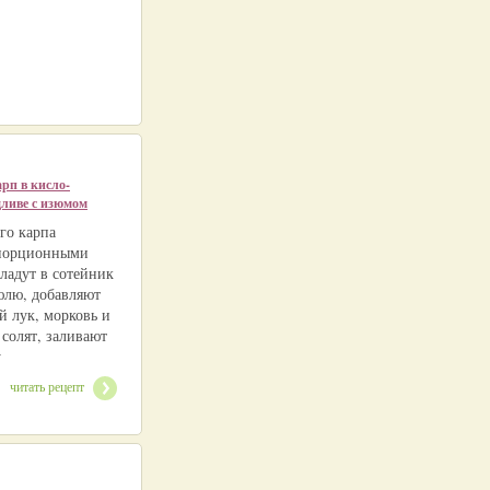
рп в кисло-
дливе с изюмом
го карпа
 порционными
ладут в сотейник
юлю, добавляют
й лук, морковь и
 солят, заливают
у
читать рецепт