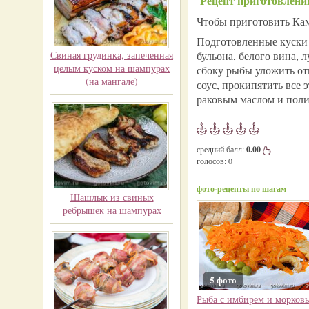
Рецепт приготовлени
Чтобы приготовить Камб
Подготовленные куски 
Свиная грудинка, запеченная
бульона, белого вина, 
целым куском на шампурах
сбоку рыбы уложить от
(на мангале)
соус, прокипятить все 
раковым маслом и поли
средний балл:
0.00
голосов:
0
фото-рецепты по шагам
Шашлык из свиных
ребрышек на шампурах
5 фото
Рыба с имбирем и морков