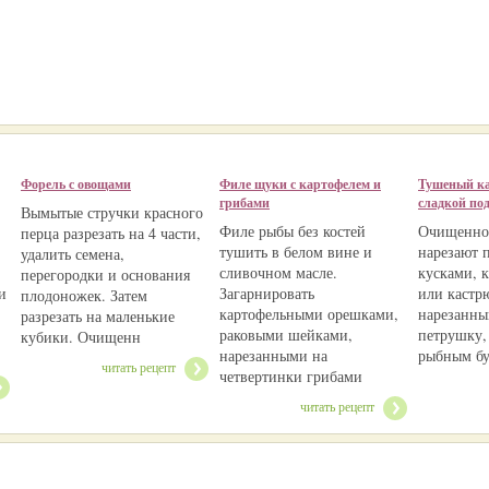
Форель с овощами
Филе щуки с картофелем и
Тушеный ка
грибами
сладкой по
Вымытые стручки красного
Филе рыбы без костей
Очищенно
перца разрезать на 4 части,
тушить в белом вине и
нарезают
удалить семена,
сливочном масле.
кусками, к
перегородки и основания
и
Загарнировать
или кастр
плодоножек. Затем
картофельными орешками,
нарезанны
разрезать на маленькие
раковыми шейками,
петрушку,
кубики. Очищенн
нарезанными на
рыбным б
читать рецепт
четвертинки грибами
читать рецепт