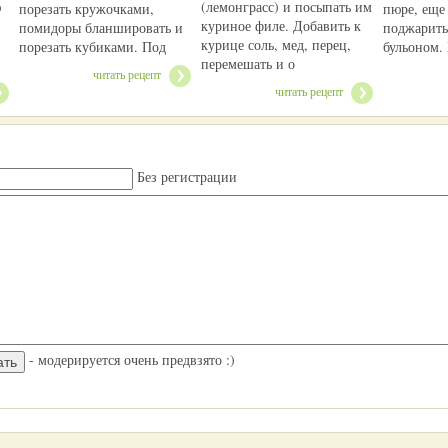
ю
(лемонграсс) и посыпать им
порезать кружочками,
пюре, еще
куриное филе. Добавить к
помидоры бланшировать и
поджарить
курице соль, мед, перец,
порезать кубиками. Под
бульоном. 
перемешать и о
читать рецепт
читать рецепт
Без регистрации
- модерируется очень предвзято :)