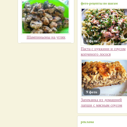
фото-рецепты по шагам
Шампиньоны на углях
6 фото
Паста с цуккини и соусом
копченого лосося
9 фото
Запеканка из домашней
лапши с мясным соусом
реклама