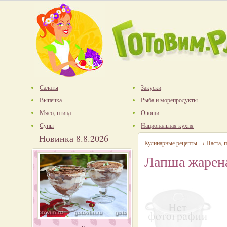
Салаты
Закуски
Выпечка
Рыба и морепродукты
Мясо, птица
Овощи
Супы
Национальная кухня
Новинка 8.8.2026
Кулинарные рецепты
→
Паста, п
Лапша жарен