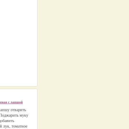
еная с лапшой
лапшу отварить
 Поджарить муку
добавить
й лук, томатное