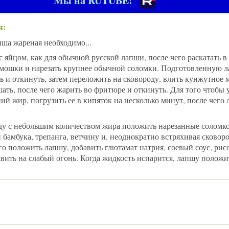
Мы на RUTUBE!
я:
ша жареная необходимо...
 с яйцом, как для обычной русской лапши, после чего раскатать в
армошки и нарезать крупнее обычной соломки. Подготовленную 
 и откинуть, затем переложить на сковороду, влить кунжутное 
ть, после чего жарить во фритюре и откинуть. Для того чтобы 
й жир, погрузить ее в кипяток на несколько минут, после чего
ду с небольшим количеством жира положить нарезанные соломк
бамбука, трепанга, ветчину и, неоднократно встряхивая сковор
го положить лапшу, добавить глютамат натрия, соевый соус, рис
вить на слабый огонь. Когда жидкость испарится, лапшу положи