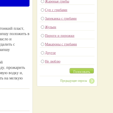
Жареные грибы
Суп с грибами
Запеканка с грибами
Жульен
 тонкий пласт,
лапшу положить в
Пироги и пирожки
масло и
удалить с
Макароны с грибами
 лапшу
Другое
Не люблю
ой
оду, прожарить
Голосовать
овую водку и,
ть на мелкую
Предыдущие опросы