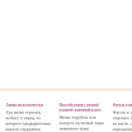
Лапша по-кечкеметски
Простой рамен с пряной
Фасоль туш
курицей, жаренной в меду
Лук мелко порезать,
Фасоль и 
Мелко порубить или
колбасу и перец, из
отдельно.
натереть на мелкой терке
которого предварительно
на масле, 
лимонную траву
вынули сердцевину,
нарезанны