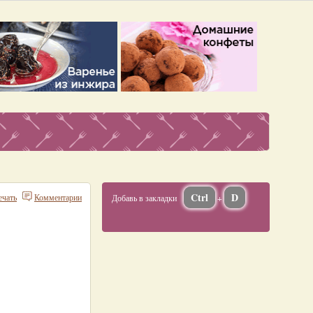
Ctrl
D
ечать
Комментарии
Добавь в закладки
+