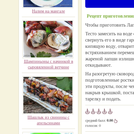
Налим на мангале
Рецепт приготовлени
Чтобы приготовить Лап
Тесто замесить на воде
свернуть его в виде г
кипящую воду, отварить
встряхиванием перемеша
жареной лапши излишни
Шампиньоны с начинкой в
откидывают.
сыровяленной ветчине
На разогретую сковоро
подготовленные ростки 
эти продукты, после че
накрыв крышкой, поста
тарелку и подать.
Шашлык из свинины с
средний балл:
0.00
апельсинами
голосов:
0