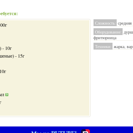
ебуется:
Сложность:
средняя
100г
Оборудование:
дуршл
фритюрница
Техники:
жарка, вар
 - 10г
шеные) - 15г
10г
 мл
г