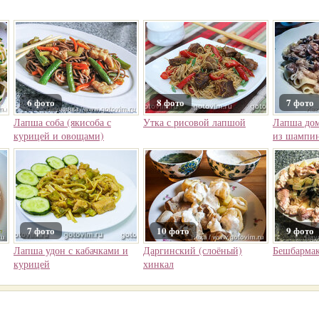
6 фото
8 фото
7 фото
Лапша соба (якисоба с
Утка с рисовой лапшой
Лапша дом
курицей и овощами)
из шампи
7 фото
10 фото
9 фото
Лапша удон с кабачками и
Даргинский (слоёный)
Бешбармак
курицей
хинкал