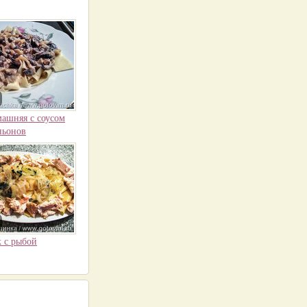
ашняя с соусом
ньонов
 с рыбой