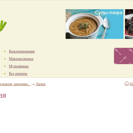
Консервирование
Микроволновка
Мультиварка
Все рецепты
ельмени, вареники...
→
Лапша
П
ая