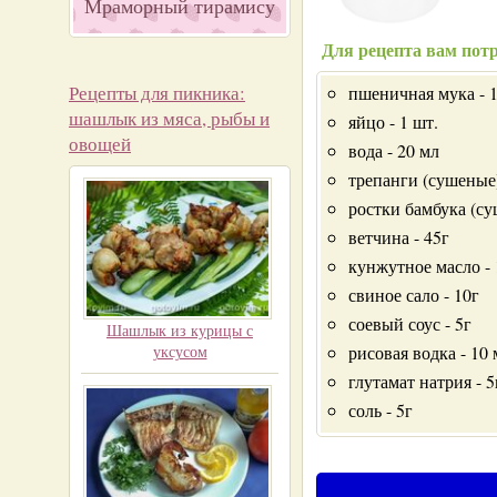
Мраморный тирамису
Для рецепта вам потр
Рецепты для пикника:
пшеничная мука - 
шашлык из мяса, рыбы и
яйцо - 1 шт.
овощей
вода - 20 мл
трепанги (сушеные)
ростки бамбука (су
ветчина - 45г
кунжутное масло - 
свиное сало - 10г
соевый соус - 5г
Шашлык из курицы с
уксусом
рисовая водка - 10
глутамат натрия - 5
соль - 5г