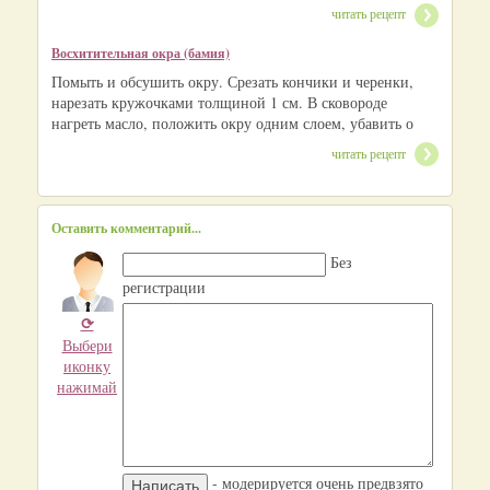
читать рецепт
Восхитительная окра (бамия)
Помыть и обсушить окру. Срезать кончики и черенки,
нарезать кружочками толщиной 1 см. В сковороде
нагреть масло, положить окру одним слоем, убавить о
читать рецепт
Оставить комментарий...
Без
регистрации
⟳
Выбери
иконку
нажимай
- модерируется очень предвзято