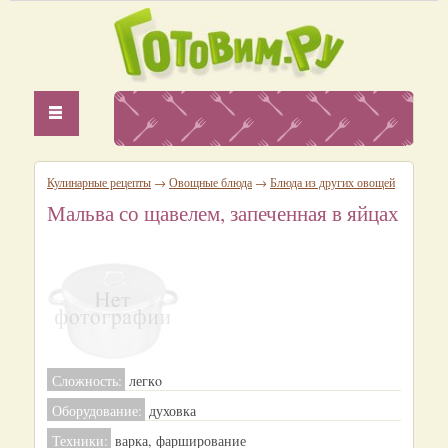
Кулинарные рецепты
→
Овощные блюда
→
Блюда из других овощей
Мальва со щавелем, запеченная в яйцах
Сложность:
легкo
Оборудование:
духовка
Техники:
варка, фарширование