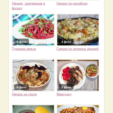
Овощи, запеченные в
Овощи по-китайски
фольге
4 фото
4 фото
Тушеная свекла
Гарнир из печеных овощей
6 фото
3 фото
Овощи на гриле
Мангольд