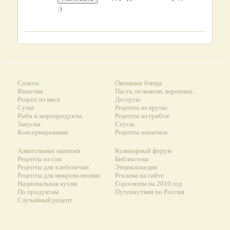
:)
Салаты
Овощные блюда
Выпечка
Паста, пельмени, вареники...
Рецепт из мяса
Десерты
Супы
Рецепты из крупы
Рыба и морепродукты
Рецепты из грибов
Закуски
Соусы
Консервирование
Рецепты напитков
Алкогольные напитки
Кулинарный форум
Рецепты из сои
Библиотека
Рецепты для хлебопечки
Энциклопедия
Рецепты для микроволновки
Реклама на сайте
Национальная кухня
Гороскопы на 2010 год
По продуктам
Путешествия по России
Случайный рецепт