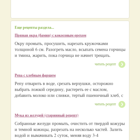
Еще рецепты раздела...
Пряная окра (бамия) с кокосовым орехом
Окру промыть, просушить, нарезать кружочками
толщиной 6 см. Разогреть масло, всыпать семена горчицы
и тмина, жарить, пока горчица не начнет трещать.
читать рецепт
Репа с хлебным фаршем
Репу отварить в воде, срезать верхушки, осторожно
выбрать ложкой середину, растереть ее с маслом,
добавить молоко или сливки, тертый пшеничный хлеб, с
читать рецепт
Мука из желудей (старинный рецепт)
Собранные желуди промыть, очистить от твердой кожуры
и темной кожицы, разрезать на несколько частей. Залить
водой и вымачивать 2 суток, меняя воду 3-4