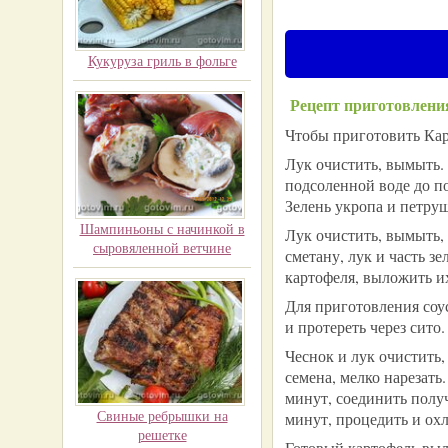
Кукуруза гриль в фольге
Рецепт приготовлени
Чтобы приготовить Кар
Лук очистить, вымыть.
подсоленной воде до по
Зелень укропа и петру
Шампиньоны с начинкой в
Лук очистить, вымыть, 
сыровяленной ветчине
сметану, лук и часть 
картофеля, выложить их
Для приготовления соу
и протереть через сито.
Чеснок и лук очистить
семена, мелко нарезать
минут, соединить получ
Свиные ребрышки на
минут, процедить и охл
решетке
Готовый картофель выл