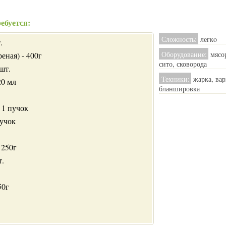
ебуется:
Сложность:
легкo
.
Оборудование:
мясор
еная) - 400г
сито, сковорода
шт.
Техники:
жарка, вар
20 мл
бланшировка
 1 пучок
пучок
 250г
т.
50г