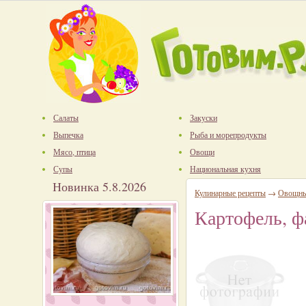
Салаты
Закуски
Выпечка
Рыба и морепродукты
Мясо, птица
Овощи
Супы
Национальная кухня
Новинка 5.8.2026
Кулинарные рецепты
→
Овощны
Картофель, 