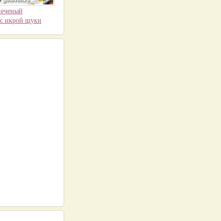
печеный
 с икрой щуки