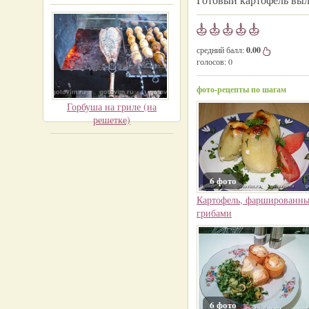
средний балл:
0.00
голосов:
0
фото-рецепты по шагам
Горбуша на гриле (на
решетке)
6 фото
Картофель, фаршированн
грибами
6 фото