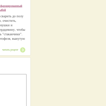
, фаршированный
ыбой
 сварить до полу
, очистить,
ерхушки и
сердцевину, чтобы
ь "стаканчики".
ртофеля, вынутую
читать рецепт