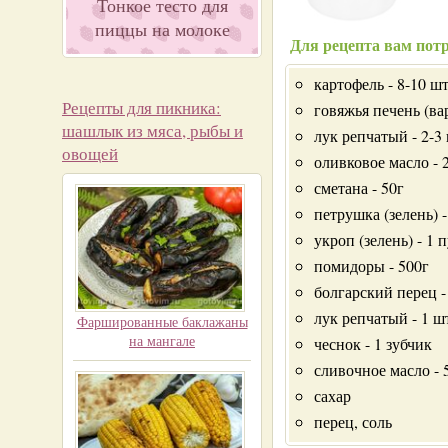
Тонкое тесто для
пиццы на молоке
Для рецепта вам потр
картофель - 8-10 шт
Рецепты для пикника:
говяжья печень (вар
шашлык из мяса, рыбы и
лук репчатый - 2-3 
овощей
оливковое масло - 
сметана - 50г
петрушка (зелень) -
укроп (зелень) - 1 
помидоры - 500г
болгарский перец -
лук репчатый - 1 ш
Фаршированные баклажаны
на мангале
чеснок - 1 зубчик
сливочное масло - 
сахар
перец, соль