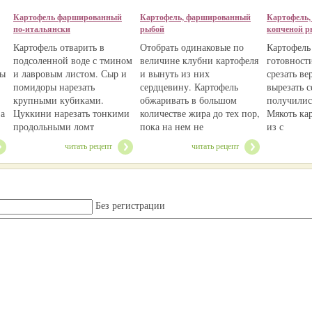
Картофель фаршированный
Картофель, фаршированный
Картофель
по-итальянски
рыбой
копченой р
Картофель отварить в
Отобрать одинаковые по
Картофель
подсоленной воде с тмином
величине клубни картофеля
готовности
бы
и лавровым листом. Сыр и
и вынуть из них
срезать в
помидоры нарезать
сердцевину. Картофель
вырезать 
крупными кубиками.
обжаривать в большом
получилис
 а
Цуккини нарезать тонкими
количестве жира до тех пор,
Мякоть ка
продольными ломт
пока на нем не
из с
читать рецепт
читать рецепт
Без регистрации