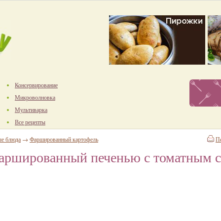
Консервирование
Микроволновка
Мультиварка
Все рецепты
е блюда
→
Фаршированный картофель
П
фаршированный печенью с томатным 