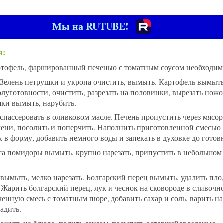
Мы на RUTUBE!
я:
тофель, фаршированный печенью с томатным соусом необходимо
 Зелень петрушки и укропа очистить, вымыть. Картофель вымыть
луготовности, очистить, разрезать на половинки, вырезать ножо
шки вымыть, нарубить.
спассеровать в оливковом масле. Печень пропустить через мясор
зелени, посолить и поперчить. Наполнить приготовленной смесь
 в форму, добавить немного воды и запекать в духовке до готов
са помидоры вымыть, крупно нарезать, припустить в небольшом
, вымыть, мелко нарезать. Болгарский перец вымыть, удалить пл
. Жарить болгарский перец, лук и чеснок на сковороде в сливочн
енную смесь с томатным пюре, добавить сахар и соль, варить на
адить.
ожить на блюдо, полить соусом, посыпать оставшейся зеленью.