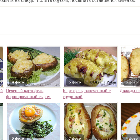
4 фото
5 фото
3 фото
ый
Печеный картофель,
Картофель, запеченный с
Дважды пе
фаршированный сыром
грудинкой
5 фото
7 фото
4 фото