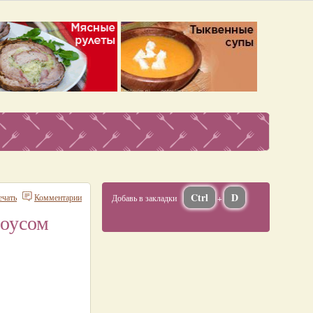
Ctrl
D
ечать
Комментарии
Добавь в закладки
+
соусом