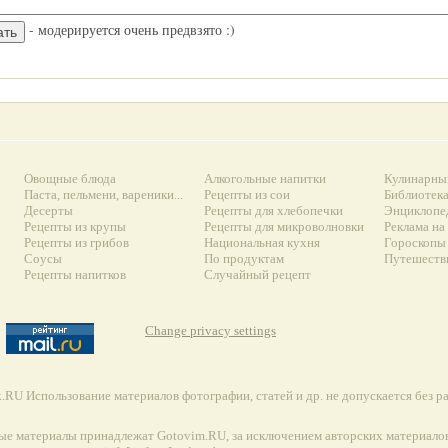
- модерируется очень предвзято :)
Овощные блюда
Алкогольные напитки
Кулинарны
Паста, пельмени, вареники...
Рецепты из сои
Библиотек
Десерты
Рецепты для хлебопечки
Энциклопе
Рецепты из крупы
Рецепты для микроволновки
Реклама на
Рецепты из грибов
Национальная кухня
Гороскопы 
Соусы
По продуктам
Путешеств
Рецепты напитков
Случайный рецепт
Change privacy settings
RU Использование материалов фотографии, статей и др. не допускается без 
ые материалы принадлежат Gotovim.RU, за исключением авторских материалов