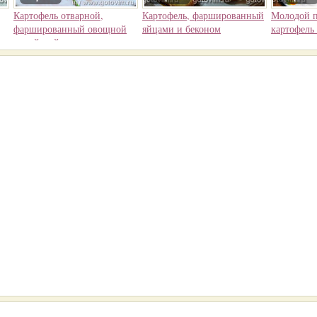
Картофель отварной,
Картофель, фаршированный
Молодой 
фаршированный овощной
яйцами и беконом
картофель
икрой с яйцом