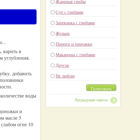
Жареные грибы
Суп с грибами
Запеканка с грибами
Жульен
...
Пироги и пирожки
, варить в
Макароны с грибами
м углубления.
Другое
убку, добавить
Не люблю
ю половинки
ности.
Голосовать
 количестве воды
Предыдущие опросы
одоножки и
ом масле 5
 слабом огне 10