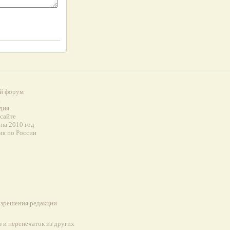
й форум
а
дия
 сайте
на 2010 год
ия по России
разрешения редакции
 и перепечаток из других