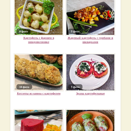
8 фото
5 фото
Картофель с фаршем в
Жареный картофель с грибами и
микроволновке
шкварками
10 фото
5 фото
Котлеты из киноа с картофелем
Зразы картофельные