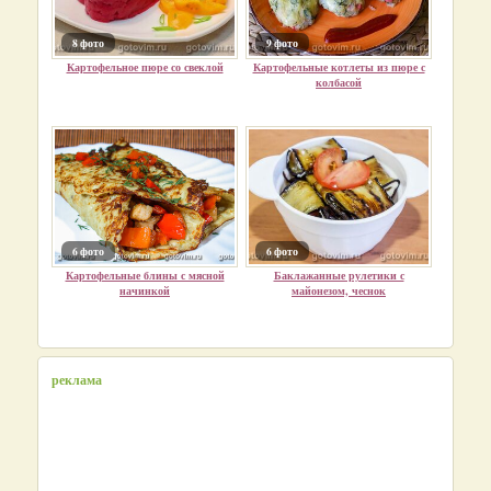
8 фото
9 фото
Картофельное пюре со свеклой
Картофельные котлеты из пюре с
колбасой
6 фото
6 фото
Картофельные блины с мясной
Баклажанные рулетики с
начинкой
майонезом, чеснок
реклама