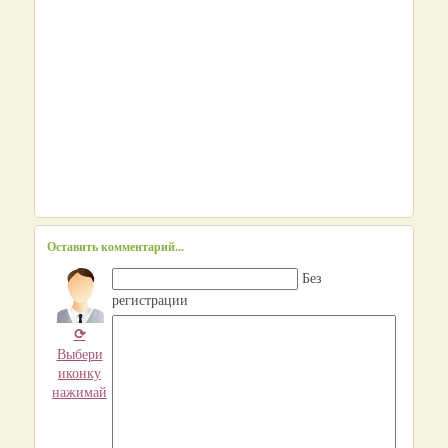
Оставить комментарий...
Без
регистрации
⟳
Выбери
иконку
нажимай