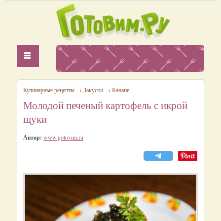
Кулинарные рецепты
→
Закуски
→
Канапе
Молодой печеный картофель с икрой
щуки
Автор:
www.gotovim.ru