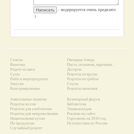
- модерируется очень предвзято
:)
Салаты
Овощные блюда
Выпечка
Паста, пельмени, вареники...
Рецепт из мяса
Десерты
Супы
Рецепты из крупы
Рыба и морепродукты
Рецепты из грибов
Закуски
Соусы
Консервирование
Рецепты напитков
Алкогольные напитки
Кулинарный форум
Рецепты из сои
Библиотека
Рецепты для хлебопечки
Энциклопедия
Рецепты для микроволновки
Реклама на сайте
Национальная кухня
Гороскопы на 2010 год
По продуктам
Путешествия по России
Случайный рецепт