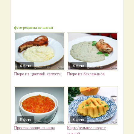
фото-рецепты по шагам
6 фото
6 фото
Пюре из цветной капусты
Пюре из баклажанов
5 фото
8 фото
Простая овощная икра
Картофельное пюре с
тыквой