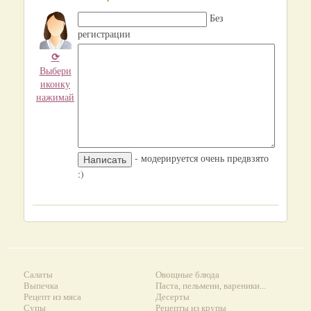
Без
регистрации
⟳
Выбери
иконку
нажимай
- модерируется очень предвзято
:)
Салаты
Овощные блюда
Выпечка
Паста, пельмени, вареники...
Рецепт из мяса
Десерты
Супы
Рецепты из крупы