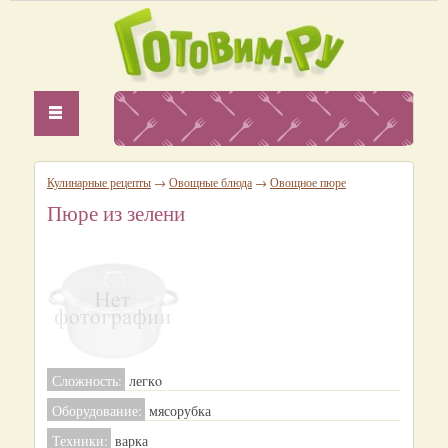
Кулинарные рецепты
→
Овощные блюда
→
Овощное пюре
Пюре из зелени
Сложность:
легкo
Оборудование:
мясорубка
Техники:
варка