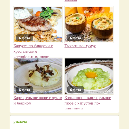
6 фото
6 фото
Капуста по-баварски с
Тыквенный хумус
крестьянским
картофельным пюре
8 фото
6 фото
Картофельное пюре с луком
Колканнон - картофельное
и беконом
пюре с капустой по-
ирландски
реклама