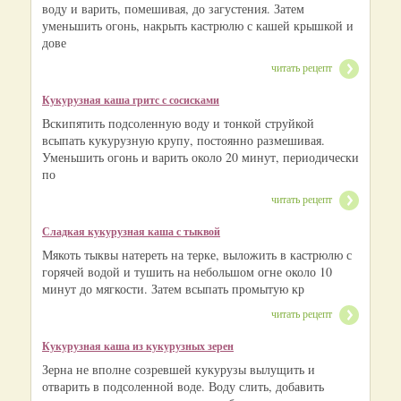
воду и варить, помешивая, до загустения. Затем
уменьшить огонь, накрыть кастрюлю с кашей крышкой и
дове
читать рецепт
Кукурузная каша гритс с сосисками
Вскипятить подсоленную воду и тонкой струйкой
всыпать кукурузную крупу, постоянно размешивая.
Уменьшить огонь и варить около 20 минут, периодически
по
читать рецепт
Сладкая кукурузная каша с тыквой
Мякоть тыквы натереть на терке, выложить в кастрюлю с
горячей водой и тушить на небольшом огне около 10
минут до мягкости. Затем всыпать промытую кр
читать рецепт
Кукурузная каша из кукурузных зерен
Зерна не вполне созревшей кукурузы вылущить и
отварить в подсоленной воде. Воду слить, добавить