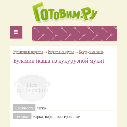
Кулинарные рецепты
→
Рецепты из крупы
→
Кукурузная каша
Буламик (каша из кукурузной муки)
Сложность:
легкo
Техники:
жарка, варка, пассерование