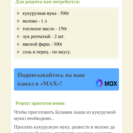
Для рецепта вам потребуется:
кукурузная мука - 500г
молоко - 1 л
топленое масло - 150г
лук репчатый - 2 шт.
мясной фарш - 300г
соль и перец - по вкусу.
Подписывайтесь на наш
канал в «MAX»!
Рецепт приготовления:
Чтобы приготовить Буламик (каша из кукурузной
муки) необходимо...
Просеять кукурузную муку, развести в молоке до
однородной массы, поставить на огонь и варить,