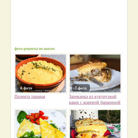
фото-рецепты по шагам
6 фото
7 фото
Полента таранья
Запеканка из кукурузной
каши с жареной бараниной