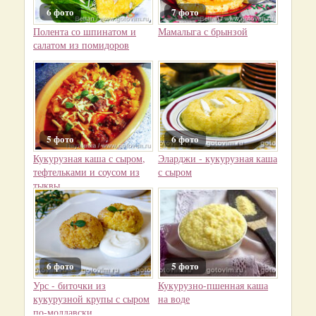
6 фото
7 фото
Полента со шпинатом и
Мамалыга с брынзой
салатом из помидоров
5 фото
6 фото
Кукурузная каша с сыром,
Эларджи - кукурузная каша
тефтельками и соусом из
с сыром
тыквы
6 фото
5 фото
Урс - биточки из
Кукурузно-пшенная каша
кукурузной крупы с сыром
на воде
по-молдавски