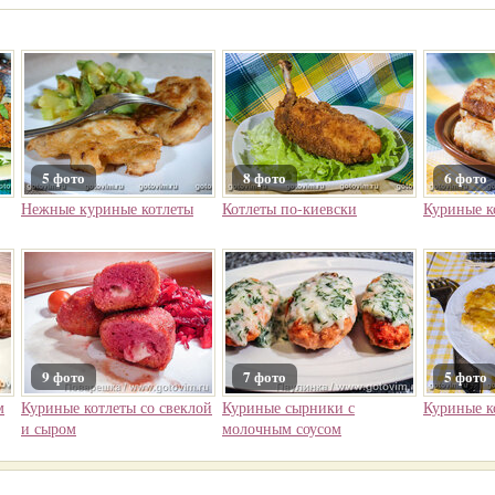
5 фото
8 фото
6 фото
Нежные куриные котлеты
Котлеты по-киевски
Куриные к
9 фото
7 фото
5 фото
м
Куриные котлеты со свеклой
Куриные сырники с
Куриные к
и сыром
молочным соусом