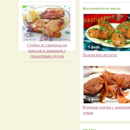
фото-рецепты по шагам
Стейки из свинины на
5 фото
мангале в маринаде с
Пожарские котлеты
гранатовым соусом
4 фото
Куриные оладьи с жарены
луком
реклама