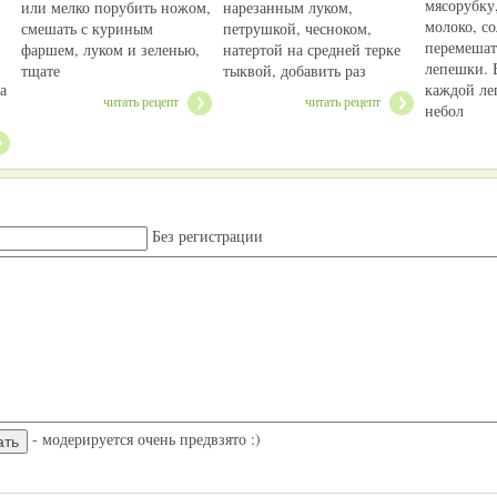
мясорубку
или мелко порубить ножом,
нарезанным луком,
молоко, со
смешать с куриным
петрушкой, чесноком,
перемешат
фаршем, луком и зеленью,
натертой на средней терке
лепешки. 
тщате
тыквой, добавить раз
а
каждой ле
читать рецепт
читать рецепт
небол
Без регистрации
- модерируется очень предвзято :)