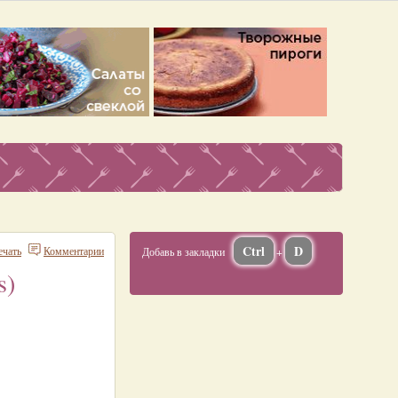
Ctrl
D
ечать
Комментарии
Добавь в закладки
+
s)