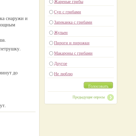
Жареные грибы
Суп с грибами
ка снаружи и
Запеканка с грибами
овощным
Жульен
ша.
Пироги и пирожки
 петрушку.
Макароны с грибами
Другое
минут до
Не люблю
Голосовать
Предыдущие опросы
ут.