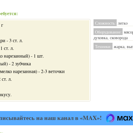
ебуется:
Сложность:
легкo
 г
Оборудование:
мясор
духовка, сковорода
 - 3 ст. л.
Техники:
жарка, вы
1 ст. л.
о нарезанный) - 1 шт.
ый) - 2 зубчика
мелко нарезанная) - 2-3 веточки
ст. л.
вкусу.
писывайтесь на наш канал в «MAX»!