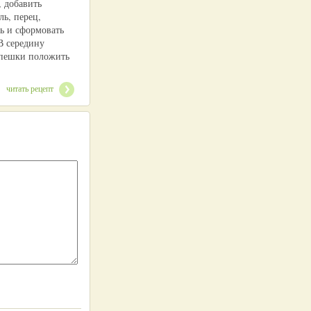
, добавить
ль, перец,
ь и сформовать
В середину
пешки положить
читать рецепт