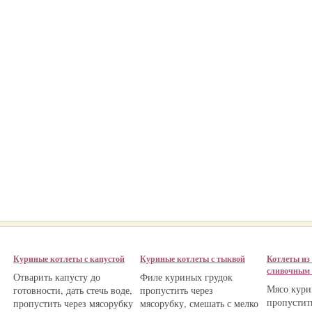
Куриные котлеты с капустой
Куриные котлеты с тыквой
Котлеты из
сливочным 
Отварить капусту до
Филе куриных грудок
Мясо кур
готовности, дать стечь воде,
пропустить через
пропустит
пропустить через мясорубку
мясорубку, смешать с мелко