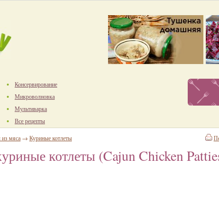
Консервирование
Микроволновка
Мультиварка
Все рецепты
 из мяса
→
Куриные котлеты
П
уриные котлеты (Cajun Chicken Pattie