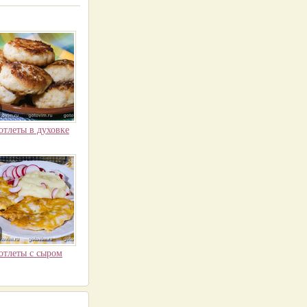
отлеты в духовке
отлеты с сыром