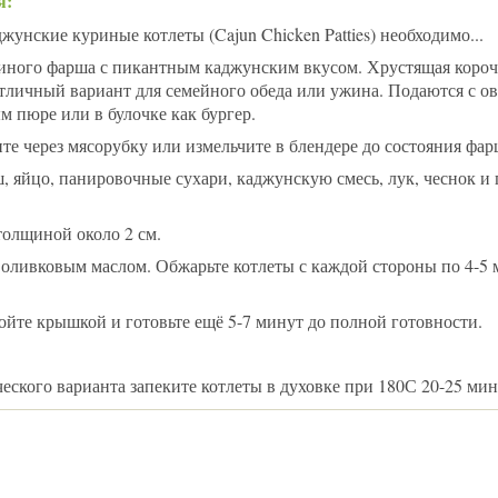
я:
унские куриные котлеты (Cajun Chicken Patties) необходимо...
иного фарша с пикантным каджунским вкусом. Хрустящая короч
отличный вариант для семейного обеда или ужина. Подаются с 
м пюре или в булочке как бургер.
те через мясорубку или измельчите в блендере до состояния фар
, яйцо, панировочные сухари, каджунскую смесь, лук, чеснок и
олщиной около 2 см.
с оливковым маслом. Обжарьте котлеты с каждой стороны по 4-5 
ойте крышкой и готовьте ещё 5-7 минут до полной готовности.
ческого варианта запеките котлеты в духовке при 180С 20-25 мин