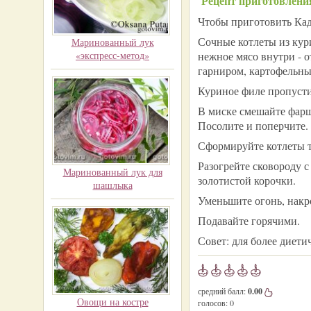
Рецепт приготовлени
Чтобы приготовить Кадж
Сочные котлеты из кур
Маринованный лук
«экспресс-метод»
нежное мясо внутри - 
гарниром, картофельны
Куриное филе пропусти
В миске смешайте фарш
Посолите и поперчите.
Сформируйте котлеты т
Разогрейте сковороду 
Маринованный лук для
золотистой корочки.
шашлыка
Уменьшите огонь, накр
Подавайте горячими.
Совет: для более диети
средний балл:
0.00
Овощи на костре
голосов:
0