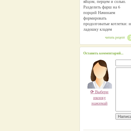
яйцом, перцем и солью.
Разделить фарш на 6
порций Начинаем
формировать
продолговатые котлетки: н
ладошку кладем
читать рецепт
Оставить комментарий...
⟳
Выбери
иконку
нажимай