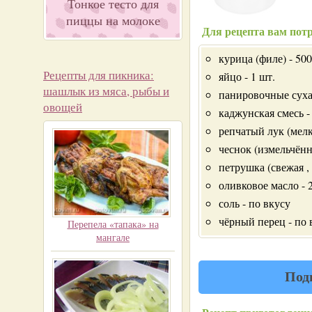
Тонкое тесто для
пиццы на молоке
Для рецепта вам потр
курица (филе) - 500
Рецепты для пикника:
яйцо - 1 шт.
шашлык из мяса, рыбы и
панировочные сухари
овощей
каджунская смесь - 
репчатый лук (мелк
чеснок (измельчённ
петрушка (свежая , 
оливковое масло - 2 
соль - по вкусу
чёрный перец - по 
Перепела «тапака» на
мангале
Под