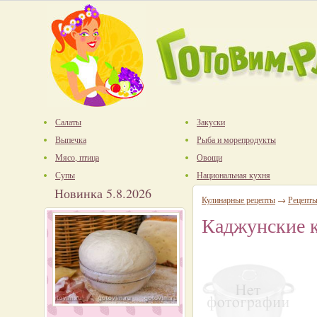
Салаты
Закуски
Выпечка
Рыба и морепродукты
Мясо, птица
Овощи
Супы
Национальная кухня
Новинка 5.8.2026
Кулинарные рецепты
→
Рецепты
Каджунские к