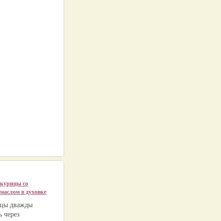
 курицы со
маслом в духовке
ицы дважды
ь через