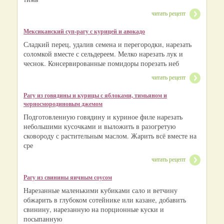
читать рецепт
Мексиканский суп-рагу с курицей и авокадо
Сладкий перец, удалив семена и перегородки, нарезать
соломкой вместе с сельдереем. Мелко нарезать лук и
чеснок. Консервированные помидоры порезать неб
читать рецепт
Рагу из говядины и курицы с яблоками, тимьяном и
чeрносмородиновым джемом
Подготовленную говядину и куриное филе нарезать
небольшими кусочками и выложить в разогретую
сковороду с растительным маслом. Жарить всё вместе на
сре
читать рецепт
Рагу из свинины яичным соусом
Нарезанные маленькими кубиками сало и ветчину
обжарить в глубоком сотейнике или казане, добавить
свинину, нарезанную на порционные куски и
посыпанную