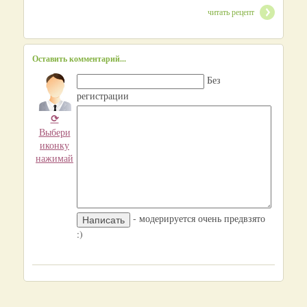
читать рецепт
Оставить комментарий...
Без
регистрации
⟳
Выбери
иконку
нажимай
- модерируется очень предвзято
:)