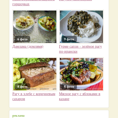
горшочках
6 фото
9 фото
Дамлама (домлямя)
Гурме сапзи - зелёное рагу
по-ирански
8 фото
8 фото
Рагу в хлебе с коричневым
Мясное рагу с яблоками в
сахаром
казане
реклама