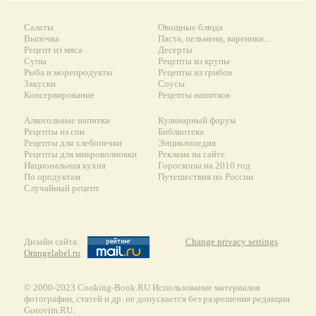
Салаты
Овощные блюда
Выпечка
Паста, пельмени, вареники...
Рецепт из мяса
Десерты
Супы
Рецепты из крупы
Рыба и морепродукты
Рецепты из грибов
Закуски
Соусы
Консервирование
Рецепты напитков
Алкогольные напитки
Кулинарный форум
Рецепты из сои
Библиотека
Рецепты для хлебопечки
Энциклопедия
Рецепты для микроволновки
Реклама на сайте
Национальная кухня
Гороскопы на 2010 год
По продуктам
Путешествия по России
Случайный рецепт
Дизайн сайта:
Change privacy settings
Orangelabel.ru
© 2000-2023 Сooking-Book.RU Использование материалов
фотографии, статей и др. не допускается без разрешения редакции
Gotovim.RU.