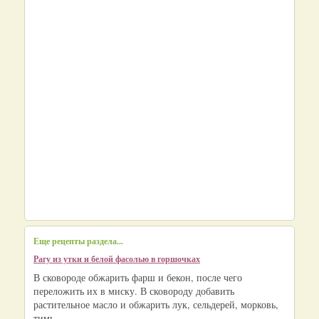
Еще рецепты раздела...
Рагу из утки и белой фасолью в горшочках
В сковороде обжарить фарш и бекон, после чего
переложить их в миску. В сковороду добавить
растительное масло и обжарить лук, сельдерей, морковь,
тимь