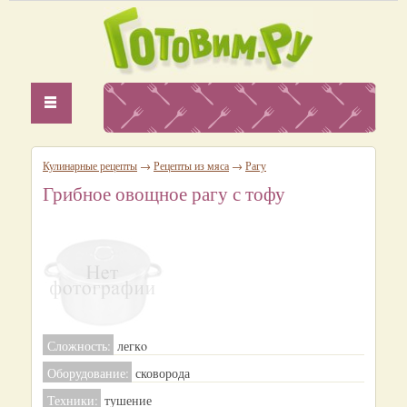
Кулинарные рецепты
→
Рецепты из мяса
→
Рагу
Грибное овощное рагу с тофу
Сложность:
легкo
Оборудование:
сковорода
Техники:
тушение