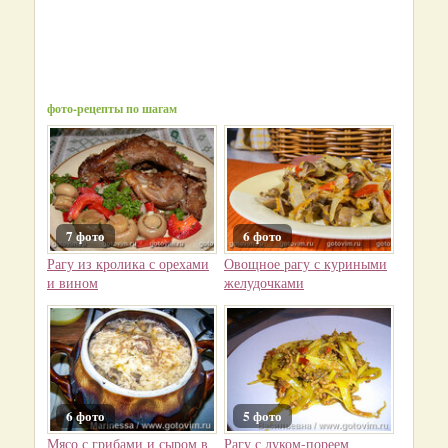
фото-рецепты по шагам
7 фото
6 фото
Рагу из кролика с орехами
Овощное рагу с куриными
и вином
желудочками
6 фото
5 фото
Мясо с грибами и сыром в
Рагу с луком-пореем