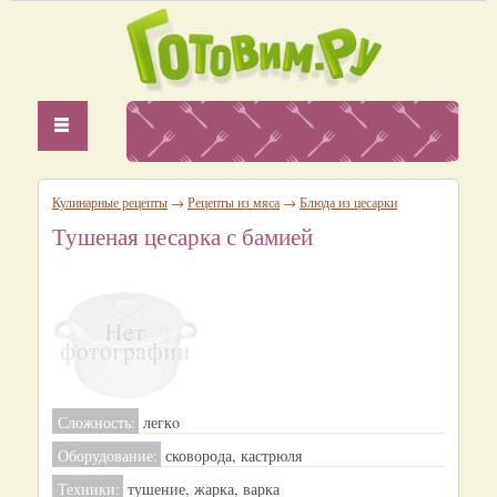
Кулинарные рецепты
→
Рецепты из мяса
→
Блюда из цесарки
Тушеная цесарка с бамией
Сложность:
легкo
Оборудование:
сковорода, кастрюля
Техники:
тушение, жарка, варка