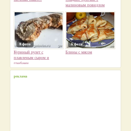
малиновым повидлом
8 фото
6 фото
Куриный рулет с
Блины с мясом
плавленым сыром и
грибами
реклама