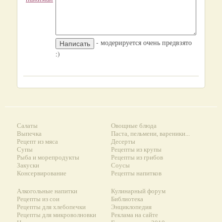
- модерируется очень предвзято
:)
Салаты
Овощные блюда
Выпечка
Паста, пельмени, вареники...
Рецепт из мяса
Десерты
Супы
Рецепты из крупы
Рыба и морепродукты
Рецепты из грибов
Закуски
Соусы
Консервирование
Рецепты напитков
Алкогольные напитки
Кулинарный форум
Рецепты из сои
Библиотека
Рецепты для хлебопечки
Энциклопедия
Рецепты для микроволновки
Реклама на сайте