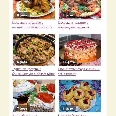
8 фото
9 фото
Цесарка в духовке с
Цесарка в тажине с
чесноком и белым вином
маринадом чермула
8 фото
11 фото
Тушеная цесарка с
Бисквитный торт с киви и
баклажанами в белом вине
земляникой
7 фото
9 фото
Яичный паштет
Сладкие булочки с