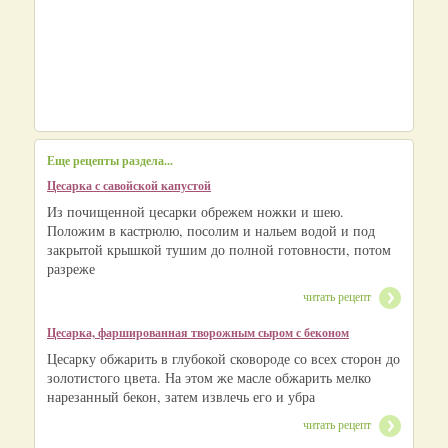
Еще рецепты раздела...
Цесарка с савойской капустой
Из почищенной цесарки обрежем ножки и шею.
Положим в кастрюлю, посолим и нальем водой и под
закрытой крышкой тушим до полной готовности, потом
разреже
читать рецепт
Цесарка, фаршированная творожным сыром с беконом
Цесарку обжарить в глубокой сковороде со всех сторон до
золотистого цвета. На этом же масле обжарить мелко
нарезанный бекон, затем извлечь его и убра
читать рецепт