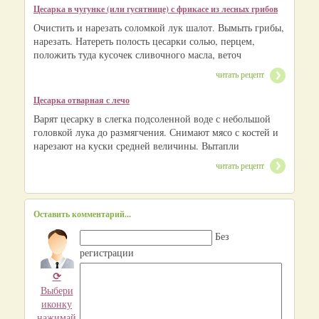
Цесарка в чугунке (или гусятнице) с фрикасе из лесных грибов
Очистить и нарезать соломкой лук шалот. Вымыть грибы,
нарезать. Натереть полость цесарки солью, перцем,
положить туда кусочек сливочного масла, веточ
читать рецепт
Цесарка отварная с лечо
Варят цесарку в слегка подсоленной воде с небольшой
головкой лука до размягчения. Снимают мясо с костей и
нарезают на куски средней величины. Вытапли
читать рецепт
Оставить комментарий...
Без
регистрации
⟳
Выбери
иконку
нажимай