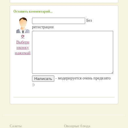
Оставить комментарий...
Без
регистрации
⟳
Выбери
иконку
нажимай
- модерируется очень предвзято
:)
Салаты
Овощные блюда