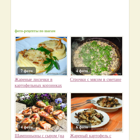
фото-рецепты по шагам
7 фото
4 фото
Жареные лисички в
Строчки с мясом в сметане
картофельных корзинках
4 фото
6 фото
Шампиньоны с сыром (на
Жареный картофель с