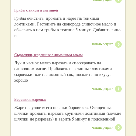
Грибы с вином и сметаной
Грибы очистить, промыть и нарезать тонкими
ломтиками. Растопить на сковороде сливочное масло и
обжарить в нем грибы в течение 5 минут. Добавить вино
и
читать рецепт
Сыроежки, жаренные с лимонным соком
Лук и чеснок мелко нарезать и спассеровать на
сливочном масле. Прибавить нарезанные ломтиками
сыроежки, влить лимонный сок, посолить по вкусу,
хорошо
читать рецепт
Боровики жареные
Жарить лучше всего шляпки боровиков. Очищенные
шляпки промыть, нарезать крупными ломтиками (мелкие
шляпки не разрезать) и варить 5 минут в подсоленной
читать рецепт