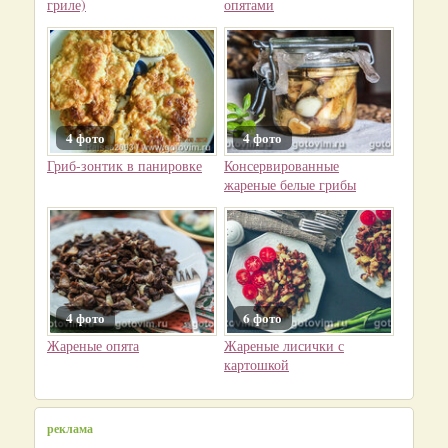
гриле)
опятами
4 фото
4 фото
Гриб-зонтик в панировке
Консервированные
жареные белые грибы
4 фото
6 фото
Жареные опята
Жареные лисички с
картошкой
реклама