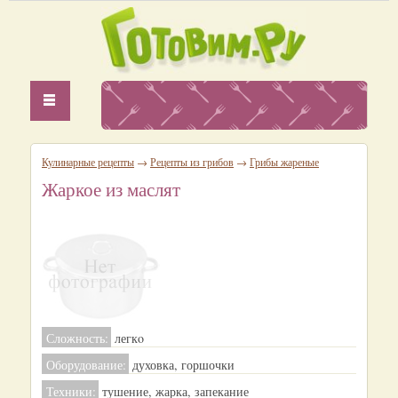
Кулинарные рецепты
→
Рецепты из грибов
→
Грибы жареные
Жаркое из маслят
Сложность:
легкo
Оборудование:
духовка, горшочки
Техники:
тушение, жарка, запекание