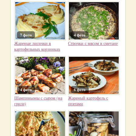
7 фото
4 фото
Жареные лисички в
Строчки с мясом в сметане
картофельных корзинках
4 фото
6 фото
Шампиньоны с сыром (на
Жареный картофель с
гриле)
опятами