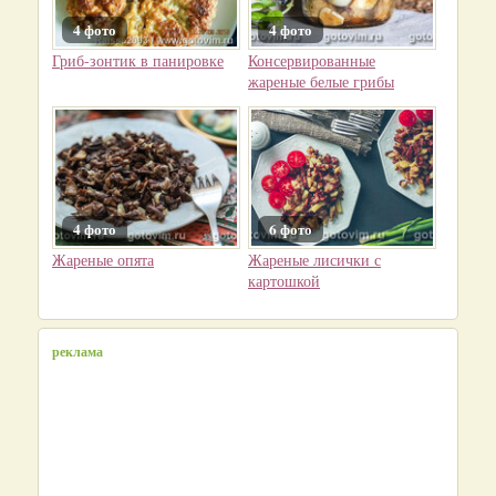
4 фото
4 фото
Гриб-зонтик в панировке
Консервированные
жареные белые грибы
4 фото
6 фото
Жареные опята
Жареные лисички с
картошкой
реклама