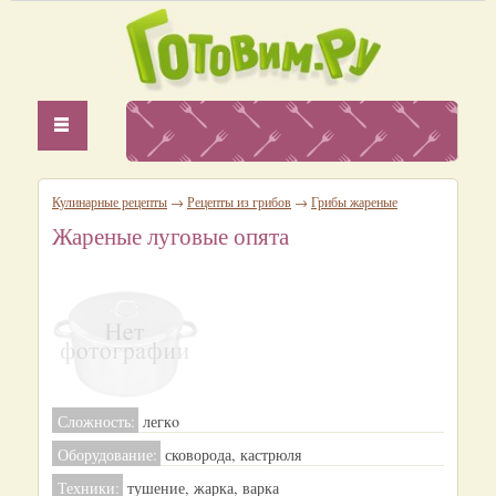
Кулинарные рецепты
→
Рецепты из грибов
→
Грибы жареные
Жареные луговые опята
Сложность:
легкo
Оборудование:
сковорода, кастрюля
Техники:
тушение, жарка, варка