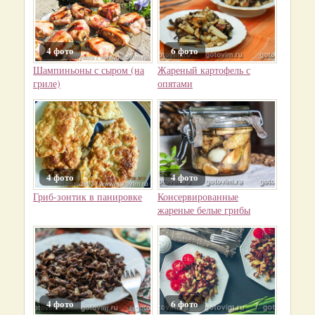
4 фото
6 фото
Шампиньоны с сыром (на
Жареный картофель с
гриле)
опятами
4 фото
4 фото
Гриб-зонтик в панировке
Консервированные
жареные белые грибы
4 фото
6 фото