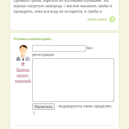
Промыть грибы, нарезать их кусочками-кубиками. На
хорошо нагретую сковороду с маслом высыпать грибы и
прожарить, пока вся вода не испарится, и грибы н
читать рецепт
Оставить комментарий...
Без
регистрации
⟳
Выбери
иконку
нажимай
- модерируется очень предвзято
:)