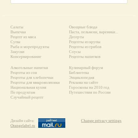
Салаты
Овощные блюда
Выпечка
Паста, пельмени, вареники...
Рецепт из мяса
Десерты
Супы
Рецепты из крупы
Рыба и морепродукты
Рецепты из грибов
Закуски
Соусы
Консервирование
Рецепты напитков
Алкогольные напитки
Кулинарный форум
Рецепты из сои
Библиотека
Рецепты для хлебопечки
Энциклопедия
Рецепты для микроволновки
Реклама на сайте
Национальная кухня
Гороскопы на 2010 год
По продуктам
Путешествия по России
Случайный рецепт
Дизайн сайта:
Change privacy settings
Orangelabel.ru