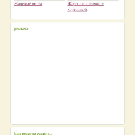
Жареные опята
Жареные лисички с
картошкой
реклама
Еще рецепты раздела...