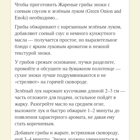
Чтобы приготовить Жареные грибы эноки с
соевым соусом и зелёным луком (Green Onion and
Enoki) необходимо...
Грибы обжаривают с нарезанным зелёным луком,
добавляют соевый соус и немного кунжутного
масла — получается простое, но выразительное
блюдо с ярким луковым ароматом и нежной
текстурой эноки.
У грибов срежьте основание, пучки разделите,
промойте и обсушите на бумажном полотенце —
сухие эноки лучше подрумяниваются и не
«стреляют» на горячей сковороде.
Зелёный лук нарежьте кусочками длиной 2–3 см —
часть отложите для подачи, остальное пойдёт в
жарку. Разогрейте масло на среднем огне,
выложите лук и быстро обжарьте 1–2 минуты до
появления характерного аромата, не давая ему
стать коричневым.
Добавьте грибы и жарьте, встряхивая сковороду,
ещё 3–4 минуты. Эноки должны уменьшиться в