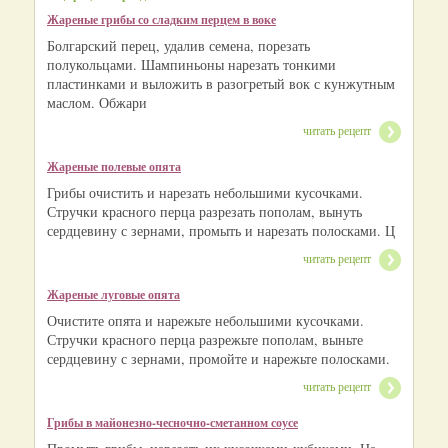
Жареные грибы со сладким перцем в воке
Болгарский перец, удалив семена, порезать
полукольцами. Шампиньоны нарезать тонкими
пластинками и выложить в разогретый вок с кунжутным
маслом. Обжари
читать рецепт
Жареные полевые опята
Грибы очистить и нарезать небольшими кусочками.
Стручки красного перца разрезать пополам, вынуть
сердцевину с зернами, промыть и нарезать полосками. Ц
читать рецепт
Жареные луговые опята
Очистите опята и нарежьте небольшими кусочками.
Стручки красного перца разрежьте пополам, выньте
сердцевину с зернами, промойте и нарежьте полосками.
читать рецепт
Грибы в майонезно-чесночно-сметанном соусе