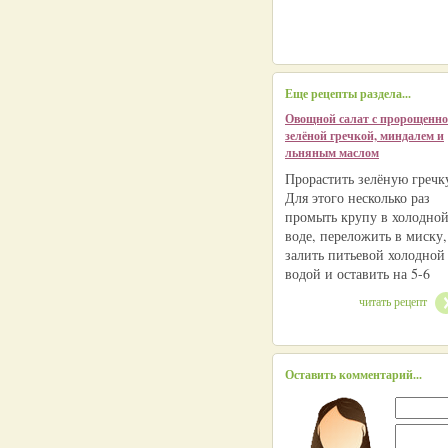
Еще рецепты раздела...
Овощной салат с пророщенн
зелёной гречкой, миндалем и
льняным маслом
Прорастить зелёную гречк
Для этого несколько раз
промыть крупу в холодно
воде, переложить в миску,
залить питьевой холодной
водой и оставить на 5-6
читать рецепт
Оставить комментарий...