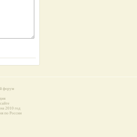
й форум
а
дия
 сайте
на 2010 год
ия по России