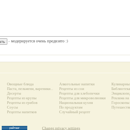
- модерируется очень предвзято :)
Овощные блюда
Алкогольные напитки
Кулинарны
Паста, пельмени, вареники...
Рецепты из сои
Библиотек
Десерты
Рецепты для хлебопечки
Энциклопе
Рецепты из крупы
Рецепты для микроволновки
Реклама на
Рецепты из грибов
Национальная кухня
Гороскопы 
Соусы
По продуктам
Путешеств
Рецепты напитков
Случайный рецепт
Change privacy settings