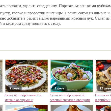
зать пополам, удалить сердцевину. Порезать маленькими кубика
апусту, яблоко и проростки пшеницы. Полить соком из лимона и
но добавить в рецепт мелко нарезанный красный лук. Салат из 
и кефиром сразу подавать к столу.
8 фото
5 фото
12 фото
Салат из пророщенного
Салат из пророщенной
Пицца на 
маша с овощами и
зеленой гречки с овощами
и грибами
крабовыми палочками