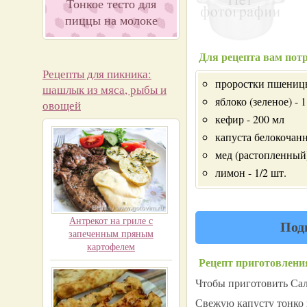
Тонкое тесто для
пиццы на молоке
Для рецепта вам потр
Рецепты для пикника:
проростки пшеницы 
шашлык из мяса, рыбы и
яблоко (зеленое) - 1
овощей
кефир - 200 мл
капуста белокочанн
мед (растопленный) 
лимон - 1/2 шт.
Антрекот на гриле с
Под
запеченным пряным
картофелем
Рецепт приготовлени
Чтобы приготовить Сал
Свежую капусту тонко 