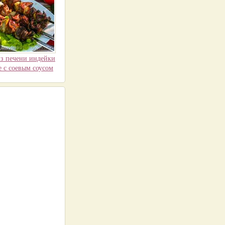
з печени индейки
е с соевым соусом
м