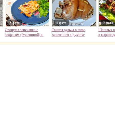
8 фото
6 фото
7 фото
Овощная запеканка с
Свиная рулька в пиве,
Шашлык и
окороком (бужениной) и
запеченная в духовке
в маринад
творогом
и коньяко