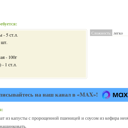
ебуется:
Сложность:
легкo
- 5 ст.л.
 шт.
ая - 100г
- 1 ст.л.
писывайтесь на наш канал в «MAX»!
я:
ат из капусты с пророщенной пшеницей и соусом из кефира необ
нашинковать.