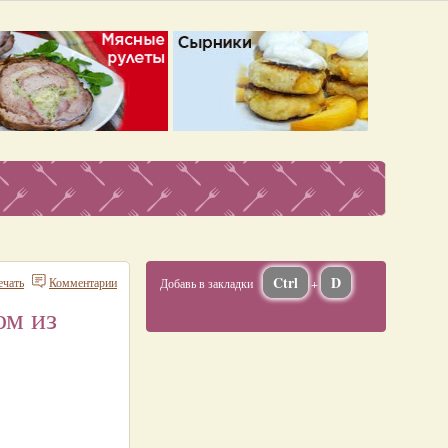
Ctrl
D
ечать
Комментарии
Добавь в закладки
+
ом из