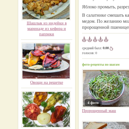
Яблоко промыть, разре
В салатнике смешать к
медом. По желанию мож
Шашлык из индейки в
пророщенной пшеницей 
маринаде из кефира и
паприки
средний балл:
0.00
голосов:
0
фото-рецепты по шагам
Овощи на решетке
4 фото
Пророщенный маш