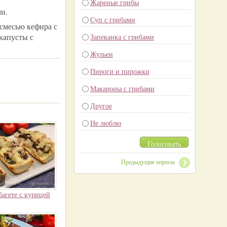
Жареные грибы
ми.
Суп с грибами
 смесью кефира с
капусты с
Запеканка с грибами
Жульен
Пироги и пирожки
Макароны с грибами
Другое
Не люблю
Голосовать
Предыдущие опросы
багете с курицей