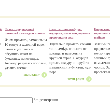
ой
Салат с пророщенной
Салат из топинамбура с
Проростки 
пшеницей с авокадо и изюмом
огурцами, оливками, пореем и
горошком, 
проростками овса
и яйцом
Изюм промыть, замочить на
у.
Тщательно промыть свежий
Зеленый г
10 минут в холодной воде.
топинамбур, очистить от
проростк
Затем воду слить и
й
кожицы и натереть на
мелко нар
обсушить изюм на
крупной терке. С огурцов
зеленым л
бумажных полотенцах.
срезать кожуру и порубить
измельчен
Авокадо разрезать пополам,
маленькими кубиками, лук-
чеснок. За
удалить косточ
поре
простоква
читать рецепт
читать рецепт
Без регистрации