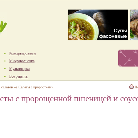
Консервирование
Микроволновка
Мультиварка
Все рецепты
 салатов
→
Салаты с проростками
П
усты с пророщенной пшеницей и соус