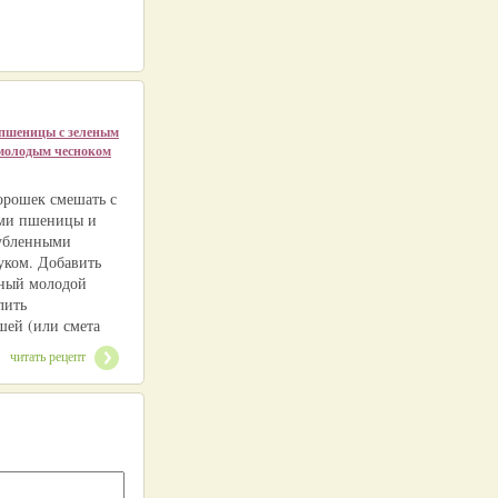
пшеницы с зеленым
молодым чесноком
орошек смешать с
ами пшеницы и
убленными
уком. Добавить
ный молодой
лить
шей (или смета
читать рецепт