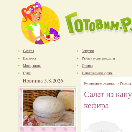
Салаты
Закуски
Выпечка
Рыба и морепродукты
Мясо, птица
Овощи
Супы
Национальная кухня
Новинка 5.8.2026
Кулинарные рецепты
→
Рецепты
Салат из кап
кефира