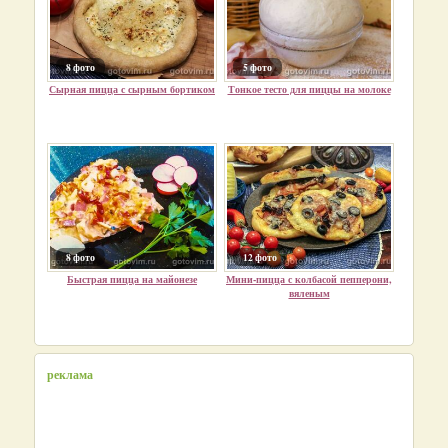
8 фото
5 фото
Сырная пицца с сырным бортиком
Тонкое тесто для пиццы на молоке
8 фото
12 фото
Быстрая пицца на майонезе
Мини-пицца с колбасой пепперони,
вяленым
реклама