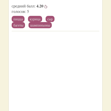
4.20
средний балл:
голосов:
5
пицца
курица
сыр
багеты
шампиньоны