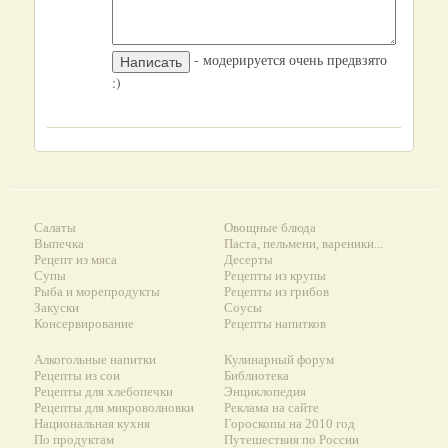
- модерируется очень предвзято
:)
Салаты
Овощные блюда
Выпечка
Паста, пельмени, вареники...
Рецепт из мяса
Десерты
Супы
Рецепты из крупы
Рыба и морепродукты
Рецепты из грибов
Закуски
Соусы
Консервирование
Рецепты напитков
Алкогольные напитки
Кулинарный форум
Рецепты из сои
Библиотека
Рецепты для хлебопечки
Энциклопедия
Рецепты для микроволновки
Реклама на сайте
Национальная кухня
Гороскопы на 2010 год
По продуктам
Путешествия по России