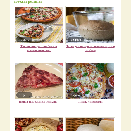
похожие рецепты
10 фото
10 фото
Тонкая пицца с грибами и
Тесто для пиццы из ржаной муки в
охотничьими кол
хлебопе
10 фото
7 фото
Пицца Парижанка (Parigina)
Пицца с мидиями