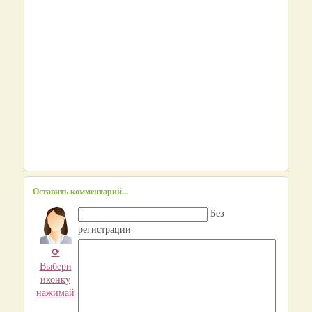
Оставить комментарий...
Без
регистрации
⟳
Выбери
иконку
нажимай