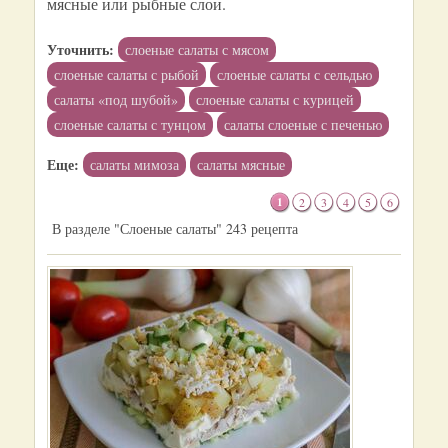
мясные или рыбные слои.
Уточнить:
слоеные салаты с мясом
слоеные салаты с рыбой
слоеные салаты с сельдью
салаты «под шубой»
слоеные салаты с курицей
слоеные салаты с тунцом
салаты слоеные с печенью
Еще:
салаты мимоза
салаты мясные
1
2
3
4
5
6
В разделе "Слоеные салаты" 243 рецепта