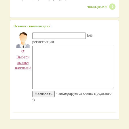
читать рецепт
Оставить комментарий...
Без
регистрации
⟳
Выбери
иконку
нажимай
- модерируется очень предвзято
:)