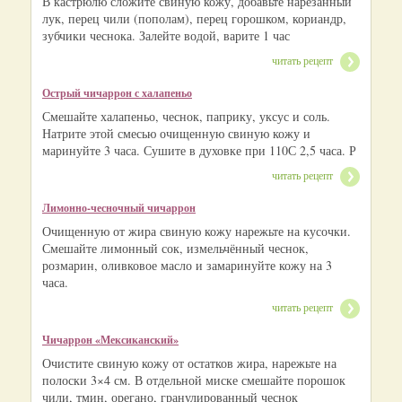
В кастрюлю сложите свиную кожу, добавьте нарезанный
лук, перец чили (пополам), перец горошком, кориандр,
зубчики чеснока. Залейте водой, варите 1 час
читать рецепт
Острый чичаррон с халапеньо
Смешайте халапеньо, чеснок, паприку, уксус и соль.
Натрите этой смесью очищенную свиную кожу и
маринуйте 3 часа. Сушите в духовке при 110С 2,5 часа. Р
читать рецепт
Лимонно‑чесночный чичаррон
Очищенную от жира свиную кожу нарежьте на кусочки.
Смешайте лимонный сок, измельчённый чеснок,
розмарин, оливковое масло и замаринуйте кожу на 3
часа.
читать рецепт
Чичаррон «Мексиканский»
Очистите свиную кожу от остатков жира, нарежьте на
полоски 3×4 см. В отдельной миске смешайте порошок
чили, тмин, орегано, гранулированный чеснок