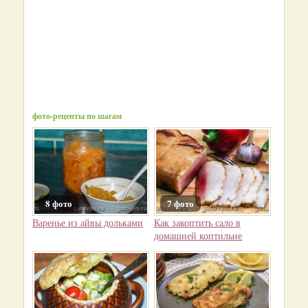
фото-рецепты по шагам
8 фото
7 фото
Варенье из айвы дольками
Как закоптить сало в
домашней коптильне