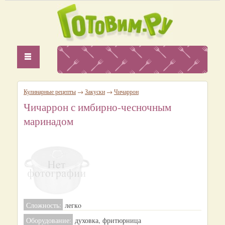
Кулинарные рецепты
→
Закуски
→
Чичаррон
Чичаррон с имбирно‑чесночным
маринадом
Сложность:
легкo
Оборудование:
духовка, фритюрница