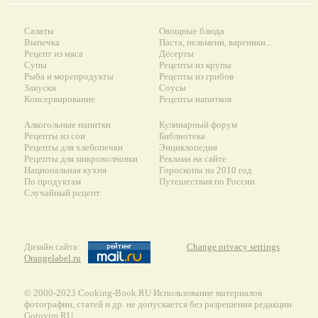
Салаты
Овощные блюда
Выпечка
Паста, пельмени, вареники...
Рецепт из мяса
Десерты
Супы
Рецепты из крупы
Рыба и морепродукты
Рецепты из грибов
Закуски
Соусы
Консервирование
Рецепты напитков
Алкогольные напитки
Кулинарный форум
Рецепты из сои
Библиотека
Рецепты для хлебопечки
Энциклопедия
Рецепты для микроволновки
Реклама на сайте
Национальная кухня
Гороскопы на 2010 год
По продуктам
Путешествия по России
Случайный рецепт
Дизайн сайта:
Change privacy settings
Orangelabel.ru
© 2000-2023 Сooking-Book.RU Использование материалов
фотографии, статей и др. не допускается без разрешения редакции
Gotovim.RU.