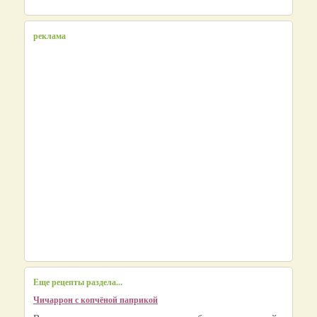
реклама
Еще рецепты раздела...
Чичаррон с копчёной паприкой