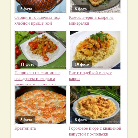
5 фото
8 фото
Овощи в горшочках под
Камбала-ёрш в кляре из
хлебной крышечкой
минералки
11 фото
10 фото
Паприкаш из свинины с
Рис с индейкой в соусе
сельдереем и сладким
карри
перцем в мультиварке
5 фото
8 фото
Креатопита
Гороховое пюре с квашеной
капустой по-польски