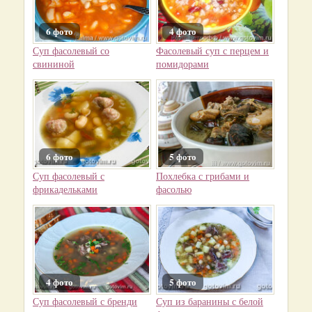
6 фото
4 фото
Суп фасолевый со
Фасолевый суп с перцем и
свининой
помидорами
6 фото
5 фото
Суп фасолевый с
Похлебка с грибами и
фрикадельками
фасолью
4 фото
5 фото
Суп фасолевый с бренди
Суп из баранины с белой