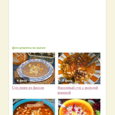
фото-рецепты по шагам
6 фото
5 фото
Суп-пюре из фасоли
Фасолевый суп с молодой
кониной