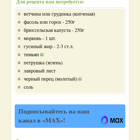
Для рецепта вам потребуется:
ветчина или грудинка (копченая)
фасоль или горох - 250г
брюссельская капуста - 250г
морковь - 1 шт.
гусиный жир - 2-3 ст.л.
тимьян
петрушка (зелень)
лавровый лист
черный перец (молотый)
соль
Подписывайтесь на наш
канал в «MAX»!