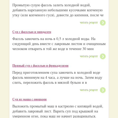
Промытую сухую фасоль залить холодной водой,
добавить нарезанную небольшими кусочками копченую
утку (или копченого гуся), довести до кипения, после че
читать рецепт
Суп с фасолью и миндалем
Фасоль замочить на ночь в 0,5 л холодной воды. На
следующий день вместе с лавровым листом и очищенным
чесноком отварить в той же воде в течение 30 мин
читать рецепт
Пряный суп с фасолью и фрикаделями
Перед приготовлением супа замочить в холодной воде
фасоль минимум на 4 часа, а лучше на ночь. Затем воду
слить, переложить фасоль в мясной бульон и в
читать рецепт
Суп из маша с овощами
Выложить промытый маш в кастрюлю с кипящей водой,
добавить лавровый лист. Варить суп под крышкой на
умеренном огне, пока маш не начнет развариваться.