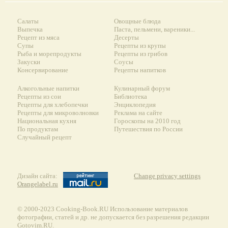
Салаты
Овощные блюда
Выпечка
Паста, пельмени, вареники...
Рецепт из мяса
Десерты
Супы
Рецепты из крупы
Рыба и морепродукты
Рецепты из грибов
Закуски
Соусы
Консервирование
Рецепты напитков
Алкогольные напитки
Кулинарный форум
Рецепты из сои
Библиотека
Рецепты для хлебопечки
Энциклопедия
Рецепты для микроволновки
Реклама на сайте
Национальная кухня
Гороскопы на 2010 год
По продуктам
Путешествия по России
Случайный рецепт
Дизайн сайта:
Change privacy settings
Orangelabel.ru
© 2000-2023 Сooking-Book.RU Использование материалов
фотографии, статей и др. не допускается без разрешения редакции
Gotovim.RU.