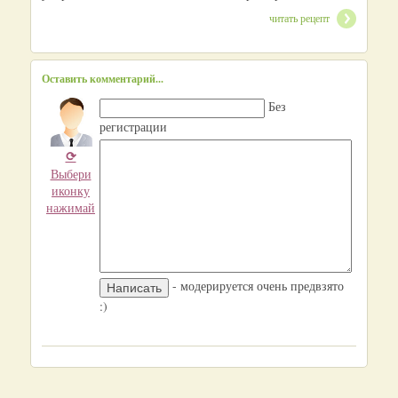
читать рецепт
Оставить комментарий...
Без
регистрации
⟳
Выбери
иконку
нажимай
- модерируется очень предвзято
:)