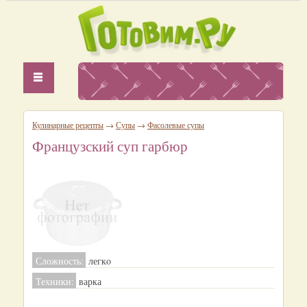
Кулинарные рецепты
→
Супы
→
Фасолевые супы
Французский суп гарбюр
Сложность:
легкo
Техники:
варка