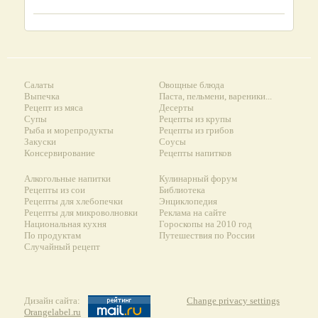
Салаты
Овощные блюда
Выпечка
Паста, пельмени, вареники...
Рецепт из мяса
Десерты
Супы
Рецепты из крупы
Рыба и морепродукты
Рецепты из грибов
Закуски
Соусы
Консервирование
Рецепты напитков
Алкогольные напитки
Кулинарный форум
Рецепты из сои
Библиотека
Рецепты для хлебопечки
Энциклопедия
Рецепты для микроволновки
Реклама на сайте
Национальная кухня
Гороскопы на 2010 год
По продуктам
Путешествия по России
Случайный рецепт
Дизайн сайта:
Change privacy settings
Orangelabel.ru