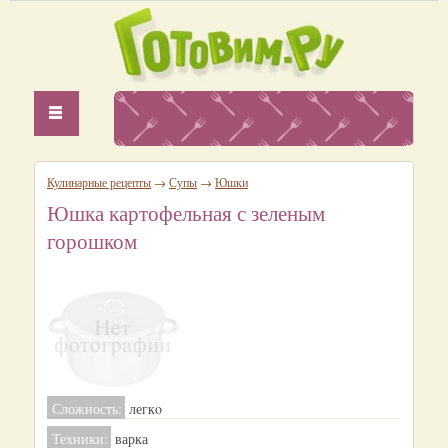
Кулинарные рецепты
→
Супы
→
Юшки
Юшка картофельная с зеленым
горошком
Сложность:
легкo
Техники:
варка