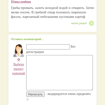
Юшка грибная
Грибы промыть, залить холодной водой и отварить. Затем
мелко посечь. В грибной отвар положить сваренную
фасоль, нарезанный небольшими кусочками картоф
читать рецепт
Оставить комментарий...
Без
регистрации
⟳
Выбери
иконку
нажимай
- модерируется очень предвзято
:)