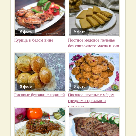
5 фото
9 фото
Курица в белом вине
Постное медовое печенье
без сливочного масла и яиц
8 фото
5 фото
Рисовые булочки с корицей
Овсяное печенье с мёдом,
грецкими орехами и
клюквой