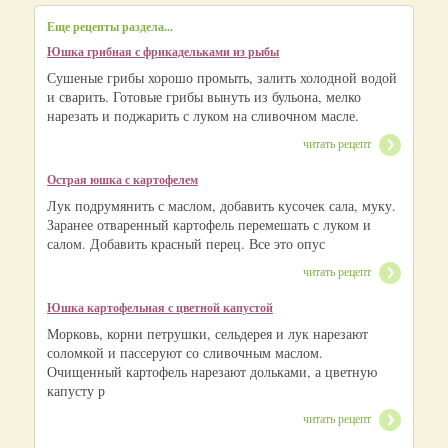
Еще рецепты раздела...
Юшка грибная с фрикадельками из рыбы
Сушеные грибы хорошо промыть, залить холодной водой
и сварить. Готовые грибы вынуть из бульона, мелко
нарезать и поджарить с луком на сливочном масле.
читать рецепт
Острая юшка с картофелем
Лук подрумянить с маслом, добавить кусочек сала, муку.
Заранее отваренный картофель перемешать с луком и
салом. Добавить красный перец. Все это опус
читать рецепт
Юшка картофельная с цветной капустой
Морковь, корни петрушки, сельдерея и лук нарезают
соломкой и пассеруют со сливочным маслом.
Очищенный картофель нарезают дольками, а цветную
капусту р
читать рецепт