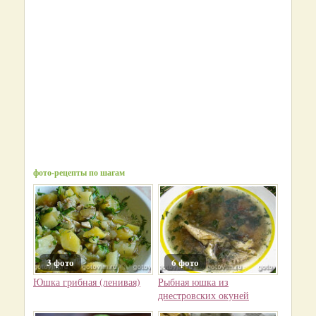
фото-рецепты по шагам
3 фото
6 фото
Юшка грибная (ленивая)
Рыбная юшка из
днестровских окуней