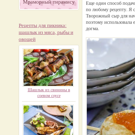
Мраморный тирамису
Еще один способ подач
по любому рецепту. Я 
Творожный сыр для нач
поэтому использовала е
Рецепты для пикника:
догма.
шашлык из мяса, рыбы и
овощей
Шашлык из свинины в
соевом соусе