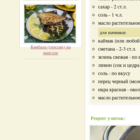
сахар - 2 ст.л.
соль - 1 ч.л.
масло растительное 
для начинки:
каймак (или любой
Камбала (глоссик) на
сметана - 2-3 ст.л.
мангале
зелень свежая - по 
лимон (сок и цедра)
соль - по вкусу
перец черный (моло
икра красная - окол
масло растительное
Рецепт улиток: