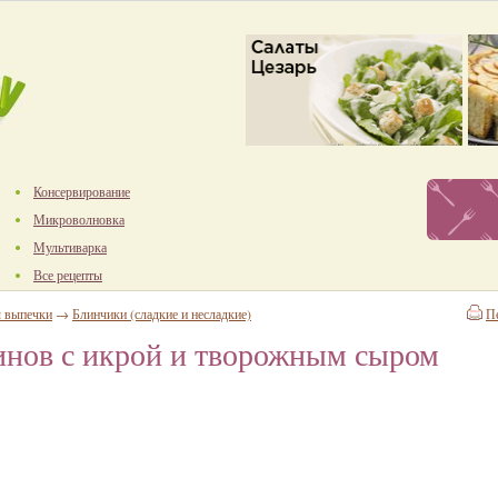
Консервирование
Микроволновка
Мультиварка
Все рецепты
ы выпечки
→
Блинчики (сладкие и несладкие)
П
инов с икрой и творожным сыром