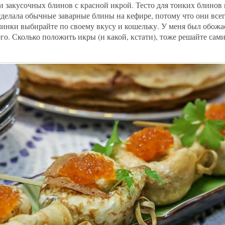
и закусочных блинов с красной икрой. Тесто для тонких блинов
сделала обычные заварные блины на кефире, потому что они всег
инки выбирайте по своему вкусу и кошельку. У меня был обож
го. Сколько положить икры (и какой, кстати), тоже решайте сами