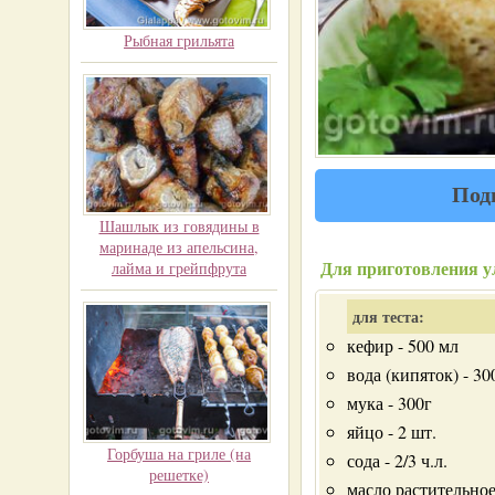
Рыбная грильята
Под
Шашлык из говядины в
маринаде из апельсина,
Для приготовления у
лайма и грейпфрута
для теста:
кефир - 500 мл
вода (кипяток) - 30
мука - 300г
яйцо - 2 шт.
Горбуша на гриле (на
сода - 2/3 ч.л.
решетке)
масло растительное 