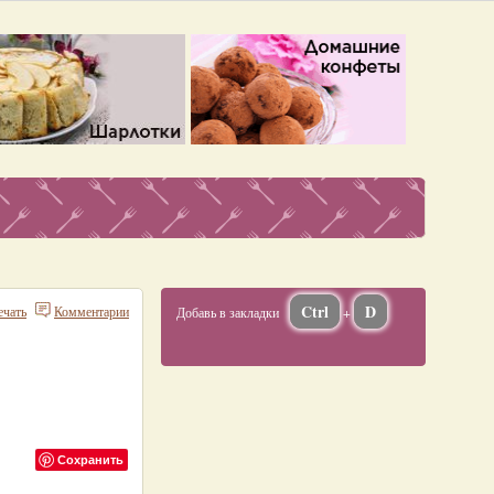
Ctrl
D
ечать
Комментарии
Добавь в закладки
+
Сохранить