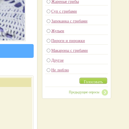
Жареные грибы
Суп с грибами
Запеканка с грибами
Жульен
Пироги и пирожки
Макароны с грибами
Другое
Не люблю
Голосовать
Предыдущие опросы