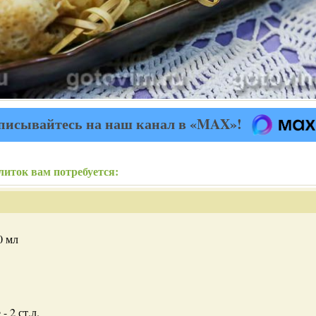
писывайтесь на наш канал в «MAX»!
литок вам потребуется:
0 мл
- 2 ст.л.