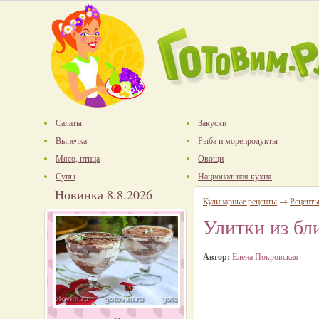
Салаты
Закуски
Выпечка
Рыба и морепродукты
Мясо, птица
Овощи
Супы
Национальная кухня
Новинка 8.8.2026
Кулинарные рецепты
→
Рецепт
Улитки из бл
Автор:
Елена Покровская