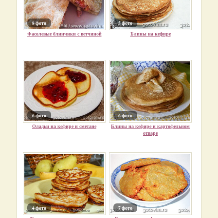
8 фото
5 фото
Фасолевые блинчики с ветчиной
Блины на кефире
6 фото
6 фото
Оладьи на кефире и сметане
Блины на кефире и картофельном
отваре
4 фото
7 фото