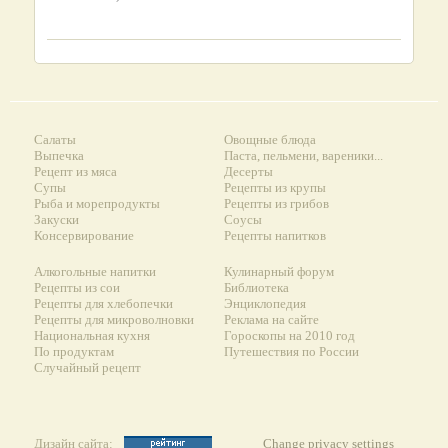
Салаты
Овощные блюда
Выпечка
Паста, пельмени, вареники...
Рецепт из мяса
Десерты
Супы
Рецепты из крупы
Рыба и морепродукты
Рецепты из грибов
Закуски
Соусы
Консервирование
Рецепты напитков
Алкогольные напитки
Кулинарный форум
Рецепты из сои
Библиотека
Рецепты для хлебопечки
Энциклопедия
Рецепты для микроволновки
Реклама на сайте
Национальная кухня
Гороскопы на 2010 год
По продуктам
Путешествия по России
Случайный рецепт
Дизайн сайта:
Change privacy settings