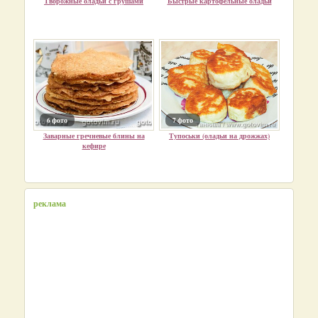
Творожные оладьи с грушами
Быстрые картофельные оладьи
6 фото
7 фото
Заварные гречневые блины на
Тупоськи (оладьи на дрожжах)
кефире
реклама