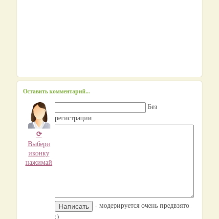
Оставить комментарий...
Без
регистрации
⟳
Выбери
иконку
нажимай
- модерируется очень предвзято
:)