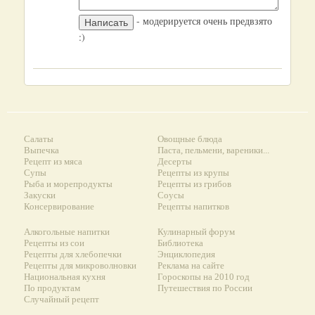
- модерируется очень предвзято
:)
Салаты
Овощные блюда
Выпечка
Паста, пельмени, вареники...
Рецепт из мяса
Десерты
Супы
Рецепты из крупы
Рыба и морепродукты
Рецепты из грибов
Закуски
Соусы
Консервирование
Рецепты напитков
Алкогольные напитки
Кулинарный форум
Рецепты из сои
Библиотека
Рецепты для хлебопечки
Энциклопедия
Рецепты для микроволновки
Реклама на сайте
Национальная кухня
Гороскопы на 2010 год
По продуктам
Путешествия по России
Случайный рецепт