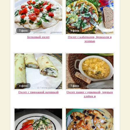
7 фото
9 фото
Белковый омлет
Омлет с кабачками, брокколи и
зеленью
4 фото
7 фото
Омлет с творожной начинкой
Омлет пашот с ряженкой, черным
хлебом и