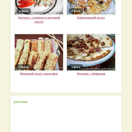
6 фото
5 фото
Дрочена с грибами и ветчиной
Кайзеровский омлет
(омлет)
7 фото
6 фото
Японский омлет тамагояки
Драчена с добавками
реклама