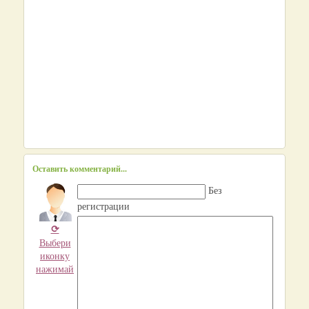
Оставить комментарий...
Без
регистрации
⟳
Выбери
иконку
нажимай