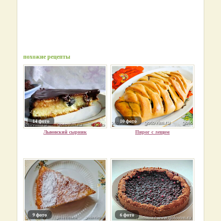
похожие рецепты
14 фото
10 фото
Львовский сырник
Пирог с лещом
9 фото
6 фото