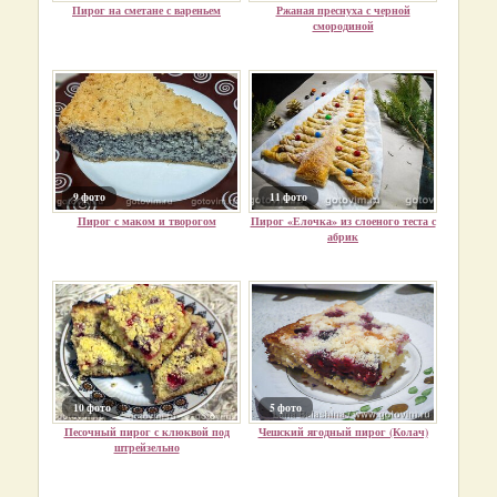
Пирог на сметане с вареньем
Ржаная преснуха с черной
смородиной
9 фото
11 фото
Пирог с маком и творогом
Пирог «Елочка» из слоеного теста с
абрик
10 фото
5 фото
Песочный пирог с клюквой под
Чешский ягодный пирог (Колач)
штрейзельно