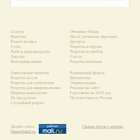
Салаты
Овощные блюда
Выпечка
Паста, пельмени, вареники...
Рецепт из мяса
Десерты
Супы
Рецепты из крупы
Рыба и морепродукты
Рецепты из грибов
Закуски
Соусы
Консервирование
Рецепты напитков
Алкогольные напитки
Кулинарный форум
Рецепты из сои
Библиотека
Рецепты для хлебопечки
Энциклопедия
Рецепты для микроволновки
Реклама на сайте
Национальная кухня
Гороскопы на 2010 год
По продуктам
Путешествия по России
Случайный рецепт
Дизайн сайта:
Change privacy settings
Orangelabel.ru