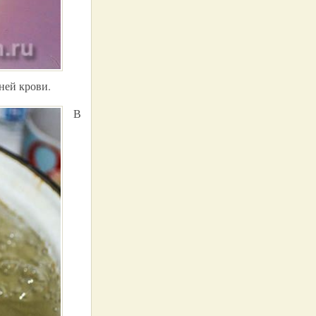
ней крови.
В