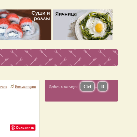
Ctrl
D
ечать
Комментарии
Добавь в закладки
+
Сохранить