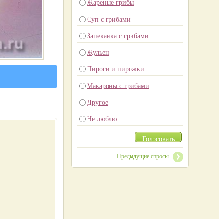
Жареные грибы
Суп с грибами
Запеканка с грибами
Жульен
Пироги и пирожки
Макароны с грибами
Другое
Не люблю
Голосовать
Предыдущие опросы