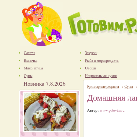
Салаты
Закуски
Выпечка
Рыба и морепродукты
Мясо, птица
Овощи
Супы
Национальная кухня
Новинка 7.8.2026
Кулинарные рецепты
→
Супы
Домашняя ла
Автор:
www.gotovim.ru