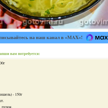
писывайтесь на наш канал в «MAX»!
апши вам потребуется:
00г
ишель) - 150г
шт.
1 пучок.