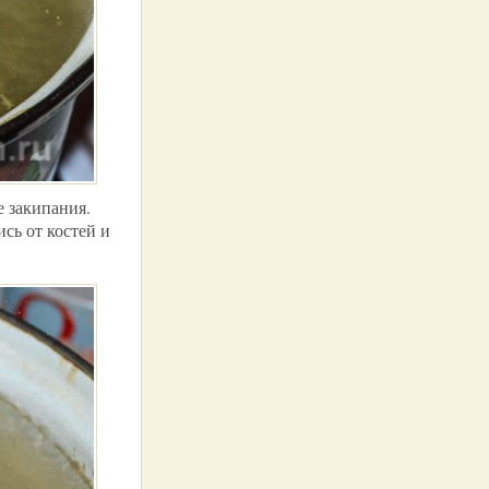
е закипания.
сь от костей и