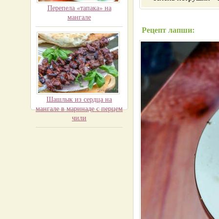
Перепела «тапака» на
мангале
Рецепт лапши:
Шашлык из сердца на
мангале в маринаде с перцем
чили