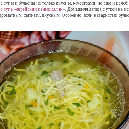
е супы и бульоны не только вкусны, качествами, но еще и целе
о супа «еврейский пенициллин»
. Домашняя лапша с уткой не и
ароматным, сытным, вкусным. Особенно, если наваристый буль