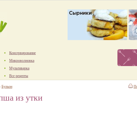
Консервирование
Микроволновка
Мультиварка
Все рецепты
→
Бульон
П
пша из утки