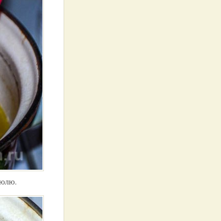
рюлю.