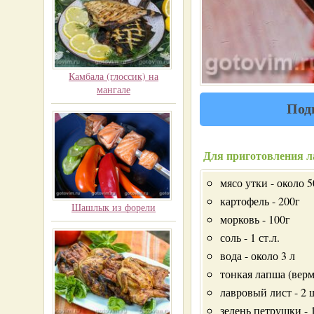
Камбала (глоссик) на
мангале
Под
Для приготовления л
мясо утки - около 5
картофель - 200г
Шашлык из форели
морковь - 100г
соль - 1 ст.л.
вода - около 3 л
тонкая лапша (верм
лавровый лист - 2 
зелень петрушки - 