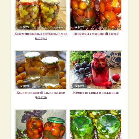
5 фото
8 фото
Консервированные помидоры черри
Помидоры с морковной ботвой
в сладко
6 фото
6 фото
Компот из желтой алычи на зиму
Компот из сливы и нектаринов
(без стер