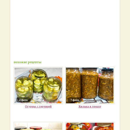
похожие рецепты
4 фото
7 фото
Огурцы с горчицей
Килька в томате