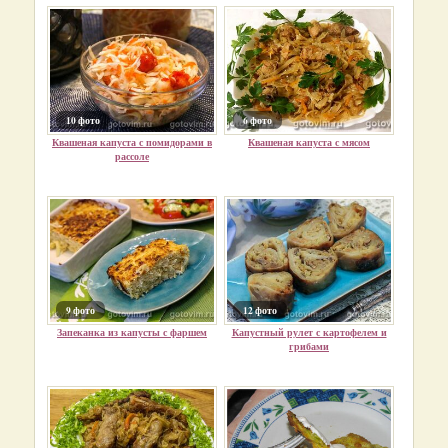
10 фото
6 фото
Квашеная капуста с помидорами в
Квашеная капуста с мясом
рассоле
9 фото
12 фото
Запеканка из капусты с фаршем
Капустный рулет с картофелем и
грибами