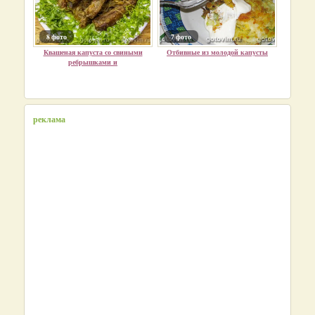
8 фото
7 фото
Квашеная капуста со свиными
Отбивные из молодой капусты
ребрышками и
реклама