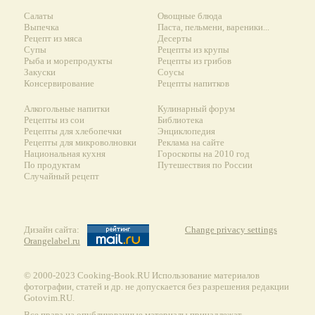
Салаты
Овощные блюда
Выпечка
Паста, пельмени, вареники...
Рецепт из мяса
Десерты
Супы
Рецепты из крупы
Рыба и морепродукты
Рецепты из грибов
Закуски
Соусы
Консервирование
Рецепты напитков
Алкогольные напитки
Кулинарный форум
Рецепты из сои
Библиотека
Рецепты для хлебопечки
Энциклопедия
Рецепты для микроволновки
Реклама на сайте
Национальная кухня
Гороскопы на 2010 год
По продуктам
Путешествия по России
Случайный рецепт
Дизайн сайта:
Change privacy settings
Orangelabel.ru
© 2000-2023 Сooking-Book.RU Использование материалов
фотографии, статей и др. не допускается без разрешения редакции
Gotovim.RU.
Все права на опубликованные материалы принадлежат