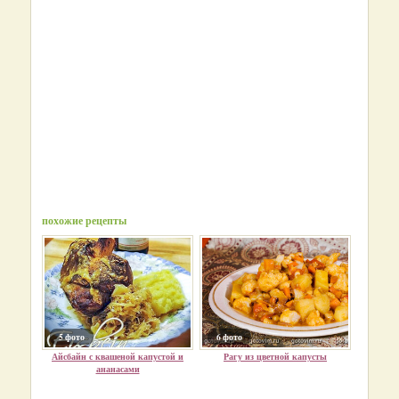
похожие рецепты
5 фото
6 фото
Айсбайн с квашеной капустой и
Рагу из цветной капусты
ананасами