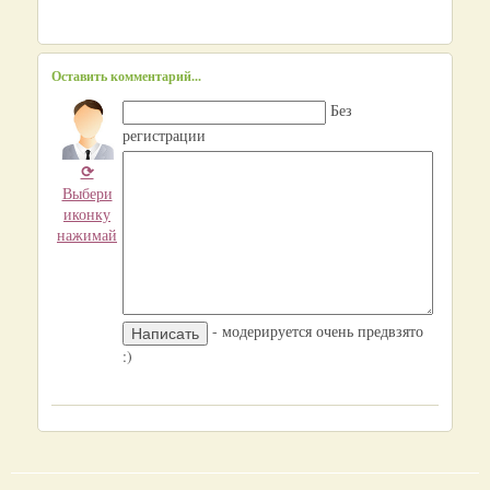
Оставить комментарий...
Без
регистрации
⟳
Выбери
иконку
нажимай
- модерируется очень предвзято
:)